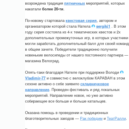
возрождена традиция
пятничных
мероприятий, которых
накатали
более 20-ти
.
По-новому стартовала
квестовая серия
, автором и
организатором которой стала Натела
sergiki1
. В этом
году серия состояла из 4-х тематических квестов и 2х
дополнительных промежуточных игр, в которых участники
могли заработать дополнительный балл для своей коман
в общем зачете. Победители традиционно получили
новенькие велосипеды от нашего постоянного партнера —
магазина Велоград.
Опять-таки благодаря Нателе при поддержке Володи
Vladimir-77
и совместно с велоклубом КАРАВАН в этом
сезоне активно о себе заявило
складничковое
направление
. Проведен фестиваль и ряд локальных
мероприятий. Направление новое, но уже активно
собирающее все больше и больше катальцев.
Оказана помощь в проведении и традиционных
благотворительных заездов —
Рак победим
и
ТеатРалли
.