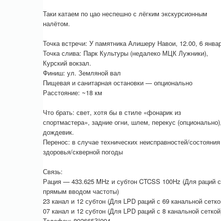
Таки катаем по цао неспешно с лёгким экскурсионным
налётом.
Точка встречи: У памятника Алишеру Навои, 12.00, 6 янва
Точка слива: Парк Культуры (недалеко МЦК Лужники),
Курский вокзал.
Финиш: ул. Земляной вал
Пищевая и санитарная остановки — опционально
Расстояние: ~18 км
Что брать: свет, хотя бы в стиле «фонарик из
спортмастера», задние огни, шлем, перекус (опционально)
дождевик.
Перенос: в случае технических неисправностей/состояния
здоровья/скверной погоды
Связь:
Рация — 433.625 MHz и субтон CTCSS 100Hz (Для раций с
прямым вводом частоты)
23 канал и 12 субтон (Для LPD раций с 69 канальной сетко
07 канал и 12 субтон (Для LPD раций с 8 канальной сеткой
Телефон: 892665ЗI994