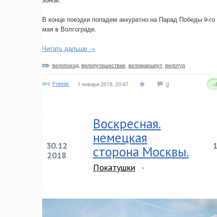
В конце поездки попадем аккуратно на Парад Победы 9-го
мая в Волгограде.
Читать дальше →
велопоход
,
велопутешествие
,
веломаршрут
,
велотур
Freeek
1 января 2019, 20:47
0
+
Воскресная.
немецкая
30.12
сторона Москвы.
2018
Покатушки