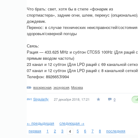
Что брать: свет, хотя бы в стиле «фонарик из
спортмастера», задние огни, шлем, перекус (опционально)
дождевик.
Перенос: в случае технических неисправностей/состояния
здоровья/скверной погоды
Связь:
Рация — 433.625 MHz и субтон CTCSS 100Hz (Для раций с
прямым вводом частоты)
23 канал и 12 субтон (Для LPD раций с 69 канальной сетко
07 канал и 12 субтон (Для LPD раций с 8 канальной сеткой
Телефон: 892665ЗI994
воскресная
,
экскурсия
,
Москва
Singularity
27 декабря 2018, 17:21
0
+
← предыдущая
следующая →
первая
1
2
3
5
6
7
8
последняя
4