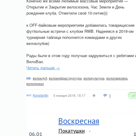
Конечно же всеми любимые массовые мероприятия —
Открытие и Закрытие велосезона, Час Земли и День
рождения клуба. Отметили своё 10-летие)))
к OFF-байковым мероприятиям добавились товарищеские
футбольные встречи с клубом RWB. Надеемся в 2019-ом
турнирная таблица пополнится командами и других
велоклубов)
Рады были в этом году получше задружиться с ребятами 
ВелоВао.
Читать дальше →
велоклуб
,
велоинфраструктура
,
велокультура
,
велопарковка
,
велопрокат
Konstantin
5 января 2019, 15:17
0
+1
Воскресная
Покатушки
06.01