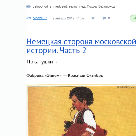
velopohod_s_medvejut
,
велосипед
,
Поход
,
Велопоход
MedveJut
2 января 2019, 11:59
0
+
Немецкая сторона московско
истории. Часть 2
Покатушки
Фабрика «Эйнем» — Красный Октябрь