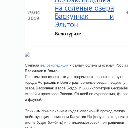
на соленые озера
29.04
Баскунчак и
2019
Эльтон
Велотуризм
Степная
велоэкспедиция
к самым соленым озерам России
Баскунчак и Эльтон.
Посетим все известные достопримечательности на пути:
города Астрахань и Волгоград, соленые озера, пещеры у
озера Баскунчак и гора Богдо. И 600 километров бескрайн
степей и просторов России. Со всей ее суровостью, флор
и фауной.
Эпичным приключением будет ювелирный проход между
действующим полигоном Капустин Яр (запуск ракет, никто
его не будет бомбить) и пятикилометровой приграничной
зоной.