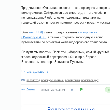
Традиционно «Открытие сезона» — это праздник и встреч
велотуристов. Собираются все вместе для того чтобы в
непринужденной обстановке поделиться планами на
грядущий сезон и просто приятно провести время у костра
Этот
велоПВД
станет продолжением
экскурсии на
Обнинскую АЭС
, а также «откроет» загородную серию
путешествий по объектам железнодорожного транспорта.
По пути мы посетим Парк птиц «Воробьи», самый крупный
железнодорожный сортировочный центр в Европе —
Бекасово, монастырь Зосимова Пустынь.
Читать дальше →
велопоход
,
велопутешествие
,
велотуризм
,
веломаршрут
Freeek
1 января 2019, 21:03
1
+
Велоэкспедиция