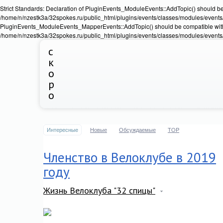
Strict Standards: Declaration of PluginEvents_ModuleEvents::AddTopic() should b
/home/n/nzestk3a/32spokes.ru/public_html/plugins/events/classes/modules/events/Ev
PluginEvents_ModuleEvents_MapperEvents::AddTopic() should be compatible wit
/home/n/nzestk3a/32spokes.ru/public_html/plugins/events/classes/modules/events
с
к
о
р
о
Интересные
Новые
Обсуждаемые
TOP
Членство в Велоклубе в 2019
году
Жизнь Велоклуба "32 спицы"