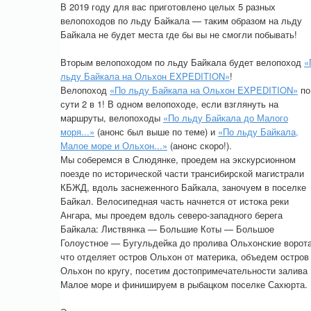
В 2019 году для вас приготовлено целых 5 разных
велопоходов по льду Байкала — таким образом на льду
Байкала не будет места где бы вы не смогли побывать!
Вторым велопоходом по льду Байкала будет велопоход
«
льду Байкала на Ольхон EXPEDITION»
!
Велопоход
«По льду Байкала на Ольхон EXPEDITION»
по
сути 2 в 1! В одном велопоходе, если взглянуть на
маршруты, велопоходы
«По льду Байкала до Малого
моря...»
(анонс был выше по теме) и
«По льду Байкала,
Малое море и Ольхон...»
(анонс скоро!).
Мы соберемся в Слюдянке, проедем на экскурсионном
поезде по исторической части трансибирской магистрали
КБЖД, вдоль заснеженного Байкала, заночуем в поселке
Байкал. Велосипедная часть начнется от истока реки
Ангара, мы проедем вдоль северо-западного берега
Байкала: Листвянка — Большие Коты — Большое
Голоустное — Бугульдейка до пролива Ольхонские ворота
что отделяет остров Ольхон от материка, объедем остров
Ольхон по кругу, посетим достопримечательности залива
Малое море и финишируем в рыбацком поселке Сахюрта.