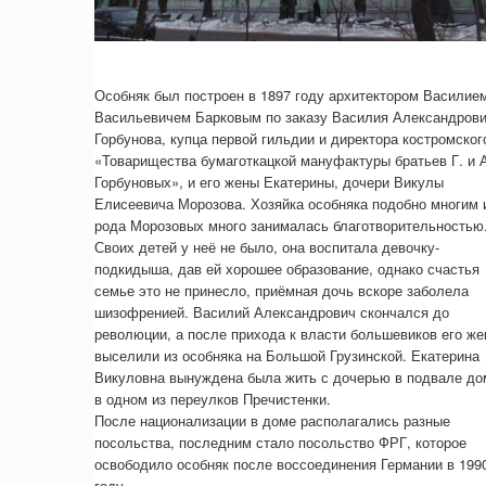
Особняк был построен в 1897 году архитектором Василие
Васильевичем Барковым по заказу Василия Александров
Горбунова, купца первой гильдии и директора костромског
«Товарищества бумаготкацкой мануфактуры братьев Г. и 
Горбуновых», и его жены Екатерины, дочери Викулы
Елисеевича Морозова. Хозяйка особняка подобно многим 
рода Морозовых много занималась благотворительностью
Своих детей у неё не было, она воспитала девочку-
подкидыша, дав ей хорошее образование, однако счастья
семье это не принесло, приёмная дочь вскоре заболела
шизофренией. Василий Александрович скончался до
революции, а после прихода к власти большевиков его же
выселили из особняка на Большой Грузинской. Екатерина
Викуловна вынуждена была жить с дочерью в подвале до
в одном из переулков Пречистенки.
После национализации в доме располагались разные
посольства, последним стало посольство ФРГ, которое
освободило особняк после воссоединения Германии в 199
году.