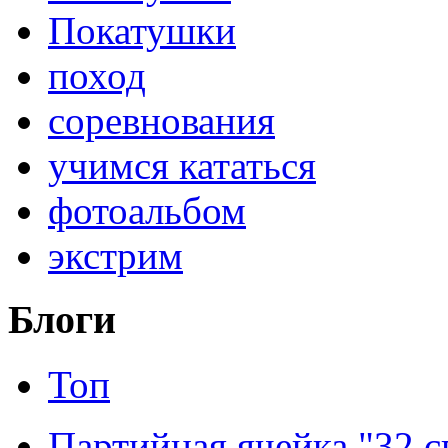
Покатушки
поход
соревнования
учимся кататься
фотоальбом
экстрим
Блоги
Топ
Партийная ячейка "32 