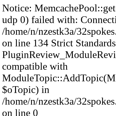
Notice: MemcachePool::get()
udp 0) failed with: Connect
/home/n/nzestk3a/32spokes
on line 134 Strict Standards
PluginReview_ModuleRevie
compatible with
ModuleTopic::AddTopic(Mo
$oTopic) in
/home/n/nzestk3a/32spokes.
on line 0