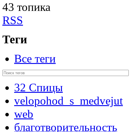
43 топика
RSS
Теги
Все теги
32 Спицы
velopohod_s_medvejut
web
благотворительность