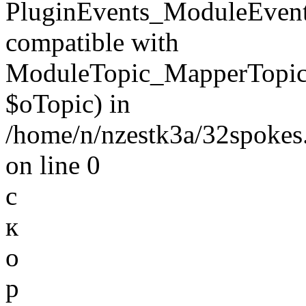
PluginEvents_ModuleEvent
compatible with
ModuleTopic_MapperTopic
$oTopic) in
/home/n/nzestk3a/32spokes.
on line 0
с
к
о
р