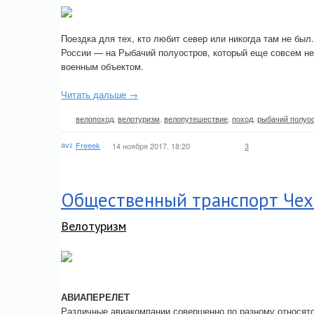
Поездка для тех, кто любит север или никогда там не бы
России — на Рыбачий полуостров, который еще совсем не
военным объектом.
Читать дальше →
велопоход
,
велотуризм
,
велопутешествие
,
поход
,
рыбачий полуо
Freeek
14 ноября 2017, 18:20
3
Общественный транспорт Чехи
Велотуризм
АВИАПЕРЕЛЕТ
Различные авиакомпании совершенно по разному относятс