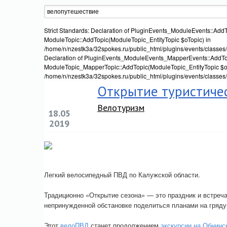
Strict Standards: Declaration of PluginEvents_ModuleEvents::AddT
ModuleTopic::AddTopic(ModuleTopic_EntityTopic $oTopic) in
/home/n/nzestk3a/32spokes.ru/public_html/plugins/events/classes/
Declaration of PluginEvents_ModuleEvents_MapperEvents::AddTop
ModuleTopic_MapperTopic::AddTopic(ModuleTopic_EntityTopic $oT
/home/n/nzestk3a/32spokes.ru/public_html/plugins/events/classes
Открытие туристичес
Велотуризм
18.05
2019
Легкий велосипедный ПВД по Калужской области.
Традиционно «Открытие сезона» — это праздник и встреча
непринужденной обстановке поделиться планами на грядущ
Этот
велоПВД
станет продолжением
экскурсии на Обнин