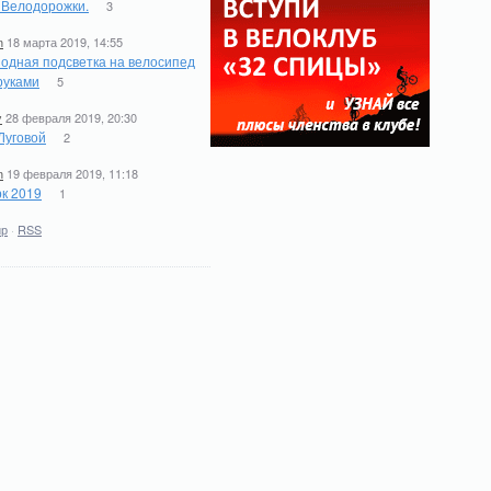
. Велодорожки.
3
n
18 марта 2019, 14:55
одная подсветка на велосипед
руками
5
y
28 февраля 2019, 20:30
Луговой
2
n
19 февраля 2019, 11:18
к 2019
1
ир
·
RSS