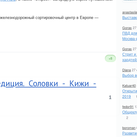
anastasii
й железнодорожный сортировочный центр в Европе —
Выставк
Goras
27
ПВД для
Москва-
Goras
27
Стрит и
+8
хардтей
Diana
27 
Выбор в
едиция. Соловки - Кижи -
Katuar40
Открыти
1
2019
fedor91
1
Общеклу
2
boroman
Развити