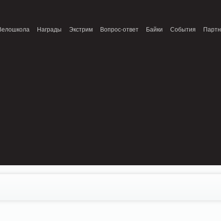
onnection refused (111) in /home/n/nzestk3a/32spokes.ru/public_html/engine/lib/
Велошкола
Награды
Экстрим
Вопрос-ответ
Байки
События
Парт