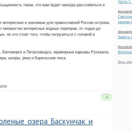
Часть 1
сыщенность такая, что вам будет некогда расслабиться и
Konstanti
Светоди
своими 
е интересные и значимые для православной России острова:
ет множество интересных водных переправ, от лодки до
Singularit
, но это стоит того, чтобы погрузиться с головой в
Заветы 
Konstanti
, Беломорск и Петрозаводск, мраморные карьеры Рускеала,
Велопар
ра, шхеры, реки и Карельские леса.
Весь эф
.
отур
+8
оленые озера Баскунчак и