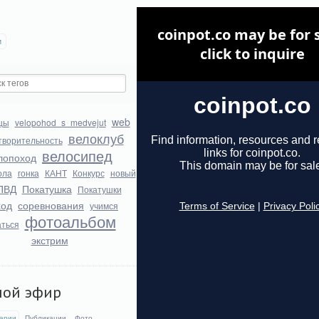
и
web
цы
velopohod_s_medvejut
велоклуб
творительность
велосипед
лопоход
ола
гонка
КАНТ
Конкурс
новый
ПВД
Покатушка
Покатушки
ход
соревнования
учимся
фотоальбом
аться
экстрим
мой эфир
арии
Публикации
Фото