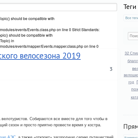
Теги
Все тег
opic() should be compatible with
modules/events/Events.class.php on line 0 Strict Standards:
ic() should be compatible with
opic) in
/modules/events/mapper/Events.mapper.class.php on line 0
кого велосезона 2019
32 Спи
благо
ве
3
велошк
год
по
кат
 велотуристов. Собираются все вместе для того чтобы в
ий сезон и просто приятно провести время у костра.
Пря
скую АЭС
, а также «откроет» загородную серию путешествий
Коммент