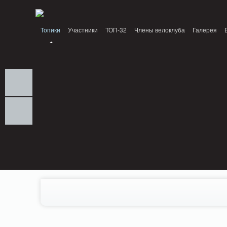
Notice: MemcachePool::get(): Server localhost (tcp 11211, udp 0) failed with: C
Топики
Участники
ТОП-32
Члены велоклуба
Галерея