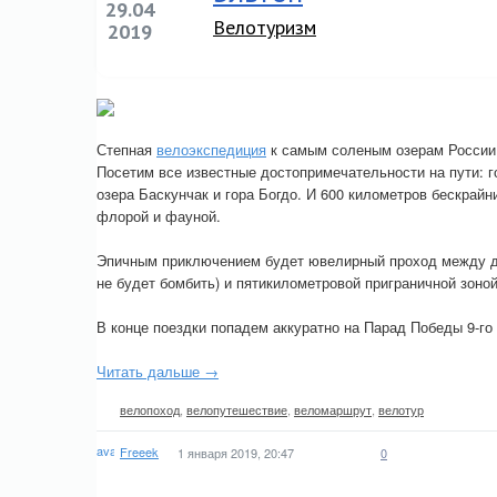
29.04
Велотуризм
2019
Степная
велоэкспедиция
к самым соленым озерам России 
Посетим все известные достопримечательности на пути: г
озера Баскунчак и гора Богдо. И 600 километров бескрайн
флорой и фауной.
Эпичным приключением будет ювелирный проход между де
не будет бомбить) и пятикилометровой приграничной зоной
В конце поездки попадем аккуратно на Парад Победы 9-го
Читать дальше →
велопоход
,
велопутешествие
,
веломаршрут
,
велотур
Freeek
1 января 2019, 20:47
0