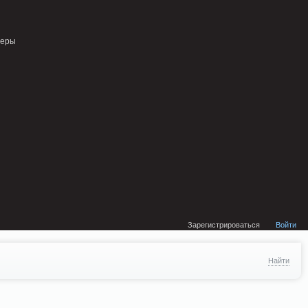
external/DklabCache/Zend/Cache/Backend/Memcached.php on line 134
неры
Зарегистрироваться
Войти
Найти