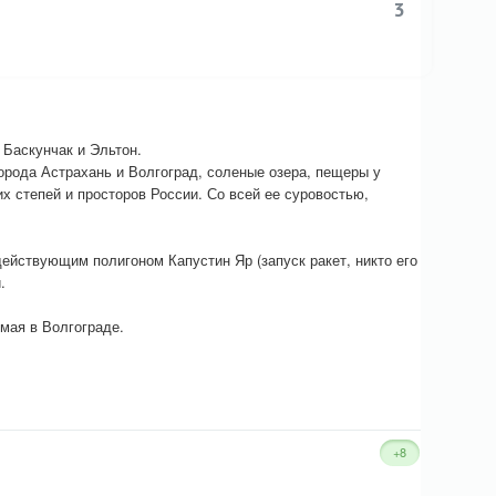
3
Баскунчак и Эльтон.
орода Астрахань и Волгоград, соленые озера, пещеры у
их степей и просторов России. Со всей ее суровостью,
йствующим полигоном Капустин Яр (запуск ракет, никто его
.
 мая в Волгограде.
+8