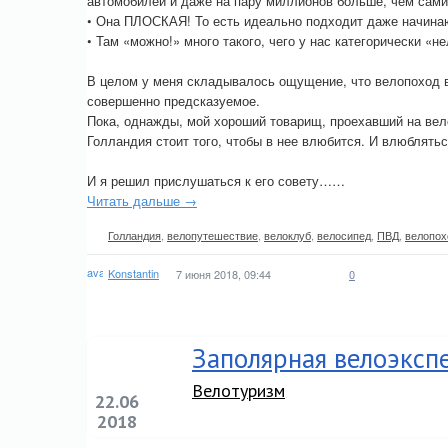
автомобилей и даже на пару миллионов больше, чем сами
• Она ПЛОСКАЯ! То есть идеально подходит даже начина
• Там «можно!» много такого, чего у нас категорически «не
В целом у меня складывалось ощущение, что велопоход в
совершенно предсказуемое.
Пока, однажды, мой хороший товарищ, проехавший на вело
Голландия стоит того, чтобы в нее влюбится. И влюблять
И я решил прислушаться к его совету……
Читать дальше →
Голландия
,
велопутешествие
,
велоклуб
,
велосипед
,
ПВД
,
велопох
Konstantin
7 июня 2018, 09:44
0
Заполярная велоэксп
Велотуризм
22.06
2018