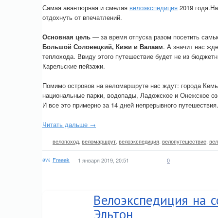
Самая авантюрная и смелая
велоэкспедиция
2019 года.На
отдохнуть от впечатлений.
Основная цель
— за время отпуска разом посетить самы
Большой Соловецкий, Кижи и Валаам
. А значит нас жд
теплохода. Ввиду этого путешествие будет не из бюджетных
Карельские пейзажи.
Помимо островов на веломаршруте нас ждут: города Кемь
национальные парки, водопады, Ладожское и Онежское озе
И все это примерно за 14 дней непрерывного путешествия
Читать дальше →
велопоход
,
веломаршрут
,
велоэкспедиция
,
велопутешествие
,
вел
Freeek
1 января 2019, 20:51
0
Велоэкспедиция на с
Эльтон