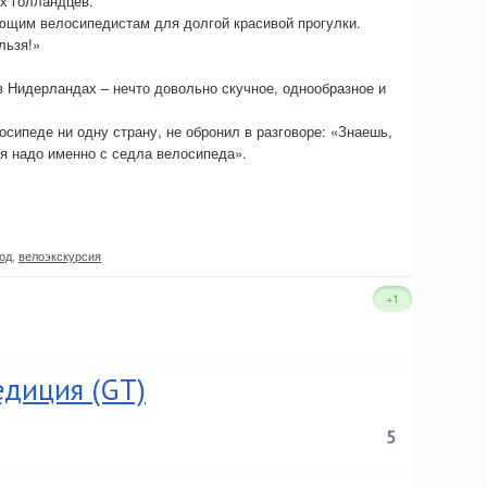
х голландцев.
ющим велосипедистам для долгой красивой прогулки.
льзя!»
 Нидерландах – нечто довольно скучное, однообразное и
сипеде ни одну страну, не обронил в разговоре: «Знаешь,
ся надо именно с седла велосипеда».
од
,
велоэкскурсия
+1
едиция (GT)
5