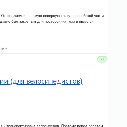
л. Отправляемся в самую северную точку европейской части
давно был закрытым для посторонних глаз и являлся
стров
+1
и (для велосипедистов)
я к транспортировке велосипедов. Поэтому перед полетом