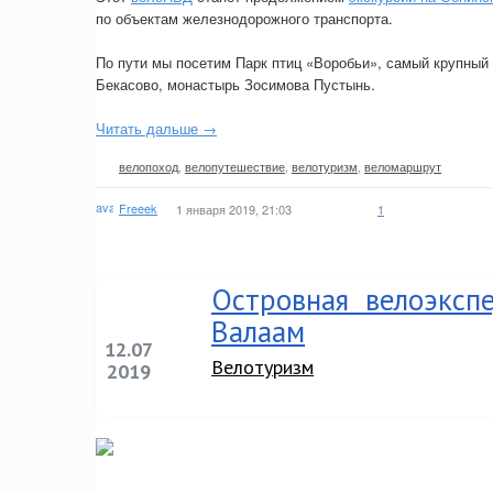
по объектам железнодорожного транспорта.
По пути мы посетим Парк птиц «Воробьи», самый крупны
Бекасово, монастырь Зосимова Пустынь.
Читать дальше →
велопоход
,
велопутешествие
,
велотуризм
,
веломаршрут
Freeek
1 января 2019, 21:03
1
Островная велоэксп
Валаам
12.07
Велотуризм
2019