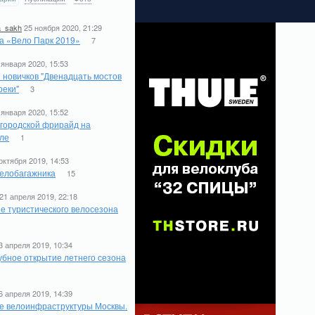
a_sakh
25 ноября 2020, 21:29
а «Вело Парк 2019»
7
 января 2020, 15:53
 новичков "Двенадцать мостов
реки"
3
 января 2020, 15:52
 городской фрирайд на
ле
1
октября 2019, 14:53
елобагажника
15
21 апреля 2019, 22:18
е туристического велосезона
1
3 апреля 2019, 10:34
бное открытие летнего сезона
6 апреля 2019, 14:39
е велоинфраструктуры Москвы.