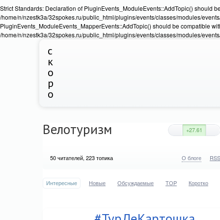
Strict Standards: Declaration of PluginEvents_ModuleEvents::AddTopic() should b
/home/n/nzestk3a/32spokes.ru/public_html/plugins/events/classes/modules/events/Ev
PluginEvents_ModuleEvents_MapperEvents::AddTopic() should be compatible wit
/home/n/nzestk3a/32spokes.ru/public_html/plugins/events/classes/modules/events
с
к
о
р
о
Велотуризм
+27.61
50
читателей, 223 топика
О блоге
RS
Интересные
Новые
Обсуждаемые
TOP
Коротко
#ТурДеКартошка