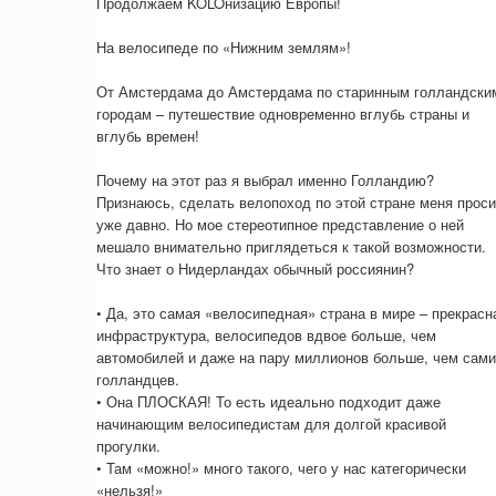
Продолжаем KOLOнизацию Европы!
На велосипеде по «Нижним землям»!
От Амстердама до Амстердама по старинным голландски
городам – путешествие одновременно вглубь страны и
вглубь времен!
Почему на этот раз я выбрал именно Голландию?
Признаюсь, сделать велопоход по этой стране меня прос
уже давно. Но мое стереотипное представление о ней
мешало внимательно приглядеться к такой возможности.
Что знает о Нидерландах обычный россиянин?
• Да, это самая «велосипедная» страна в мире – прекрасн
инфраструктура, велосипедов вдвое больше, чем
автомобилей и даже на пару миллионов больше, чем сам
голландцев.
• Она ПЛОСКАЯ! То есть идеально подходит даже
начинающим велосипедистам для долгой красивой
прогулки.
• Там «можно!» много такого, чего у нас категорически
«нельзя!»