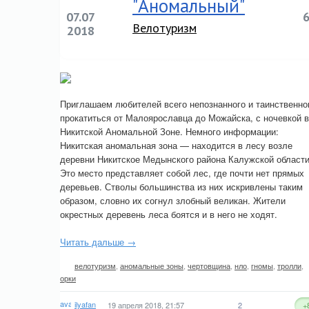
"Аномальный"
07.07
Велотуризм
2018
Приглашаем любителей всего непознанного и таинственно
прокатиться от Малоярославца до Можайска, с ночевкой в
Никитской Аномальной Зоне. Немного информации:
Никитская аномальная зона — находится в лесу возле
деревни Никитское Медынского района Калужской области
Это место представляет собой лес, где почти нет прямых
деревьев. Стволы большинства из них искривлены таким
образом, словно их согнул злобный великан. Жители
окрестных деревень леса боятся и в него не ходят.
Читать дальше →
велотуризм
,
аномальные зоны
,
чертовщина
,
нло
,
гномы
,
тролли
,
орки
ilyafan
19 апреля 2018, 21:57
2
+