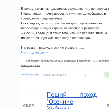
В целом у меня складывалось ощущение, что велопоход 
Нидерландах – нечто довольно скучное, однообразное и
совершенно предсказуемое.
Пока, однажды, мой хороший товарищ, проехавший на
велосипеде ни одну страну, не обронил в разговоре:
«Знаешь, Голландия стоит того, чтобы в нее влюбится. И
влюбляться надо именно с седла велосипеда».
И я решил прислушаться к его совету……
Читать дальше →
Голландия
,
велопутешествие
,
велоклуб
,
велосипед
,
ПВД
,
велопох
велоэкскурсия
Konstantin
7 июня 2018, 09:44
0
+
Пеший поход
"Осенние
08.09
Хибины"