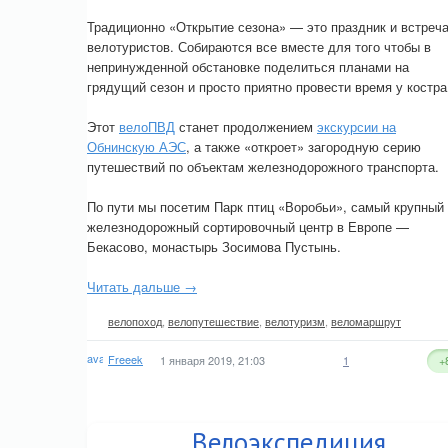
Традиционно «Открытие сезона» — это праздник и встреч
велотуристов. Собираются все вместе для того чтобы в
непринужденной обстановке поделиться планами на
грядущий сезон и просто приятно провести время у костра
Этот
велоПВД
станет продолжением
экскурсии на
Обнинскую АЭС
, а также «откроет» загородную серию
путешествий по объектам железнодорожного транспорта.
По пути мы посетим Парк птиц «Воробьи», самый крупный
железнодорожный сортировочный центр в Европе —
Бекасово, монастырь Зосимова Пустынь.
Читать дальше →
велопоход
,
велопутешествие
,
велотуризм
,
веломаршрут
Freeek
1 января 2019, 21:03
1
+
Велоэкспедиция