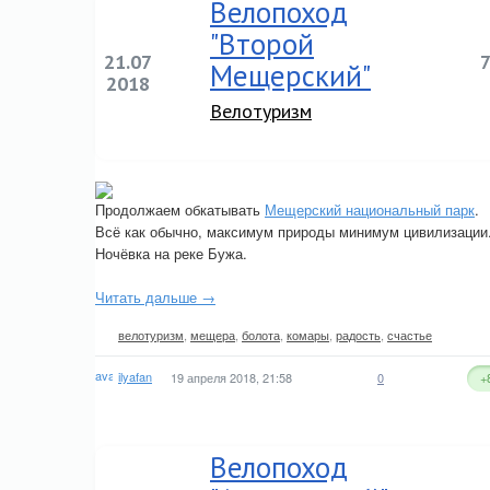
Велопоход
"Второй
21.07
Мещерский"
2018
Велотуризм
Продолжаем обкатывать
Мещерский национальный парк
.
Всё как обычно, максимум природы минимум цивилизации
Ночёвка на реке Бужа.
Читать дальше →
велотуризм
,
мещера
,
болота
,
комары
,
радость
,
счастье
ilyafan
19 апреля 2018, 21:58
0
+
Велопоход