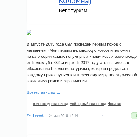
Коломна)
Велотуризм
В августе 2013 года был проведен первый поход с
названием «Мой первый велопоход», который положил
начало серии самых популярных «новичковых велопоходо
от Велоклуба «32 спицы». В 2017 году это вылилось в
образование Школы велотуризма, которая предлагает
каждому прикоснуться к интересному миру велотуризма б
каких либо рамок и ограничений.
Читать дальше →
велопоход
,
велосипед
,
мой первый велопоход
,
Новички
Freeek
24 мая 2018, 12:44
4
+