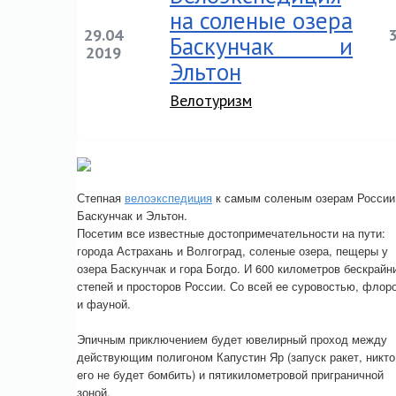
на соленые озера
29.04
Баскунчак и
2019
Эльтон
Велотуризм
Степная
велоэкспедиция
к самым соленым озерам России
Баскунчак и Эльтон.
Посетим все известные достопримечательности на пути:
города Астрахань и Волгоград, соленые озера, пещеры у
озера Баскунчак и гора Богдо. И 600 километров бескрайн
степей и просторов России. Со всей ее суровостью, флор
и фауной.
Эпичным приключением будет ювелирный проход между
действующим полигоном Капустин Яр (запуск ракет, никто
его не будет бомбить) и пятикилометровой приграничной
зоной.