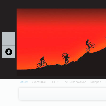
Notice: MemcachePool::get(): Server localhost (tcp 11211, udp 0) failed with: Conn
/home/n/nzestk3a/32spokes.ru/public_html/engine/lib/external/DklabCache/Zen
Топики
Участники
ТОП-32
Члены велоклуба
Галерея
Вопрос-ответ
Байки
События
Партнеры