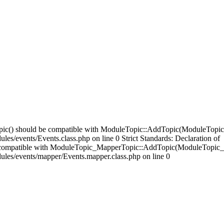
opic() should be compatible with ModuleTopic::AddTopic(ModuleTopic
es/events/Events.class.php on line 0 Strict Standards: Declaration of
compatible with ModuleTopic_MapperTopic::AddTopic(ModuleTopic_E
ules/events/mapper/Events.mapper.class.php on line 0