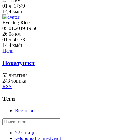
23,18 км
01 ч. 17:49
14,4 км/ч
Evening Ride
05.01.2019 19:50
26,08 км
01 ч. 42:33
14,4 км/ч
Цели
Покатушки
53
читателя
243 топика
RSS
Теги
Все теги
32 Спицы
velopohod_s_medvejut