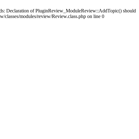
ards: Declaration of PluginReview_ModuleReview::AddTopic() should
/classes/modules/review/Review.class.php on line 0