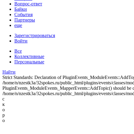
Вопрос-ответ
Байки
События
Партнеры
еще
Зарегистрироваться
Войти
Все
Коллективные
Персональные
Найти
Strict Standards: Declaration of PluginEvents_ModuleEvents::AddT
/home/n/nzestk3a/32spokes.ru/public_html/plugins/events/classes/modul
PluginEvents_ModuleEvents_MapperEvents::AddTopic() should be 
/home/n/nzestk3a/32spokes.ru/public_html/plugins/events/classes/mod
с
к
о
р
о