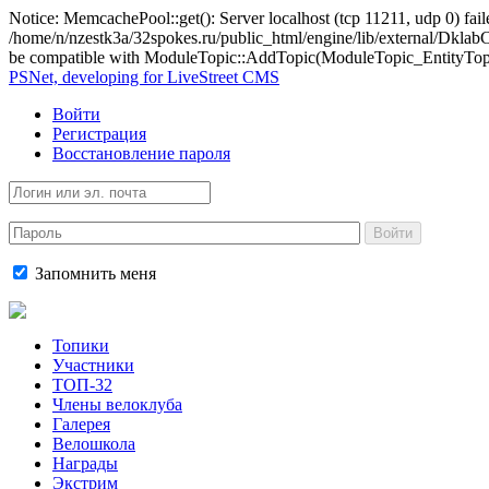
Notice: MemcachePool::get(): Server localhost (tcp 11211, udp 0) fail
/home/n/nzestk3a/32spokes.ru/public_html/engine/lib/external/Dkl
be compatible with ModuleTopic::AddTopic(ModuleTopic_EntityTopic 
PSNet, developing for LiveStreet CMS
Войти
Регистрация
Восстановление пароля
Войти
Запомнить меня
Топики
Участники
ТОП-32
Члены велоклуба
Галерея
Велошкола
Награды
Экстрим