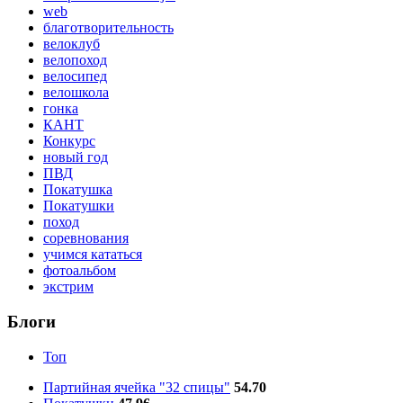
web
благотворительность
велоклуб
велопоход
велосипед
велошкола
гонка
КАНТ
Конкурс
новый год
ПВД
Покатушка
Покатушки
поход
соревнования
учимся кататься
фотоальбом
экстрим
Блоги
Топ
Партийная ячейка "32 спицы"
54.70