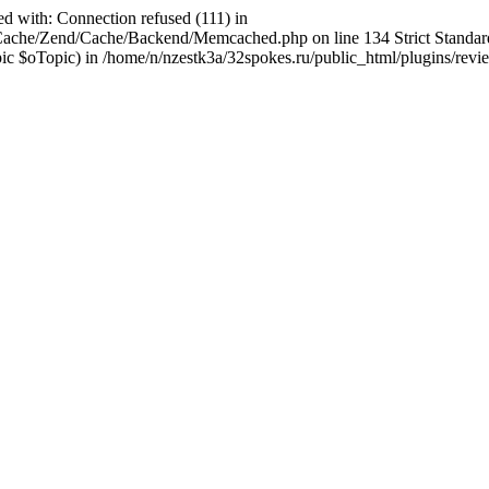
ed with: Connection refused (111) in
abCache/Zend/Cache/Backend/Memcached.php on line 134 Strict Stand
$oTopic) in /home/n/nzestk3a/32spokes.ru/public_html/plugins/review