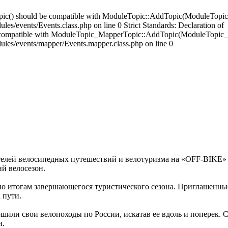
opic() should be compatible with ModuleTopic::AddTopic(ModuleTopic
es/events/Events.class.php on line 0 Strict Standards: Declaration of
compatible with ModuleTopic_MapperTopic::AddTopic(ModuleTopic_E
ules/events/mapper/Events.mapper.class.php on line 0
елей велосипедных путешествий и велотуризма на «OFF-BIKE» в
й велосезон.
по итогам завершающегося туристического сезона. Приглашенны
 пути.
ршили свои велопоходы по России, искатав ее вдоль и поперек.
и.