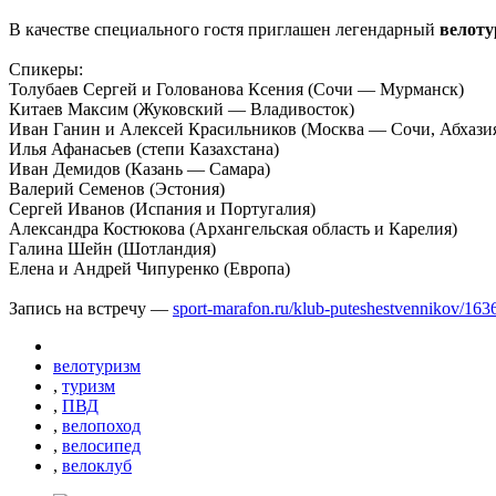
В качестве специального гостя приглашен легендарный
велоту
Спикеры:
Толубаев Сергей и Голованова Ксения (Сочи — Мурманск)
Китаев Максим (Жуковский — Владивосток)
Иван Ганин и Алексей Красильников (Москва — Сочи, Абхази
Илья Афанасьев (степи Казахстана)
Иван Демидов (Казань — Самара)
Валерий Семенов (Эстония)
Сергей Иванов (Испания и Португалия)
Александра Костюкова (Архангельская область и Карелия)
Галина Шейн (Шотландия)
Елена и Андрей Чипуренко (Европа)
Запись на встречу —
sport-marafon.ru/klub-puteshestvennikov/163
велотуризм
,
туризм
,
ПВД
,
велопоход
,
велосипед
,
велоклуб