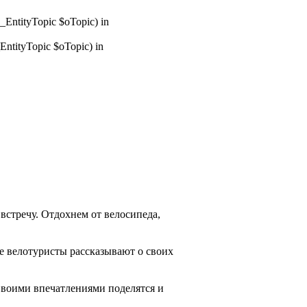
_EntityTopic $oTopic) in
ntityTopic $oTopic) in
стречу. Отдохнем от велосипеда,
е велотуристы рассказывают о своих
 Своими впечатлениями поделятся и