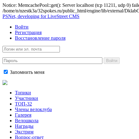
Notice: MemcachePool::get(): Server localhost (tcp 11211, udp 0) fail
/home/n/nzestk3a/32spokes.ru/public_html/engine/lib/external/Dkl
PSNet, developing for LiveStreet CMS
Войти
Регистрация
Восстановление пароля
Войти
Запомнить меня
Топики
Участники
ТОП-32
Члены велоклуба
Галерея
Велошкола
Награды
Экстрим
Вопрос-ответ