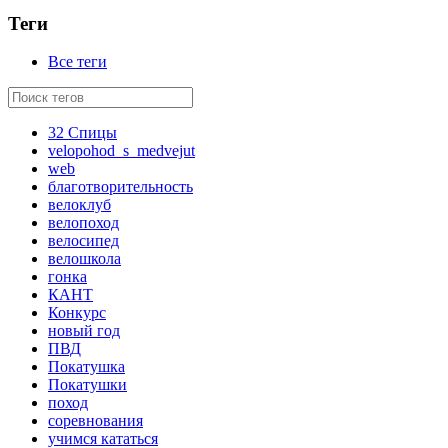
Теги
Все теги
32 Спицы
velopohod_s_medvejut
web
благотворительность
велоклуб
велопоход
велосипед
велошкола
гонка
КАНТ
Конкурс
новый год
ПВД
Покатушка
Покатушки
поход
соревнования
учимся кататься