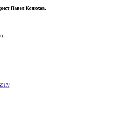
рист Павел Конюхов.
я)
6517/