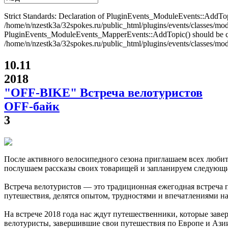
Strict Standards: Declaration of PluginEvents_ModuleEvents::AddT
/home/n/nzestk3a/32spokes.ru/public_html/plugins/events/classes/modul
PluginEvents_ModuleEvents_MapperEvents::AddTopic() should be 
/home/n/nzestk3a/32spokes.ru/public_html/plugins/events/classes/mod
10.11
2018
"OFF-BIKE" Встреча велотуристов
OFF-байк
3
После активного велосипедного сезона приглашаем всех любит
послушаем рассказы своих товарищей и запланируем следующи
Встреча велотуристов — это традиционная ежегодная встреча 
путешествия, делятся опытом, трудностями и впечатлениями на
На встрече 2018 года нас ждут путешественники, которые заве
велотуристы, завершившие свои путешествия по Европе и Ази