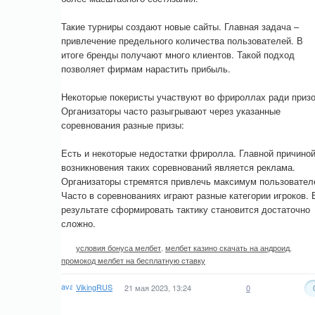
Такие турниры создают новые сайты. Главная задача –
привлечение предельного количества пользователей. В
итоге бренды получают много клиентов. Такой подход
позволяет фирмам нарастить прибыль.
Некоторые покеристы участвуют во фрироллах ради призо
Организаторы часто разыгрывают через указанные
соревнования разные призы:
Есть и некоторые недостатки фриролла. Главной причино
возникновения таких соревнований является реклама.
Организаторы стремятся привлечь максимум пользовател
Часто в соревнованиях играют разные категории игроков. 
результате сформировать тактику становится достаточно
сложно.
условия бонуса мелбет
,
мелбет казино скачать на андроид
,
промокод мелбет на бесплатную ставку
VikingRUS
21 мая 2023, 13:24
0