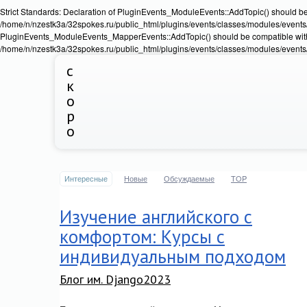
Strict Standards: Declaration of PluginEvents_ModuleEvents::AddTopic() should b
/home/n/nzestk3a/32spokes.ru/public_html/plugins/events/classes/modules/events/Ev
PluginEvents_ModuleEvents_MapperEvents::AddTopic() should be compatible wit
/home/n/nzestk3a/32spokes.ru/public_html/plugins/events/classes/modules/events
с
к
о
р
о
Интересные
Новые
Обсуждаемые
TOP
Изучение английского с
комфортом: Курсы с
индивидуальным подходом
Блог им. Django2023