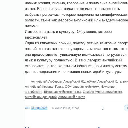
навыки чтения, письма, говорения и понимания английског
языка. Взрослые участники также имеют возможность
выбрать программы, которые нацелены на специфические
области, такие как деловой английский или академическое
письмо.
Иммерсия в язык и культуру: Окружение, которое
вдохновляет
Одна из ключевых причин, почему летние языковые лагер
английского языка так популярны, заключается в том, что
они предоставляют уникальную возможность погрузиться 
язык и культуру полностью. В этих лагерях английский
становится не только языком общения, но и инструментом
для исследования и понимания новых идей и культуры.
Английский Люберцы
,
Английский Жулебино
,
Английский Котельн
Английский Красная Горка
,
Обучение английскому
,
Изучение
английского
,
Школа английского языка
,
Онлайн курсы английского
,
Английский для детей
,
Английский с нуля
Django2023
6 июня 2023, 12:41
0