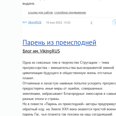
выдаче.
ссылки для сайтов
,
статейное продвижение
VikingRUS
18 мая 2023, 13:02
0
Парень из преисподней
Блог им. VikingRUS
Одна из сквозных тем в творчестве Стругацких – тема
прогрессорства – вмешательства высокоразвитой земной
цивилизации будущего в общественную жизнь отсталых
планет.
Отчаянные и зачастую наивные попытки ускорить прогресс
предостеречь иные миры от ошибок, совершенных
землянами, забрасывают Благородных эмиссаров в самы
разные эпохи и страны.
Но в повести «Парень из преисподней» авторы предприму
обратный ход: на Земле XXII века окажется простой воен
парень Гаг, чья планета так похожа на наш сегодняшний