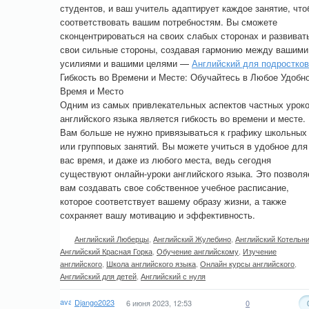
студентов, и ваш учитель адаптирует каждое занятие, что
соответствовать вашим потребностям. Вы сможете
сконцентрироваться на своих слабых сторонах и развиват
свои сильные стороны, создавая гармонию между вашими
усилиями и вашими целями —
Английский для подростков
Гибкость во Времени и Месте: Обучайтесь в Любое Удобн
Время и Место
Одним из самых привлекательных аспектов частных урок
английского языка является гибкость во времени и месте.
Вам больше не нужно привязываться к графику школьных
или групповых занятий. Вы можете учиться в удобное для
вас время, и даже из любого места, ведь сегодня
существуют онлайн-уроки английского языка. Это позволя
вам создавать свое собственное учебное расписание,
которое соответствует вашему образу жизни, а также
сохраняет вашу мотивацию и эффективность.
Английский Люберцы
,
Английский Жулебино
,
Английский Котельн
Английский Красная Горка
,
Обучение английскому
,
Изучение
английского
,
Школа английского языка
,
Онлайн курсы английского
,
Английский для детей
,
Английский с нуля
Django2023
6 июня 2023, 12:53
0