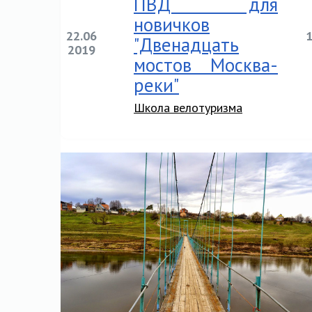
ПВД для
новичков
22.06
"Двенадцать
2019
мостов Москва-
реки"
Школа велотуризма