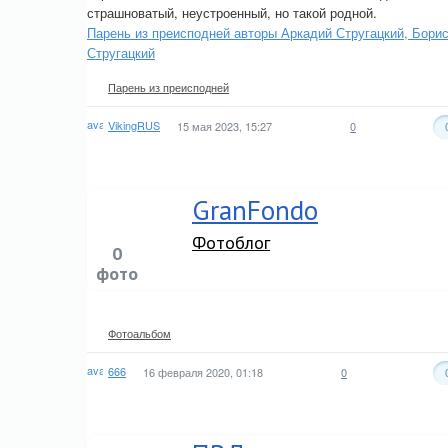
страшноватый, неустроенный, но такой родной.
Парень из преисподней авторы Аркадий Стругацкий, Бори
Стругацкий
Парень из преисподней
VikingRUS
15 мая 2023, 15:27
0
GranFondo
Фотоблог
0
фото
Фотоальбом
666
16 февраля 2020, 01:18
0