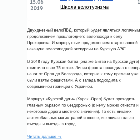
15.06
Школа велотуризма
2019
Двухдневный велоПВД, который будет являться логичным
продолжением прошлогоднего велопохода к селу
Прохоровка. И маршрутным продолжением стартовавшей
накануне велосипедной экскурсии на Курскую АЭС.
В 2018 году Курская битва (она же Битва на Курской дуге)
отметила свое 75-летие. Линия фронта проходила с север
на юг от Орла до Белгорода, которые к тому времени уже
были взяты фашистами. А с запада подходила к
современной границей с Украиной.
Маршрут «Курской дуги» (Курск -Орел) будет проходить
главным образом по бездорожью (к нему можно отнести и
некоторые дороги местного значения). То есть никаких
автомобильных магистралей и шоссе, исключая только
въезды и выезды в город.
Читать дальше →