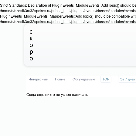
Strict Standards: Declaration of PluginEvents_ModuleEvents::AddTopic() should b
/home/n/nzestk3a/32spokes.ru/public_html/plugins/events/classes/modules/events/Ev
PluginEvents_ModuleEvents_MapperEvents::AddTopic() should be compatible wit
/home/n/nzestk3a/32spokes.ru/public_html/plugins/events/classes/modules/events
с
к
о
р
о
Интересные
Новые
Обсуждаемые
TOP
За 7 дней
Сюда еще никто не успел написать