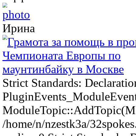
Ирина
Strict Standards: Declaratio
PluginEvents_ModuleEvents
ModuleTopic::AddTopic(Mo
/home/n/nzestk3a/32spokes.