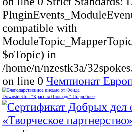
on line 0 Strict Standards: 
PluginEvents_ModuleEvent
compatible with
ModuleTopic_MapperTopic
$oTopic) in
/home/n/nzestk3a/32spokes.
on line 0
Чемпионат Европ
DownsideUp - "Красная Площадь"
Подробнее