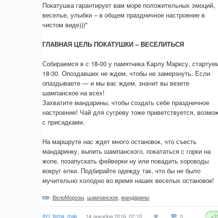
Покатушка гарантирует вам море положительных эмоций,
веселье, улыбки – в общем праздничное настроение в
чистом виде)))"
ГЛАВНАЯ ЦЕЛЬ ПОКАТУШКИ – ВЕСЕЛИТЬСЯ
Собираемся в с 18-00 у памятника Карлу Марксу, стартуе
18-30. Опоздавших не ждем, чтобы не замерзнуть. Если
опаздываете — и мы вас ждем, значит вы везете
шампанское на всех!
Захватите мандарины, чтобы создать себе праздничное
настроение! Чай для сугреву тоже приветствуется, возмо
с присадками.
На маршруте нас ждет много остановок, что съесть
мандаринку, выпить шампанского, покататься с горки на
жопе, позапускать фейверки ну или повадить хороводы
вокруг елки. Подбирайте одежду так, что бы не было
мучительно холодно во время наших веселых остановок!
ВелоМорозы
,
шампанское
,
мандарины
tema_mak
14 декабря 2016, 02:10
0
+1