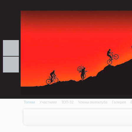
Notice: MemcachePool::get(): Server localhost (tcp 11211, udp 0) failed with: Conn
/home/n/nzestk3a/32spokes.ru/public_html/engine/lib/external/DklabCache/Zen
Топики
Участники
ТОП-32
Члены велоклуба
Галерея
Вопрос-ответ
Байки
События
Партнеры