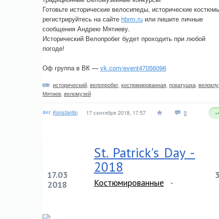
Готовьте исторические велосипеды, исторические костюм
регистрируйтесь на сайте
hbrm.ru
или пишите личные
сообщения Андрею Мятиеву.
Исторический Велопробег будет проходить при любой
погоде!
Оф группа в ВК —
vk.com/event47056096
исторический
,
велопробег
,
костюмированная
,
покатушка
,
велоклу
Мятиев
,
веломузей
Konstantin
17 сентября 2018, 17:57
0
+
St. Patrick's Day -
2018
17.03
Костюмированные
2018