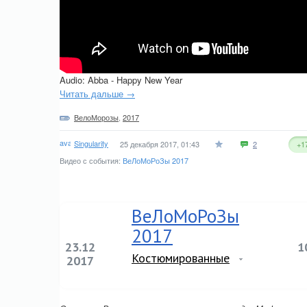
Audio: Abba - Happy New Year
Читать дальше →
ВелоМорозы
,
2017
Singularity
25 декабря 2017, 01:43
2
+1
Видео с события:
ВеЛоМоРоЗы 2017
ВеЛоМоРоЗы
2017
23.12
1
Костюмированные
2017