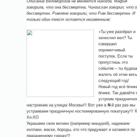
Описание Веломорозов не меняется никогда. Мафия
говорила, что она бессмертна. Чингисхан говорил, что 
бессмертен. Римляне говорили, что Рим бессмертен. И
только один текст остается неизменным:
«Ты уже разобрал и
зачехлил вел? Ты
совершил
опрометчивый
поступок. Если ты
пропустишь это
событие – ты будеш
жалеть об этом вес
следующий год!
Новый год всё ближ
ближе. Так давайте 
устроим празднично
настроение на улицах Москвы!!! Вот уже в
N
-й раз раз мы
устраиваем праздничную костюмированную покатушку!!! 
Хо-ХО
Украшаем свои велики ((например мишурой), надеваем
колпаки, маски, бороды, кто что придумает и катаемся по
праздничному городу!!!