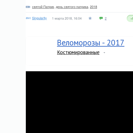
святой Патрик
,
день святого патрика
,
2018
Singularity
1 марта 2018, 16:04
2
+
Веломорозы - 2017
Костюмированные