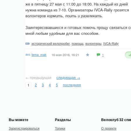
же в пятницу 27 мая с 11:00 до 18:00. На каждый из дней
нужна команда из 7-10. Организаторы IVCA-Rally грозятся
волонтеров
кормить, поить и развлекать
.
Заинтересовавшихся и готовых помочь прощу связаться с
мной любым удобным для вас способом.
исторический велопробег
,
помощь
,
волонтеры
,
IVCA-Rally
tema_mak
16 мая 2016, 16:21
1
+
← предыдущая
следующая →
2
3
4
5
последняя
1
Вы можете
Разделы
Велоклуб 32 сп
Зарегистрироваться
Топики
О проекте