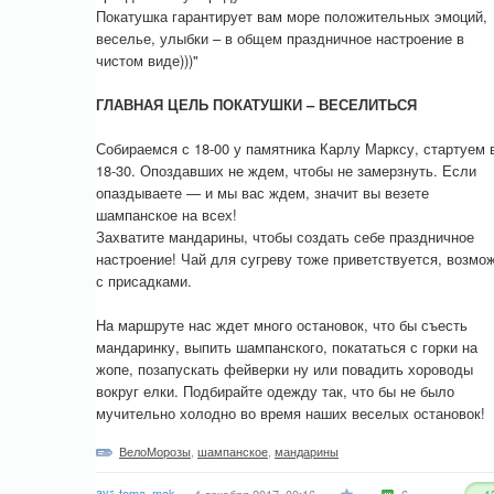
Покатушка гарантирует вам море положительных эмоций,
веселье, улыбки – в общем праздничное настроение в
чистом виде)))"
ГЛАВНАЯ ЦЕЛЬ ПОКАТУШКИ – ВЕСЕЛИТЬСЯ
Собираемся с 18-00 у памятника Карлу Марксу, стартуем 
18-30. Опоздавших не ждем, чтобы не замерзнуть. Если
опаздываете — и мы вас ждем, значит вы везете
шампанское на всех!
Захватите мандарины, чтобы создать себе праздничное
настроение! Чай для сугреву тоже приветствуется, возмо
с присадками.
На маршруте нас ждет много остановок, что бы съесть
мандаринку, выпить шампанского, покататься с горки на
жопе, позапускать фейверки ну или повадить хороводы
вокруг елки. Подбирайте одежду так, что бы не было
мучительно холодно во время наших веселых остановок!
ВелоМорозы
,
шампанское
,
мандарины
tema_mak