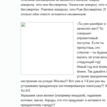
говорила, что она бессмертна. Чингисхан говорил, что 
бессмертен. Римляне говорили, что Рим бессмертен. И
только один текст остается неизменным:
«Ты уже разобрал и
зачехлил вел? Ты
совершил
опрометчивый
поступок. Если ты
пропустишь это
событие – ты будеш
жалеть об этом вес
следующий год!
Новый год всё ближ
ближе. Так давайте 
устроим празднично
настроение на улицах Москвы!!! Вот уже в 7-й раз раз мы
устраиваем праздничную костюмированную покатушку!!! 
Хо-ХО
Украшаем свои велики ((например мишурой), надеваем
колпаки, маски, бороды, кто что придумает и катаемся по
праздничному городу!!!