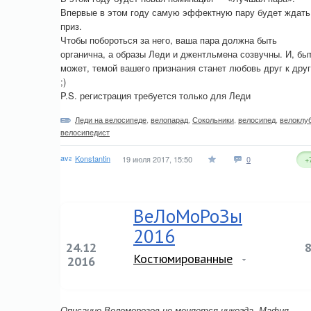
Впервые в этом году самую эффектную пару будет ждать
приз.
Чтобы побороться за него, ваша пара должна быть
органична, а образы Леди и джентльмена созвучны. И, бы
может, темой вашего признания станет любовь друг к дру
;)
P.S. регистрация требуется только для Леди
Леди на велосипеде
,
велопарад
,
Сокольники
,
велосипед
,
велоклу
велосипедист
Konstantin
19 июля 2017, 15:50
0
+
ВеЛоМоРоЗы
2016
24.12
Костюмированные
2016
Описание Веломорозов не меняется никогда. Мафия