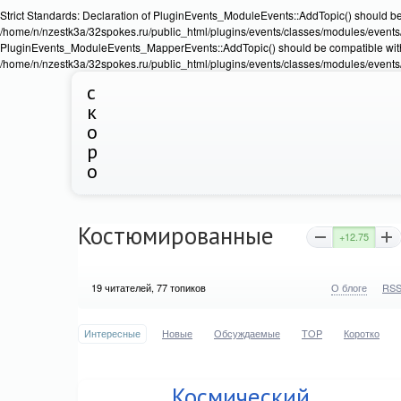
Strict Standards: Declaration of PluginEvents_ModuleEvents::AddTopic() should b
/home/n/nzestk3a/32spokes.ru/public_html/plugins/events/classes/modules/events/Ev
PluginEvents_ModuleEvents_MapperEvents::AddTopic() should be compatible wit
/home/n/nzestk3a/32spokes.ru/public_html/plugins/events/classes/modules/events
с
к
о
р
о
Костюмированные
+12.75
19
читателей, 77 топиков
О блоге
RS
Интересные
Новые
Обсуждаемые
TOP
Коротко
Космический