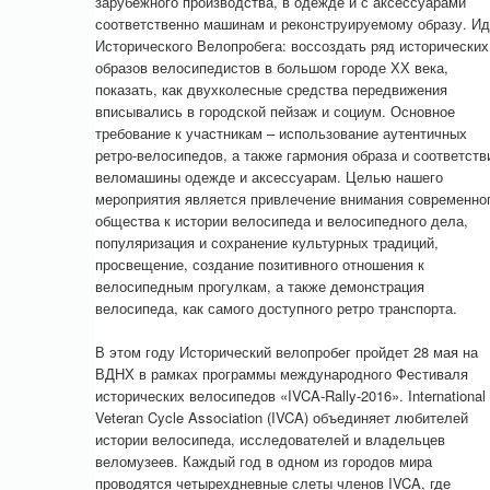
зарубежного производства, в одежде и с аксессуарами
соответственно машинам и реконструируемому образу. И
Исторического Велопробега: воссоздать ряд исторических
образов велосипедистов в большом городе ХХ века,
показать, как двухколесные средства передвижения
вписывались в городской пейзаж и социум. Основное
требование к участникам – использование аутентичных
ретро-велосипедов, а также гармония образа и соответств
веломашины одежде и аксессуарам. Целью нашего
мероприятия является привлечение внимания современно
общества к истории велосипеда и велосипедного дела,
популяризация и сохранение культурных традиций,
просвещение, создание позитивного отношения к
велосипедным прогулкам, а также демонстрация
велосипеда, как самого доступного ретро транспорта.
В этом году Исторический велопробег пройдет 28 мая на
ВДНХ в рамках программы международного Фестиваля
исторических велосипедов «IVCA-Rally-2016». International
Veteran Cycle Assoсiation (IVCA) объединяет любителей
истории велосипеда, исследователей и владельцев
веломузеев. Каждый год в одном из городов мира
проводятся четырехдневные слеты членов IVCA, где