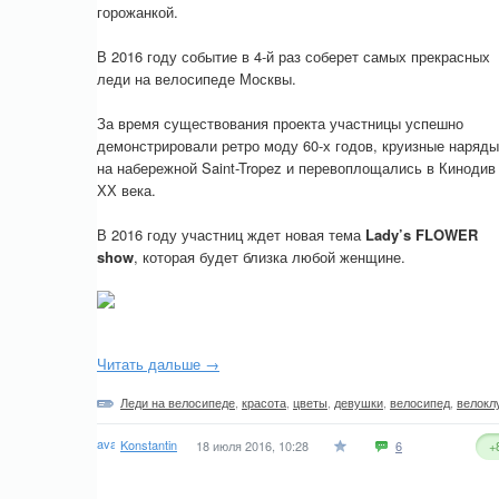
горожанкой.
В 2016 году событие в 4-й раз соберет самых прекрасных
леди на велосипеде Москвы.
За время существования проекта участницы успешно
демонстрировали ретро моду 60-х годов, круизные наряды
на набережной Saint-Tropez и перевоплощались в Кинодив
ХХ века.
В 2016 году участниц ждет новая тема
Lady’s FLOWER
show
, которая будет близка любой женщине.
Читать дальше →
Леди на велосипеде
,
красота
,
цветы
,
девушки
,
велосипед
,
велокл
Konstantin
18 июля 2016, 10:28
6
+