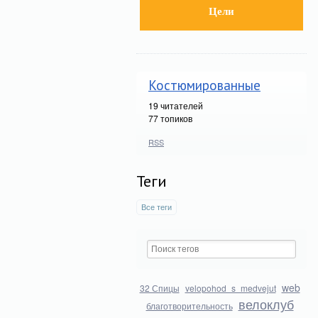
Цели
Костюмированные
19
читателей
77 топиков
RSS
Теги
Все теги
web
32 Спицы
velopohod_s_medvejut
велоклуб
благотворительность