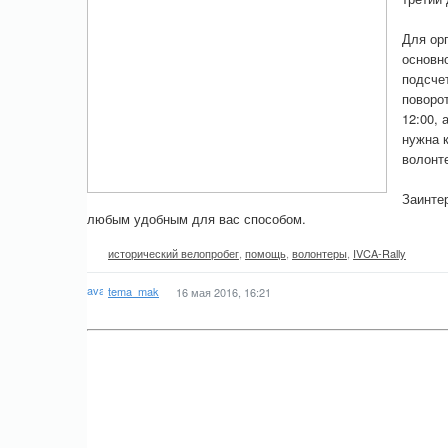
Для ор
основно
подсчет
поворот
12:00, 
нужна к
волонт
Заинте
любым удобным для вас способом.
исторический велопробег
,
помощь
,
волонтеры
,
IVCA-Rally
tema_mak
16 мая 2016, 16:21