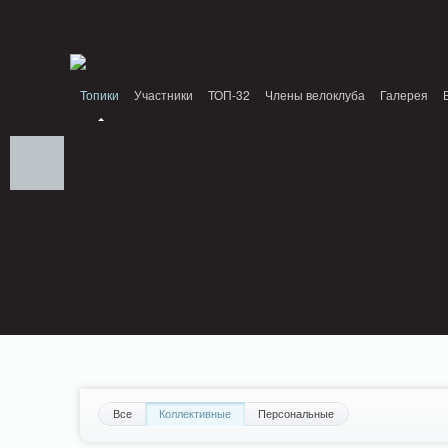
Notice: MemcachePool::get(): Server localhost (tcp 11211, udp 0) failed with: C
Standards: Declaration of PluginReview_ModuleReview::AddTopic() should be com
/home/n/nzestk3a/32spokes.ru/public_html/plugins/review/classes/modules/review/
Топики
Участники
ТОП-32
Члены велоклуба
Галерея
Все
Коллективные
Персональные