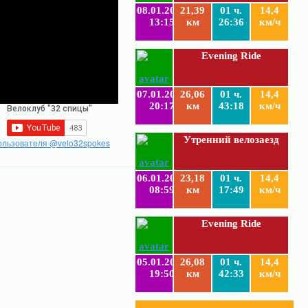
08.01.2019
21,39
01 ч.
14,4
13:15
км
26:36
км/ч
Evening Ride
07.01.2019
26,06
01 ч.
14,4
20:17
км
43:18
км/ч
Утренний велозаезд
ользователя @velo32spokes
06.01.2019
23,18
01 ч.
14,4
08:59
км
17:49
км/ч
Evening Ride
05.01.2019
26,08
01 ч.
14,4
19:50
км
42:33
км/ч