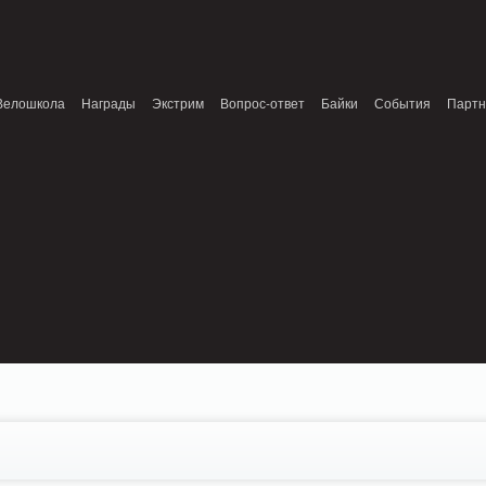
onnection refused (111) in /home/n/nzestk3a/32spokes.ru/public_html/engine/lib/e
patible with ModuleTopic::AddTopic(ModuleTopic_EntityTopic $oTopic) in
Review.class.php on line 0
Велошкола
Награды
Экстрим
Вопрос-ответ
Байки
События
Парт