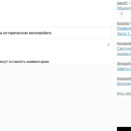
fedor91
1
Общеклу
2
boroman
Развити
на историческом велопробеге.
Часть 1
Konstanti
0
Светоди
своими 
огут оставлять комментарии.
Singularit
Заветы 
Konstanti
Велопар
Весь эф