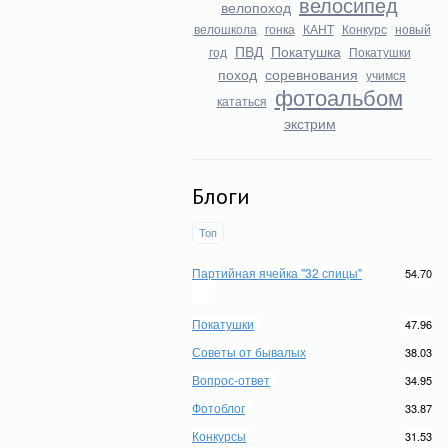
велосипед
велопоход
велошкола
гонка
КАНТ
Конкурс
новый
ПВД
Покатушка
год
Покатушки
поход
соревнования
учимся
фотоальбом
кататься
экстрим
Блоги
Топ
Партийная ячейка "32 спицы"
54.70
Покатушки
47.96
Советы от бывалых
38.03
Вопрос-ответ
34.95
Фотоблог
33.87
Конкурсы
31.53