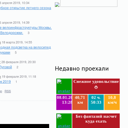
3 апреля 2019, 10:34
бное открытие летнего сезона
6 апреля 2019, 14:39
е велоинфраструктуры Москвы.
. Велодорожки.
3
n
18 марта 2019, 14:55
одная подсветка на велосипед
руками
5
y
28 февраля 2019, 20:30
Луговой
Недавно проехали
2
n
19 февраля 2019, 11:18
к 2019
1
Снежное удовольствие
⛄
ир
·
RSS
08.01.2019
40,71
02 ч.
10,8
13:28
км
50:33
км/ч
Без фантазий насчет
куда ехать