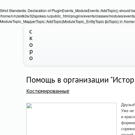
Strict Standards: Declaration of PluginEvents_ModuleEvents::AddTopic() should b
/home/n/nzestk3a/32spokes.ru/public_html/plugins/events/classes/modules/events/
ModuleTopic_MapperTopic::AddTopic(ModuleTopic_EntityTopic $oTopic) in /home/n
с
к
о
р
о
Помощь в организации "Истор
Костюмированные
Друзья
Уже не
и красо
формае
соревн
третий