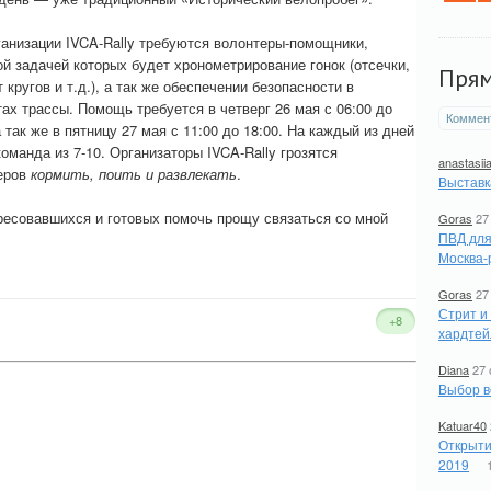
ганизации IVCA-Rally требуются волонтеры-помощники,
й задачей которых будет хронометрирование гонок (отсечки,
Пря
 кругов и т.д.), а так же обеспечении безопасности в
ах трассы. Помощь требуется в четверг 26 мая с 06:00 до
Коммен
а так же в пятницу 27 мая с 11:00 до 18:00. На каждый из дней
оманда из 7-10. Организаторы IVCA-Rally грозятся
anastasii
еров
кормить, поить и развлекать
.
Выставк
ресовавшихся и готовых помочь прощу связаться со мной
Goras
27
ПВД для
Москва-
Goras
27
Стрит и
+8
хардтей
Diana
27 
Выбор в
Katuar40
Открыти
2019