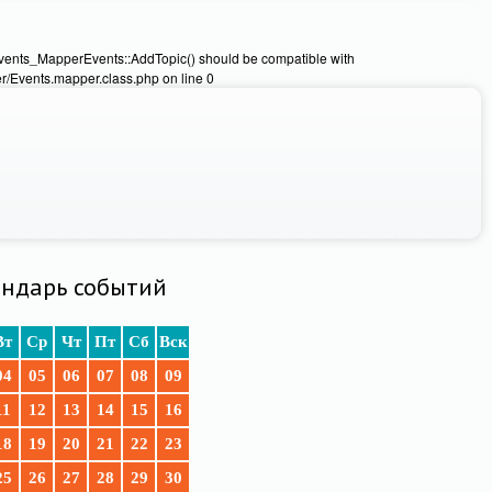
Events_MapperEvents::AddTopic() should be compatible with
/Events.mapper.class.php on line 0
ндарь событий
Вт
Ср
Чт
Пт
Сб
Вск
04
05
06
07
08
09
11
12
13
14
15
16
18
19
20
21
22
23
25
26
27
28
29
30