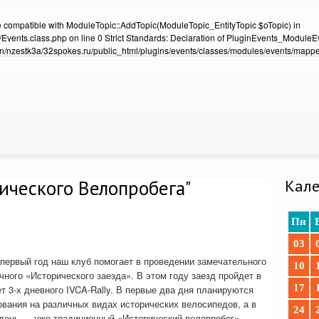
e compatible with ModuleTopic::AddTopic(ModuleTopic_EntityTopic $oTopic) in
Events.class.php on line 0 Strict Standards: Declaration of PluginEvents_Module
/nzestk3a/32spokes.ru/public_html/plugins/events/classes/modules/events/mapper
ического Велопробега"
Кале
Пн
03
!
 первый год наш клуб помогает в проведении замечательного
10
чного «Исторического заезда». В этом году заезд пройдет в
17
т 3-х дневного IVCA-Rally. В первые два дня планируются
ования на различных видах исторических велосипедов, а в
24
 день — уже традиционный «Исторический велопробег».