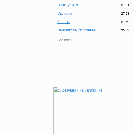
Велотуризм
27.61
Экстрим
27.61
Квесты
27.59
Велошкола "32 спицы"
25.43
Все блоги