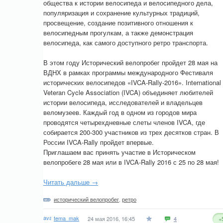
общества к истории велосипеда и велосипедного дела,
популяризация и сохранение культурных традиций,
просвещение, создание позитивного отношения к
велосипедным прогулкам, а также демонстрация
велосипеда, как самого доступного ретро транспорта.
В этом году Исторический велопробег пройдет 28 мая на
ВДНХ в рамках программы международного Фестиваля
исторических велосипедов «IVCA-Rally-2016». International
Veteran Cycle Assoсiation (IVCA) объединяет любителей
истории велосипеда, исследователей и владельцев
веломузеев. Каждый год в одном из городов мира
проводятся четырехдневные слеты членов IVCA, где
собирается 200-300 участников из трех десятков стран. В
России IVCA-Rally пройдет впервые.
Приглашаем вас принять участие в Историческом
велопробеге 28 мая или в IVCA-Rally 2016 с 25 по 28 мая!
Читать дальше →
исторический велопробег
,
ретро
tema_mak
24 мая 2016, 16:45
4
+