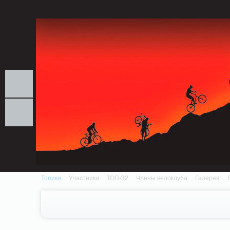
Notice: MemcachePool::get(): Server localhost (tcp 11211, udp 0) failed with: Conn
/home/n/nzestk3a/32spokes.ru/public_html/engine/lib/external/DklabCache/Zen
Топики
Участники
ТОП-32
Члены велоклуба
Галерея
Вопрос-ответ
Байки
События
Партнеры