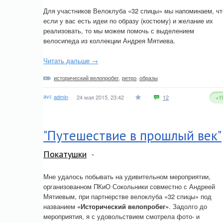
Для участников Велоклуба «32 спицы» мы напоминаем, чт
если у вас есть идеи по образу (костюму) и желание их
реализовать, то мы можем помочь с выделением
велосипеда из коллекции Андрея Мятиева.
Читать дальше →
исторический велопробег
,
ретро
,
образы
admin
24 мая 2015, 23:42
12
+1
"Путешествие в прошлый век"
Покатушки
Мне удалось побывать на удивительном мероприятии,
организованном ПКиО Сокольники совместно с Андреей
Мятиевым, при партнерстве велоклуба «32 спицы» под
названием
«Исторический велопробег»
. Задолго до
мероприятия, я с удовольствием смотрела фото- и