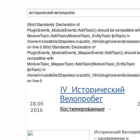
Strict Standards: Declaration of
PluginEvents_ModuleEvents::AddTopic() should be compatible wi
ModuleTopic::AddTopic(ModuleTopic_EntityTopic $oTopic) in
/home/n/nzestk3a/32spokes.ru/public_html/plugins/events/classes
on line 0 Strict Standards: Declaration of
PluginEvents_ModuleEvents_MapperEvents::AddTopic() should b
compatible with
ModuleTopic_MapperTopic::AddTopic(ModuleTopic_EntityTopic
$oTopic) in
/home/n/nzestk3a/32spokes.ru/public_html/plugins/events/classe
on line 0
IV Исторический
Велопробег
28.05
Костюмированные
2016
Исторический Велопроб
– одновременно и