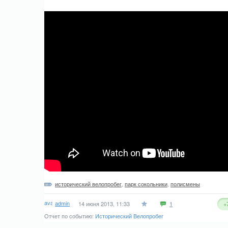
исторический велопробег
,
парк сокольники
,
полисмены
admin
14 июня 2013, 11:33
1
+
Отчет по событию:
Исторический Велопробег