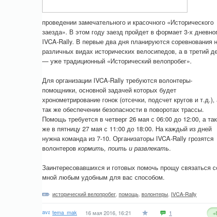
проведении замечательного и красочного «Исторического
заезда». В этом году заезд пройдет в формает 3-х дневно
IVCA-Rally. В первые два дня планируются соревнования 
различных видах исторических велосипедов, а в третий д
— уже традиционный «Исторический велопробег».
Для организации IVCA-Rally требуются волонтеры-
помощники, основной задачей которых будет
хронометрирование гонок (отсечки, подсчет кругов и т.д.), 
так же обеспечении безопасности в поворотах трассы.
Помощь требуется в четверг 26 мая с 06:00 до 12:00, а так
же в пятницу 27 мая с 11:00 до 18:00. На каждый из дней
нужна команда из 7-10. Организаторы IVCA-Rally грозятся
волонтеров
кормить, поить и развлекать
.
Заинтересовавшихся и готовых помочь прощу связаться с
мной любым удобным для вас способом.
исторический велопробег
,
помощь
,
волонтеры
,
IVCA-Rally
tema_mak
16 мая 2016, 16:21
1
+