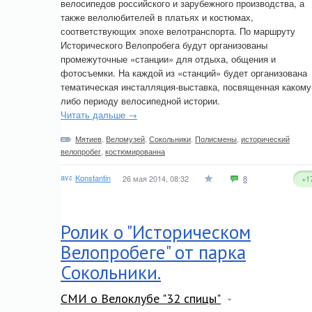
велосипедов российского и зарубежного производства, а
также велолюбителей в платьях и костюмах,
соответствующих эпохе велотранспорта. По маршруту
Исторического Велопробега будут организованы
промежуточные «станции» для отдыха, общения и
фотосъемки. На каждой из «станций» будет организована
тематическая инсталляция-выставка, посвященная какому
либо периоду велосипедной истории.
Читать дальше →
Мятиев
,
Веломузей
,
Сокольники
,
Полисмены
,
исторический
велопробег
,
костюмированна
Konstantin
26 мая 2014, 08:32
8
+1
Ролик о "Историческом
Велопробеге" от парка
Сокольники.
СМИ о Велоклубе "32 спицы"