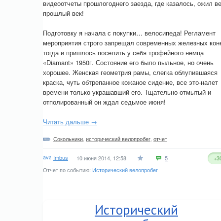
видеоотчеты прошлогоднего заезда, где казалось, ожил в
прошлый век!
Подготовку я начала с покупки… велосипеда! Регламент
мероприятия строго запрещал современных железных кон
тогда и пришлось поселить у себя трофейного немца
«Diamant» 1950г. Состояние его было пыльное, но очень
хорошее. Женская геометрия рамы, слегка облупившаяся
краска, чуть обтрепанное кожаное сидение, все это-налет
времени только украшавший его. Тщательно отмытый и
отполированный он ждал седьмое июня!
Читать дальше →
Сокольники
,
исторический велопробег
,
отчет
Imbus
10 июня 2014, 12:58
5
+3
Отчет по событию:
Исторический велопробег
Исторический