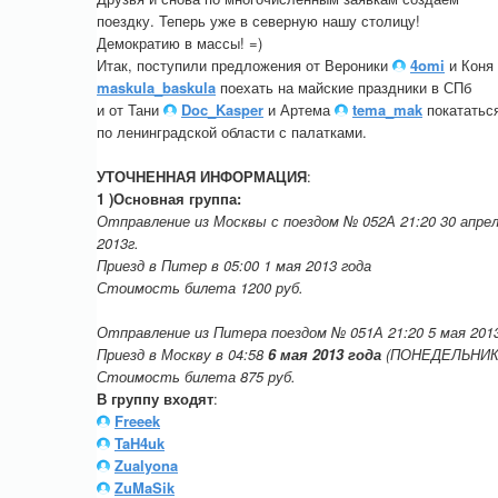
поездку. Теперь уже в северную нашу столицу!
Демократию в массы! =)
Итак, поступили предложения от Вероники
4omi
и Коня
maskula_baskula
поехать на майские праздники в СПб
и от Тани
Doc_Kasper
и Артема
tema_mak
покататьс
по ленинградской области с палатками.
УТОЧНЕННАЯ ИНФОРМАЦИЯ
:
1 )Основная группа:
Отправление из Москвы с поездом № 052А 21:20 30 апре
2013г.
Приезд в Питер в 05:00 1 мая 2013 года
Стоимость билета 1200 руб.
Отправление из Питера поездом № 051А 21:20 5 мая 2013
Приезд в Москву в 04:58
6 мая 2013 года
(ПОНЕДЕЛЬНИК
Стоимость билета 875 руб.
В группу входят
:
Freeek
TaH4uk
Zualyona
ZuMaSik