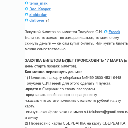
tema_mak
Doc_Kasper
zloidodur
dirtlover
+1
Закупкой билетов занимается Толубаев С.И.
Freeek
Если кто-то желает не замарачиваться, то можно ему
скинуть деньги — он сам купит билеты. Или купить билет
можно самостоятельно.
ЗАКУПКА БИЛЕТОВ БУДЕТ ПРОИСХОДИТЬ 17 МАРТА (
в
день старта продаж билетов).
Как можно перекинуть деньги:
1) Положить на карту сбербанка №5469 3800 4531 9448
Толубаев С.И.Freeek для этого сделать 4 пункта
-придти в Сбербанк со своим паспортом
-предъявить свой паспорт операционисту
-сказать что хотите положить столько-то рублей на эту
карту.
-скинуть скан/фото чека на мыло s.i.tolubaev@gmail.com и
в личку
2) Перевести с карты СБЕРБАНКА на карту СБЕРБАНКА