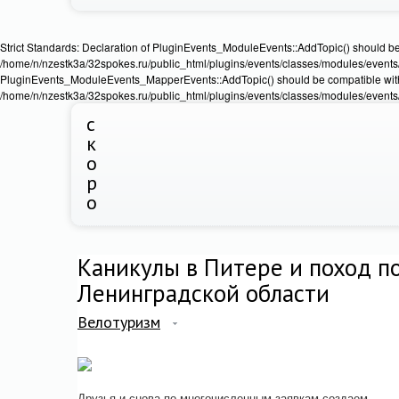
Strict Standards: Declaration of PluginEvents_ModuleEvents::AddTopic() should b
/home/n/nzestk3a/32spokes.ru/public_html/plugins/events/classes/modules/events/Ev
PluginEvents_ModuleEvents_MapperEvents::AddTopic() should be compatible wit
/home/n/nzestk3a/32spokes.ru/public_html/plugins/events/classes/modules/events
с
к
о
р
о
Каникулы в Питере и поход п
Ленинградской области
Велотуризм
Друзья и снова по многочисленным заявкам создаем