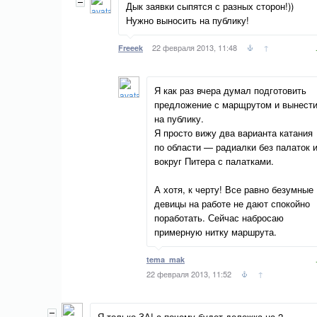
Дык заявки сыпятся с разных сторон!))
Нужно выносить на публику!
22 февраля 2013, 11:48
↑
Freeek
Я как раз вчера думал подготовить
предложение с марщрутом и вынест
на публику.
Я просто вижу два варианта катания
по области — радиалки без палаток 
вокруг Питера с палатками.
А хотя, к черту! Все равно безумные
девицы на работе не дают спокойно
поработать. Сейчас набросаю
примерную нитку маршрута.
tema_mak
22 февраля 2013, 11:52
↑
Я только ЗА! а почему будет дележка на 2