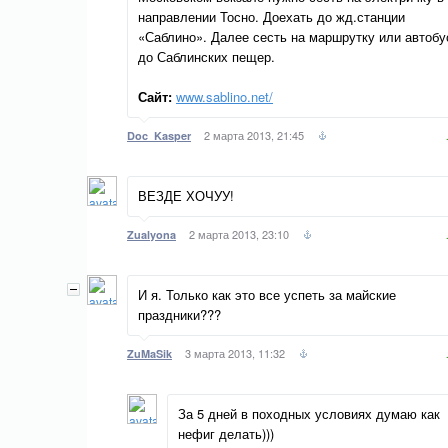
направлении Тосно. Доехать до жд.станции
«Саблино». Далее сесть на маршрутку или автобу
до Саблинских пещер.
Сайт:
www.sablino.net/
2 марта 2013, 21:45
Doc_Kasper
ВЕЗДЕ ХОЧУУ!
2 марта 2013, 23:10
Zualyona
И я. Только как это все успеть за майские
праздники???
3 марта 2013, 11:32
ZuMaSik
За 5 дней в походных условиях думаю как
нефиг делать)))