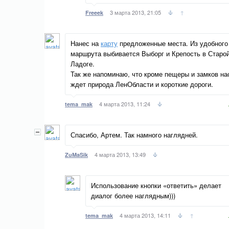
3 марта 2013, 21:05
↑
Freeek
Нанес на
карту
предложенные места. Из удобного
маршрута выбивается Выборг и Крепость в Старо
Ладоге.
Так же напоминаю, что кроме пещеры и замков на
ждет природа ЛенОбласти и короткие дороги.
4 марта 2013, 11:24
tema_mak
Спасибо, Артем. Так намного наглядней.
4 марта 2013, 13:49
ZuMaSik
Использование кнопки «ответить» делает
диалог более наглядным)))
4 марта 2013, 14:11
↑
tema_mak