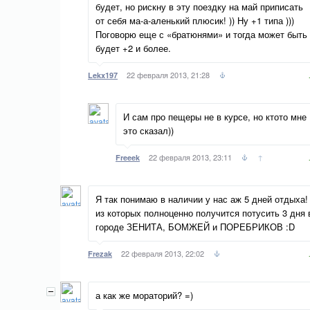
будет, но рискну в эту поездку на май приписать
от себя ма-а-аленький плюсик! )) Ну +1 типа )))
Поговорю еще с «братюнями» и тогда может быть
будет +2 и более.
22 февраля 2013, 21:28
Lekx197
И сам про пещеры не в курсе, но ктото мне
это сказал))
22 февраля 2013, 23:11
↑
Freeek
Я так понимаю в наличии у нас аж 5 дней отдыха!
из которых полноценно получится потусить 3 дня 
городе ЗЕНИТА, БОМЖЕЙ и ПОРЕБРИКОВ :D
22 февраля 2013, 22:02
Frezak
а как же мораторий? =)