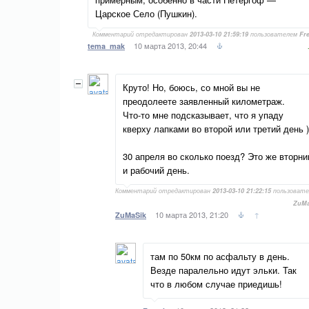
Царское Село (Пушкин).
Комментарий отредактирован
2013-03-10 21:59:19
пользователем
Fr
10 марта 2013, 20:44
tema_mak
Круто! Но, боюсь, со мной вы не
преодолеете заявленный километраж.
Что-то мне подсказывает, что я упаду
кверху лапками во второй или третий день )
30 апреля во сколько поезд? Это же вторни
и рабочий день.
Комментарий отредактирован
2013-03-10 21:22:15
пользовате
ZuMa
10 марта 2013, 21:20
↑
ZuMaSik
там по 50км по асфальту в день.
Везде паралельно идут эльки. Так
что в любом случае приедишь!