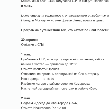
№5469 3800 4531 9448 Толубаева С.И. и скинуть копию че
в личку.
Есть еще куча вариантов с отправлением и прибытим в
Питер и Москву — но уже другие даты, время и цены.
Программа путешествия тех, кто катает по ЛенОбласти
30 апреля:
Отбытие в СПб
1 мая:
Прибытие в СПб, осмотр города всей компанией, заброс
вещей в хостел — примерно до 12:00
Осмотр крепости Орешек
Отправление братюнь электричкой из Спб в сторону
Ивангорода — в 18.30
Разбитие лагеря в районе селения Комаровка.
Расчетный загордный киллометраж в районе 40км.
2 мая
Подъем и доезд до Ивангорода (~5км)
Осмотр Ивангорода (до 12-13)