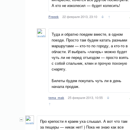
А кто не изколесил — будет колесить!
22 февраля 2013, 23:10
↑
Freeek
Туда и обратно поедем вместе, в одном
поезде. Просто там будем катать разными
маршрутами — кто-то по городу, а кто-то в
области. И выбрать «лагерь» можно будет
чуть ли не перед отъездом — просто взять
с собой спальник, клмн и прочую похоную
снарягу.
Билеты будем покупать чуть ли в день
начала продаж.
25 февраля 2013, 10:55
tema_mak
↑
Про крепости я краем уха слышал. А вот что там
за пещеры — никак нет! ) Пока не знаю как все