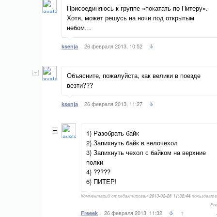
Присоединяюсь к группе «покатать по Питеру».
Хотя, может решусь на ночи под открытым
небом…
26 февраля 2013, 10:52
ksenja
Объясните, пожалуйста, как велики в поезде
везти???
26 февраля 2013, 11:27
ksenja
1) Разобрать байк
2) Запихнуть байк в велочехол
3) Запихнуть чехол с байком на верхние
полки
4) ?????
6) ПИТЕР!
Комментарий отредактирован
2013-02-26 11:32:44
пользовате
Fr
26 февраля 2013, 11:32
↑
Freeek