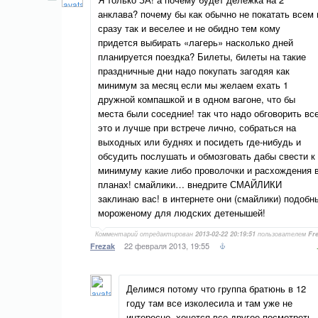
анклава? почему бы как обычно не покатать всем 
сразу так и веселее и не обидно тем кому
придется выбирать «лагерь» насколько дней
планируется поездка? Билеты, билеты на такие
праздничные дни надо покупать загодяя как
минимум за месяц если мы желаем ехать 1
дружной компашкой и в одном вагоне, что бы
места были соседние! так что надо обговорить вс
это и лучше при встрече лично, собраться на
выходных или буднях и посидеть где-нибудь и
обсудить послушать и обмозговать дабы свести к
минимуму какие либо проволочки и расхождения 
планах! смайлики… внедрите СМАЙЛИКИ
заклинаю вас! в интернете они (смайлики) подобн
мороженому для людских детенышей!
Комментарий отредактирован
2013-02-22 20:19:51
пользователем
Fr
22 февраля 2013, 19:55
Frezak
Делимся потому что группа братюнь в 12
году там все изколесила и там уже не
интересно, хочется все другое посмотреть.