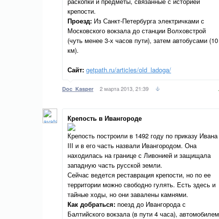
раскопки и предметы, связанные с историей
крепости.
Проезд:
Из Санкт-Петербурга электричками с
Московского вокзала до станции Волховстрой
(чуть менее 3-х часов пути), затем автобусами (10
км).
Сайт:
getpath.ru/articles/old_ladoga/
2 марта 2013, 21:39
Doc_Kasper
Крепость в Ивангороде
Крепость построили в 1492 году по приказу Ивана
III и в его часть назвали Ивангородом. Она
находилась на границе с Ливонией и защищала
западную часть русской земли.
Сейчас ведется реставрация крепости, но по ее
территории можно свободно гулять. Есть здесь и
тайные ходы, но они завалены камнями.
Как добраться:
поезд до Ивангорода с
Балтийского вокзала (в пути 4 часа), автомобилем