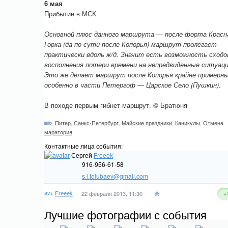
6 мая
Прибытие в МСК
Основной плюс данного маршрута — после форта Красн
Горка (да по сути после Копорья) маршрут пролегает
практически вдоль ж/д. Значит есть возможность сходо
восполнения потери времени на непредвиденные ситуаци
Это же делает маршрут после Копорья крайне примерн
особенно в части Петергоф — Царское Село (Пушкин).
В походе первым гибнет маршрут. © Братюня
Питер
,
Санкс-Петербург
,
Майские праздники
,
Каникулы
,
Отмена
маратория
Контактные лица события:
Сергей
Freeek
916-956-61-58
s.i.tolubaev@gmail.com
Freeek
22 февраля 2013, 11:30
+
Лучшие фотографии с события