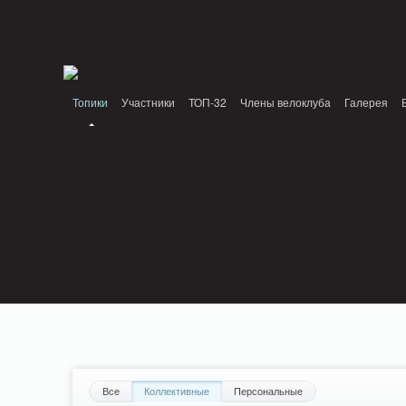
Notice: MemcachePool::get(): Server localhost (tcp 11211, udp 0) failed with: Conn
/home/n/nzestk3a/32spokes.ru/public_html/engine/lib/external/DklabCache/Zend/
PluginReview_ModuleReview::AddTopic() should be compatible with ModuleTopic:
/home/n/nzestk3a/32spokes.ru/public_html/plugins/review/classes/modules/review/
Топики
Участники
ТОП-32
Члены велоклуба
Галерея
Вопрос-ответ
Байки
События
Партнеры
Все
Коллективные
Персональные