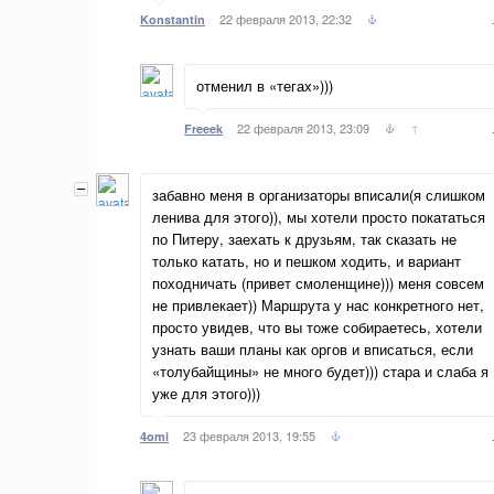
22 февраля 2013, 22:32
Konstantin
отменил в «тегах»)))
22 февраля 2013, 23:09
↑
Freeek
забавно меня в организаторы вписали(я слишком
ленива для этого)), мы хотели просто покататься
по Питеру, заехать к друзьям, так сказать не
только катать, но и пешком ходить, и вариант
походничать (привет смоленщине))) меня совсем
не привлекает)) Маршрута у нас конкретного нет,
просто увидев, что вы тоже собираетесь, хотели
узнать ваши планы как оргов и вписаться, если
«толубайщины» не много будет))) стара и слаба я
уже для этого)))
23 февраля 2013, 19:55
4omi