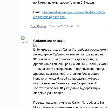
по Таллиннскому шоссе (в пути 2,5 часа).
Сайт:
obzormest.ru/leningradskaja-oblast/item/549-
ivangorodskaja-krepost
2 марта 2013, 21:41
Doc_Kasper
Саблинские пещеры
В 40 километрах от Санкт-Петербурга расположен
легендарное Саблино — местечко, где всего на
328 гектарах, располагаются два водопада,
древнейшие каньоны рек Саблинки и Тосны, скалы
— обнажения кембрийских и ордовикских пород,
древние курганы, место стоянки Александра
Невского перед битвой со шведами, хуторок
«Пустынка» — бывшая усадьба графа А. К.
Толстого и более 10 уже давно будоражащих
людские умы пещер.
Проезд:
на электричке из Санкт-Петербурга. На
Московском вокзале нужно сесть на электричку в