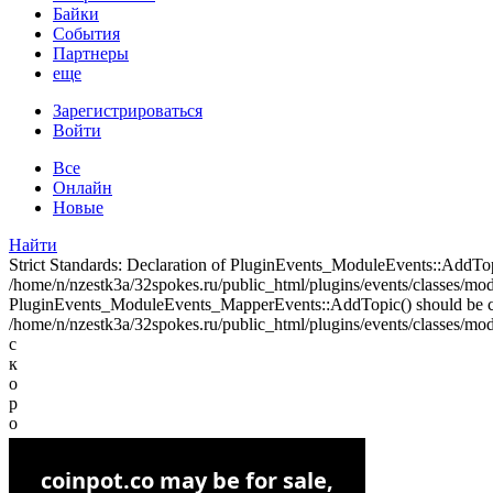
Байки
События
Партнеры
еще
Зарегистрироваться
Войти
Все
Онлайн
Новые
Найти
Strict Standards: Declaration of PluginEvents_ModuleEvents::AddT
/home/n/nzestk3a/32spokes.ru/public_html/plugins/events/classes/modul
PluginEvents_ModuleEvents_MapperEvents::AddTopic() should be 
/home/n/nzestk3a/32spokes.ru/public_html/plugins/events/classes/mod
с
к
о
р
о