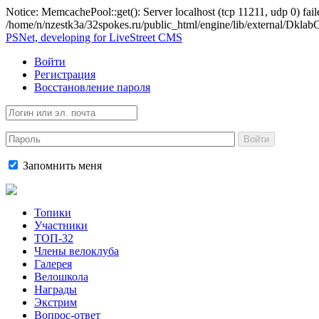
Notice: MemcachePool::get(): Server localhost (tcp 11211, udp 0) fail
/home/n/nzestk3a/32spokes.ru/public_html/engine/lib/external/Dkl
PSNet, developing for LiveStreet CMS
Войти
Регистрация
Восстановление пароля
Войти
Запомнить меня
Топики
Участники
ТОП-32
Члены велоклуба
Галерея
Велошкола
Награды
Экстрим
Вопрос-ответ