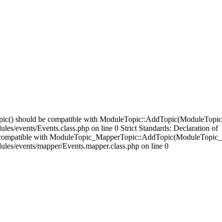
opic() should be compatible with ModuleTopic::AddTopic(ModuleTopic
es/events/Events.class.php on line 0 Strict Standards: Declaration of
compatible with ModuleTopic_MapperTopic::AddTopic(ModuleTopic_E
ules/events/mapper/Events.mapper.class.php on line 0