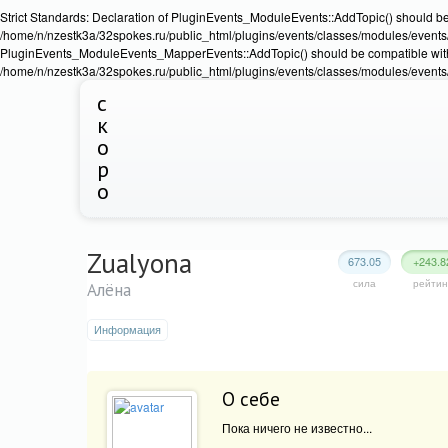
Strict Standards: Declaration of PluginEvents_ModuleEvents::AddTopic() should b
/home/n/nzestk3a/32spokes.ru/public_html/plugins/events/classes/modules/events/Ev
PluginEvents_ModuleEvents_MapperEvents::AddTopic() should be compatible wit
/home/n/nzestk3a/32spokes.ru/public_html/plugins/events/classes/modules/events
с
к
о
р
о
Zualyona
673.05
+243.8
сила
рейтин
Алёна
Информация
О себе
Пока ничего не известно...