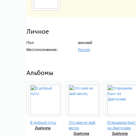
Личное
Пол:
женский
Местоположение:
Россия
Альбомы
В добрый путь!
Это вам не май
Открываем Кант
Zualyona
месяц
на Дмитровке
Zualyona
Zualyona