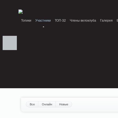
Notice: MemcachePool::get(): Server localhost (tcp 11211, udp 0) failed with: Conn
/home/n/nzestk3a/32spokes.ru/public_html/engine/lib/external/DklabCache/Zen
Топики
Участники
ТОП-32
Члены велоклуба
Галерея
Вопрос-ответ
Байки
События
Партнеры
Все
Онлайн
Новые