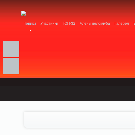
Notice: MemcachePool::get(): Server localhost (tcp 11211, udp 0) failed with: Conn
/home/n/nzestk3a/32spokes.ru/public_html/engine/lib/external/DklabCache/Zen
Топики
Участники
ТОП-32
Члены велоклуба
Галерея
Вопрос-ответ
Байки
События
Партнеры