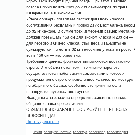
норму веса входит и ручная кладь. При этом в бизнес
классе можно возить груз до 203 сантиметров по трем
измерениям, а в эконом – 158
«Piece consept» позволяет пассажирам всех классов
обслуживания бесплатный провоз двух мест багажа весом
до 32 кг каждое. В сумме трех измерений размер места не
должен превышать 158 см для эконом класса и 203 см —
для первого и бизнес класса. Увы, веса и габариты не
суммируются. То есть в 32 кг велосипед уложить просто. 
вот в 158 см — малореально.
Требования данных форматов выполняются достаточно
строго. Это объясняется тем, что многие перелеты
осуществляются небольшими самолетами в которых
предусмотрено строго определенное количество мест для
негабаритного багажа. Особенно это критично если
планируется путешествие группой.
Исходя из этого, можно определить основные правила
общения с авиаперевозчиками:
ОБЯЗАТЕЛЬНО ЗАРАНЕЕ СОГЛАСУЙТЕ ПЕРЕВОЗКУ
ВЕЛОСИПЕДА!
Читать дальше →
Чехия
,
велопутешествие
,
велоклуб
,
велосипед
,
велосипедист
,