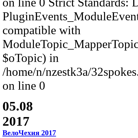
on line 0 Strict Standards: 
PluginEvents_ModuleEvent
compatible with
ModuleTopic_MapperTopic
$oTopic) in
/home/n/nzestk3a/32spokes.
on line 0
05.08
2017
ВелоЧехия 2017