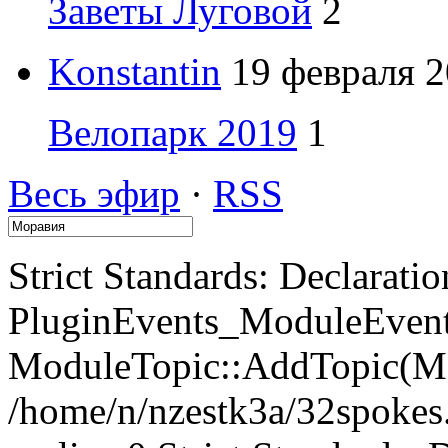
Заветы Луговой
2
Konstantin
19 февраля 2
Велопарк 2019
1
Весь эфир
·
RSS
Strict Standards: Declaratio
PluginEvents_ModuleEvents
ModuleTopic::AddTopic(Mo
/home/n/nzestk3a/32spokes.