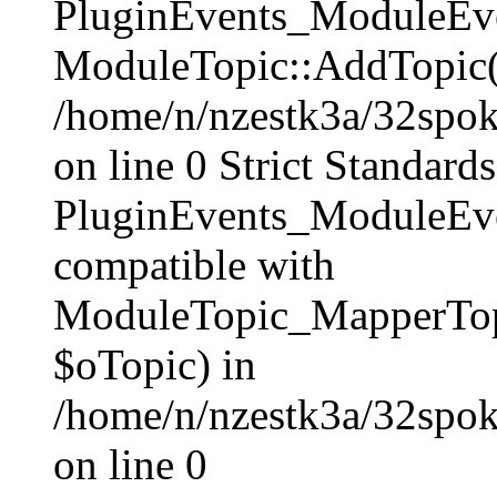
PluginEvents_ModuleEven
ModuleTopic::AddTopic(
/home/n/nzestk3a/32spoke
on line 0 Strict Standards
PluginEvents_ModuleEve
compatible with
ModuleTopic_MapperTop
$oTopic) in
/home/n/nzestk3a/32spok
on line 0