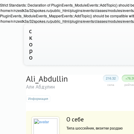
Strict Standards: Declaration of PluginEvents_ModuleEvents::AddTopic() should b
/home/n/nzestk3a/32spokes.ru/public_html/plugins/events/classes/modules/events/Ev
PluginEvents_ModuleEvents_MapperEvents::AddTopic() should be compatible wit
/home/n/nzestk3a/32spokes.ru/public_html/plugins/events/classes/modules/events
с
к
о
р
о
Ali_Abdullin
216.32
+76.3
сила
рейти
Али Абдулин
Информация
О себе
Типа шоссейник, визитки раздаю