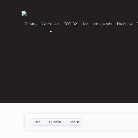
Notice: MemcachePool::get(): Server localhost (tcp 11211, udp 0) failed with: Conn
/home/n/nzestk3a/32spokes.ru/public_html/engine/lib/external/DklabCache/Zen
Топики
Участники
ТОП-32
Члены велоклуба
Галерея
Вопрос-ответ
Байки
События
Партнеры
Все
Онлайн
Новые