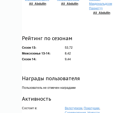
Ali_Abdullin
Ali_Abdullin
Макдональдсом
Пахнет)))
Ali_Abdullin
Рейтинг по сезонам
Сезон 13:
53,72
Межсезонье 13-14:
8,42
Сезон 14:
9,44
Награды пользователя
Пользователь не отмечен наградами
Активность
Состоит в:
Велотуризм
,
Покатушки
,
Соревнования
,
Новости