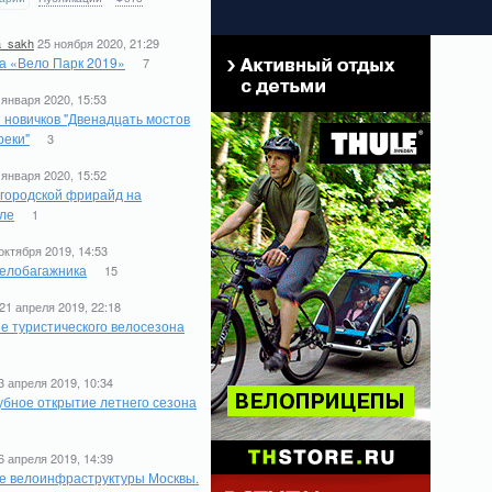
a_sakh
25 ноября 2020, 21:29
а «Вело Парк 2019»
7
 января 2020, 15:53
 новичков "Двенадцать мостов
реки"
3
 января 2020, 15:52
 городской фрирайд на
ле
1
октября 2019, 14:53
елобагажника
15
21 апреля 2019, 22:18
е туристического велосезона
1
3 апреля 2019, 10:34
бное открытие летнего сезона
6 апреля 2019, 14:39
е велоинфраструктуры Москвы.