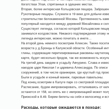
богатствах Улая, спрятанных в здешних местах.
Вторая, более интересная Кольцовская пещера. Заброше
Рукотворные пещеры. Служили в 19 веке для добычи извес
строительстве белокаменной Москвы. Протяженность каме
популярный находится между деревней Михайловка и село
Существует легенда, согласно которой Кольцовские пеще
занимался колдовством. Никакого подтверждения этому не
легенда интересная, можно почитать в инете…
На второй день немного посмотрим Алексин. Также посет
возраста у д.Бронцы в Калужской области. Особенный ин
глины, содержащие пиритизированные раковины наутилоид
карте, будет несколько бродов, так же возможность искуп
На третий день заедем в усадьбу Авчурино. Слава и изве
наездов царя Николая I и царевича Александра. По описи
сооружений, в том числе оранжереи, где круглый год про
Были в усадьбе и конный манеж, парковые павильоны.
Под конец осмотрим в Калуге парк со смотровой площадк
Расписание, будем импровизировать, отталкиваясь от кил
останется от 158, но опять же с импровизацией может пол
Приокской в 8.49. Берем билеты на себя и велосипед и в
Расходы, которые ожидаются в походе: