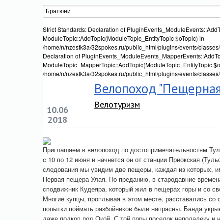
Strict Standards: Declaration of PluginEvents_ModuleEvents::AddT
ModuleTopic::AddTopic(ModuleTopic_EntityTopic $oTopic) in
/home/n/nzestk3a/32spokes.ru/public_html/plugins/events/classes/
Declaration of PluginEvents_ModuleEvents_MapperEvents::AddTop
ModuleTopic_MapperTopic::AddTopic(ModuleTopic_EntityTopic $oT
/home/n/nzestk3a/32spokes.ru/public_html/plugins/events/classes
Велопоход "Пещерная
Велотуризм
10.06
2018
Приглашаем в велопоход по достопримечательностям Туль
с 10 по 12 июня и начнется он от станции Приокская (Туль
следования мы увидим две пещеры, каждая из которых, и
Первая пещера Улая. По преданию, в стародавние времена
сподвижник Кудеяра, который жил в пещерах горы и со св
Многие купцы, проплывая в этом месте, расставались со 
попытки поймать разбойников были напрасны. Банда укр
даже подкоп под Окой. С той поры поселок неподалеку и 