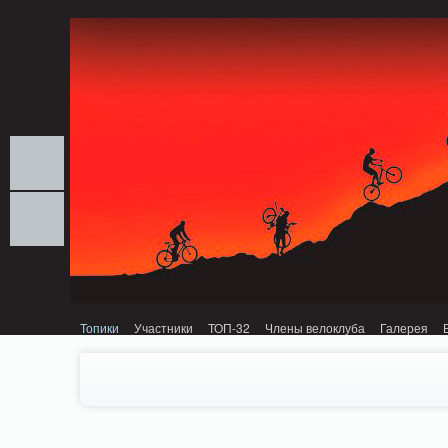
Notice: MemcachePool::get(): Server localhost (tcp 11211, udp 0) failed with: C
Топики
Участники
ТОП-32
Члены велоклуба
Галерея