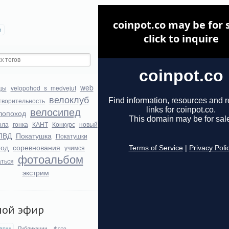
и
web
цы
velopohod_s_medvejut
велоклуб
творительность
велосипед
лопоход
ола
гонка
КАНТ
Конкурс
новый
ПВД
Покатушка
Покатушки
ход
соревнования
учимся
фотоальбом
аться
экстрим
мой эфир
арии
Публикации
Фото