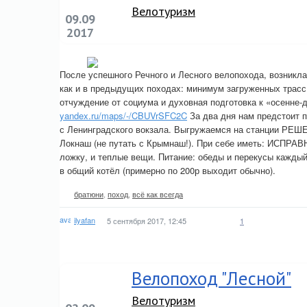
Велотуризм
09.09
2017
После успешного Речного и Лесного велопохода, возникл
как и в предыдущих походах: минимум загруженных трасс
отчуждение от социума и духовная подготовка к «осенне
yandex.ru/maps/-/CBUVrSFC2C
За два дня нам предстоит п
с Ленинградского вокзала. Выгружаемся на станции РЕШ
Локнаш (не путать с Крымнаш!). При себе иметь: ИСПРАВН
ложку, и теплые вещи. Питание: обеды и перекусы каждый
в общий котёл (примерно по 200р выходит обычно).
братюни
,
поход
,
всё как всегда
ilyafan
5 сентября 2017, 12:45
1
Велопоход "Лесной"
Велотуризм