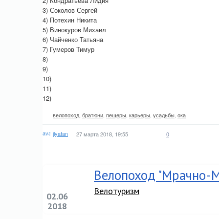
2) Кондратьева Лидия
3) Соколов Сергей
4) Потехин Никита
5) Винокуров Михаил
6) Чайченко Татьяна
7) Гумеров Тимур
8)
9)
10)
11)
12)
велопоход
,
братюни
,
пещеры
,
карьеры
,
усадьбы
,
ока
ilyafan
27 марта 2018, 19:55
0
Велопоход "Мрачно-
Велотуризм
02.06
2018