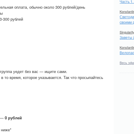
Часть 1
ельная оплата, обычно около 300 рублей/день
Konstanti
ры
Светоди
0-300 рублей
своими 
Singularit
Заветы 
Konstanti
Велопар
Весь эф
 группа уедет без вас — ищите сами.
 в то время, которое указывается. Так что просыпайтесь
—
0 рублей
 ниже*