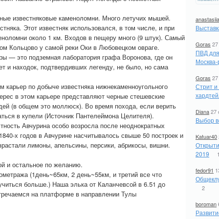
нные известняковые каменоломни. Много летучих мышей.
anastasii
тняка. Этот известняк использовался, в том числе, и при
Выставк
ноломни около 1 км. Входов в пещеру много (9 штук). Самый
Goras
27
м Кольцово у самой реки Оки в Любовецком овраге.
ПВД для
ры — это подземная лаборатория графа Воронова, где он
Москва-
т и находок, подтвердивших легенду, не было, но сама
Goras
27
им карьер по добыче известняка нижнекаменноугольного
Стрит и
хардтей
терес в этом карьере представляют черные стешевские
ей (в общем это моллюск). Во время похода, если верить
Diana
27 
аться в купели (Источник Пантелеймона Целителя).
Выбор в
стность Авчурина особо возросла после неоднократных
 1840-х годов в Авчурине насчитывалось свыше 50 построек и
Katuar40
израстали лимоны, апельсины, персики, абрикосы, вишни.
Открыти
2019
ой и остальное по желанию.
fedor91
1
ометража (1день~65км, 2 день~55км, и третий все что
Общеклу
учиться больше.) Наша элька от Каланчевсой в 6.51 до
2
стречаемся на платформе в направлении Тулы
boroman
Развити