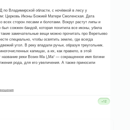
 по Владимирской области, с ночёвкой в лесу у
ии: Церковь Иконы Божией Матери Смоленская. Дата
о всех сторон лесами и болотами. Вокруг растут липы и
м был сожжен бандой, которая похитила все иконы, убила
т такие замечательные вещи можно прочитать про Веретьево
есте специально, чтобы освятить землю, где всегда
вежий угол. В реку впадали ручьи, образуя треугольник.
ногочисленных капищах, а их, как правило, в этой
 название реки Возих-Ма („Ма“ — сокращенное имя богини
лжения рода, для его увеличения. А также приносили
иношения
+12