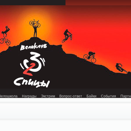
onnection refused (111) in /home/n/nzestk3a/32spokes.ru/public_html/engine/lib/
Велошкола
Награды
Экстрим
Вопрос-ответ
Байки
События
Парт