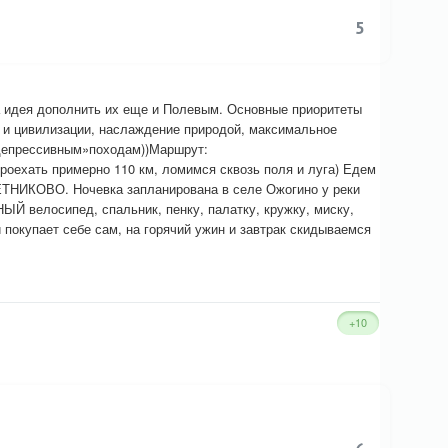
5
а идея дополнить их еще и Полевым. Основные приоритеты
 и цивилизации, наслаждение природой, максимальное
-депрессивным»походам))Маршрут:
роехать примерно 110 км, ломимся сквозь поля и луга) Едем
ЕТНИКОВО. Ночевка запланирована в селе Ожогино у реки
ЫЙ велосипед, спальник, пенку, палатку, кружку, миску,
 покупает себе сам, на горячий ужин и завтрак скидываемся
+10