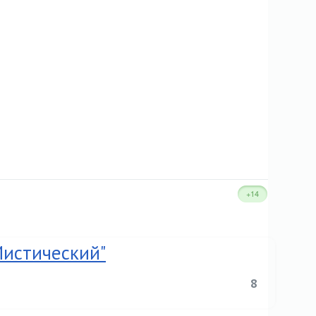
+14
Мистический"
8