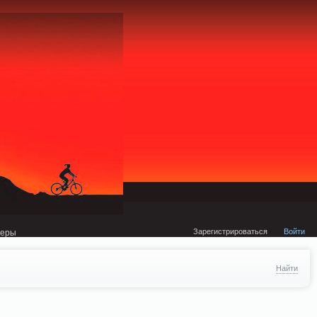
external/DklabCache/Zend/Cache/Backend/Memcached.php on line 134
Зарегистрироваться
Войти
неры
Найти