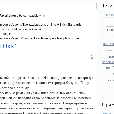
Теги
Все тег
opic() should be compatible with
modules/events/Events.class.php on line 0 Strict Standards:
ic() should be compatible with
opic) in
/modules/events/mapper/Events.mapper.class.php on line 0
 Ока"
32 Спи
благо
ве
2
велошк
год
по
ской и Калужской области.Наш поход рассчитан на три дня
кат
ское нап.) и закончится красивым городом Калугой. По пути
меет свою легенду.
 у изгиба реки Оки хозяйничал разбойник атаман Улай,
оей шайкой наводил страх и панику на окрестных жителей.
своим товаром, а некоторые и с жизнью. Неоднократные
Пря
ывалась в заранее вырытых секретных пещерах. Существовал
носит название Страхово. Ходят легенды о несметных
Коммент