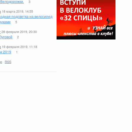
. Велодорожки.
3
n
18 марта 2019, 14:55
одная подсветка на велосипед
руками
5
y
28 февраля 2019, 20:30
Луговой
2
n
19 февраля 2019, 11:18
к 2019
1
ир
·
RSS