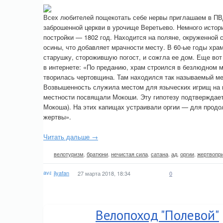
Всех любителей пощекотать себе нервы приглашаем в ПВД
заброшенной церкви в урочище Веретьево. Немного истор
постройки — 1802 год. Находится на поляне, окруженной с
осины, что добавляет мрачности месту. В 60-ые годы хра
старушку, сторожившую погост, и сожгла ее дом. Еще во
в интернете: «По преданию, храм строился в безлюдном м
творилась чертовщина. Там находился так называемый мед
Возвышенность служила местом для языческих игрищ на м
местности посвящали Мокоши. Эту гипотезу подтверждает
Мокоша). На этих капищах устраивали оргии — для продо
жертвы».
Читать дальше →
велотуризм
,
братюни
,
нечистая сила
,
сатана
,
ад
,
оргии
,
жертвопр
ilyafan
27 марта 2018, 18:34
0
Велопоход "Полевой"