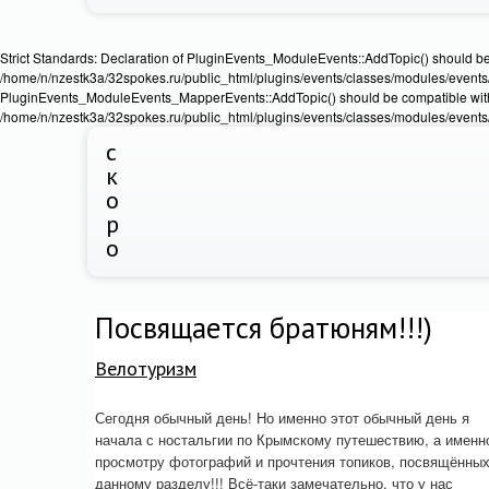
Strict Standards: Declaration of PluginEvents_ModuleEvents::AddTopic() should b
/home/n/nzestk3a/32spokes.ru/public_html/plugins/events/classes/modules/events/Ev
PluginEvents_ModuleEvents_MapperEvents::AddTopic() should be compatible wit
/home/n/nzestk3a/32spokes.ru/public_html/plugins/events/classes/modules/events
с
к
о
р
о
Посвящается братюням!!!)
Велотуризм
Сегодня обычный день! Но именно этот обычный день я
начала с ностальгии по Крымскому путешествию, а именн
просмотру фотографий и прочтения топиков, посвящённы
данному разделу!!! Всё-таки замечательно, что у нас