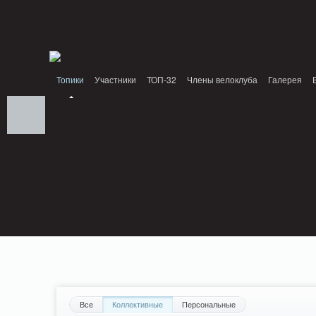
Notice: MemcachePool::get(): Server localhost (tcp 11211, udp 0) failed with: Conn
/home/n/nzestk3a/32spokes.ru/public_html/engine/lib/external/DklabCache/Zend/
PluginReview_ModuleReview::AddTopic() should be compatible with ModuleTopic:
/home/n/nzestk3a/32spokes.ru/public_html/plugins/review/classes/modules/review/
Топики
Участники
ТОП-32
Члены велоклуба
Галерея
Вопрос-ответ
Байки
События
Партнеры
Все
Коллективные
Персональные