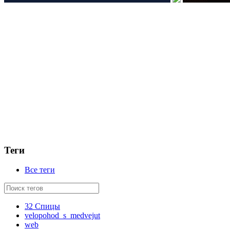
Теги
Все теги
32 Спицы
velopohod_s_medvejut
web