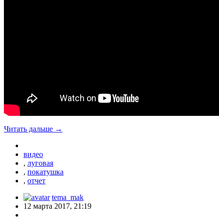
Читать дальше →
видео
,
луговая
,
покатушка
,
отчет
tema_mak
12 марта 2017, 21:19