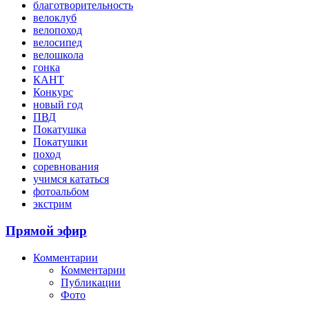
благотворительность
велоклуб
велопоход
велосипед
велошкола
гонка
КАНТ
Конкурс
новый год
ПВД
Покатушка
Покатушки
поход
соревнования
учимся кататься
фотоальбом
экстрим
Прямой эфир
Комментарии
Комментарии
Публикации
Фото