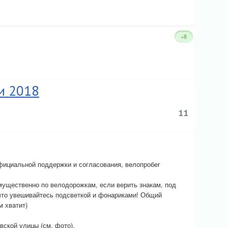
+8
и 2018
11
официальной поддержки и согласования, велопробег
ущественно по велодорожкам, если верить знакам, под
к что увешивайтесь подсветкой и фонариками! Общий
м хватит)
ской улицы (см. фото).