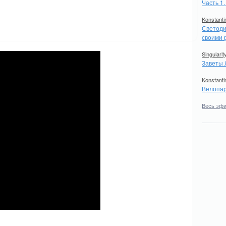
Часть 1
Konstanti
Светоди
своими 
Singularit
Заветы 
Konstanti
Велопар
Весь эф