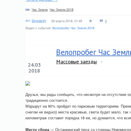
Час Земли
,
Час Земли 2018
Singularity
26 марта 2018, 01:49
0
Видео с события:
Велопробег Час Земли 2018
Велопробег Час Земл
Массовые заезды
24.03
2018
Друзья, мы рады сообщить, что несмотря на отсутствие 
традиционно состоится.
Маршрут на 90% пройдет по парковым территориям. Преим
снегом не видно)) места красивые, света будет мало, та
километраж составит порядка 18 км, но думается, что все
Место сбора
— Останкинский пруд со стороны Новомосков