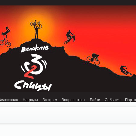
onnection refused (111) in /home/n/nzestk3a/32spokes.ru/public_html/engine/lib/
Велошкола
Награды
Экстрим
Вопрос-ответ
Байки
События
Парт