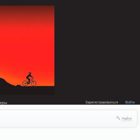
external/DklabCache/Zend/Cache/Backend/Memcached.php on line 134
Зарегистрироваться
Войти
неры
Найти