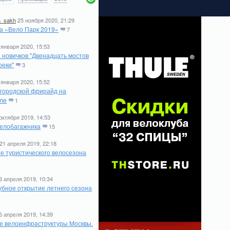
a_sakh
25 ноября 2020, 21:29
а «Вело Парк 2019»
7
 января 2020, 15:53
 новичков "Двенадцать мостов
реки"
3
 января 2020, 15:52
 городской фрирайд на
ле
1
октября 2019, 14:53
елобагажника
15
21 апреля 2019, 22:18
е туристического велосезона
1
3 апреля 2019, 10:34
бное открытие летнего сезона
6 апреля 2019, 14:39
е велоинфраструктуры Москвы.