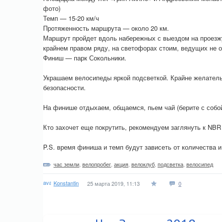
фото)
Темп — 15-20 км/ч
Протяженность маршрута — около 20 км.
Маршрут пройдет вдоль набережных с выездом на проезж
крайнем правом ряду, на светофорах стоим, ведущих не о
Финиш — парк Сокольники.
Украшаем велосипеды яркой подсветкой. Крайне желател
безопасности.
На финише отдыхаем, общаемся, пьем чай (берите с собой
Кто захочет еще покрутить, рекомендуем заглянуть к NBR
P.S. время финиша и темп будут зависеть от количества и
час земли
,
велопробег
,
акция
,
велоклуб
,
подсветка
,
велосипед
Konstantin
25 марта 2019, 11:13
0