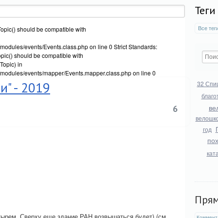
Теги
Все тег
opic() should be compatible with
modules/events/Events.class.php on line 0 Strict Standards:
ic() should be compatible with
opic) in
/modules/events/mapper/Events.mapper.class.php on line 0
и" - 2019
32 Спи
благо
ве
6
велошк
год
по
кат
Пря
рем. Сверху еще здание РАН возвышаться будет) (см.
Коммент