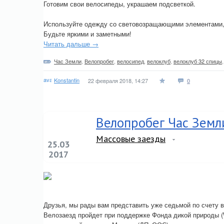
Готовим свои велосипеды, украшаем подсветкой.
Используйте одежду со световозращающими элементами, 
Будьте яркими и заметными!
Читать дальше →
Час Земли
,
Велопробег
,
велосипед
,
велоклуб
,
велоклуб 32 спицы
Konstantin
22 февраля 2018, 14:27
0
Велопробег Час Земл
Массовые заезды
25.03
2017
Друзья, мы рады вам представить уже седьмой по счету 
Велозаезд пройдет при поддержке Фонда дикой природы 