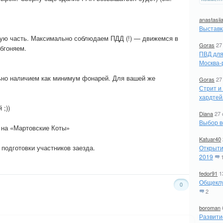
anastasii
Выставк
ую часть. Максимально соблюдаем ПДД (!) — движемся в
Goras
27
бгоняем.
ПВД для
Москва-
ьно наличием как минимум фонарей. Для вашей же
Goras
27
Стрит и
хардтей
 ;))
Diana
27 
Выбор в
 на «Мартовские Коты»
Katuar40
 подготовки участников заезда.
Открыти
2019
fedor91
1
Общеклу
0
2
boroman
Развити