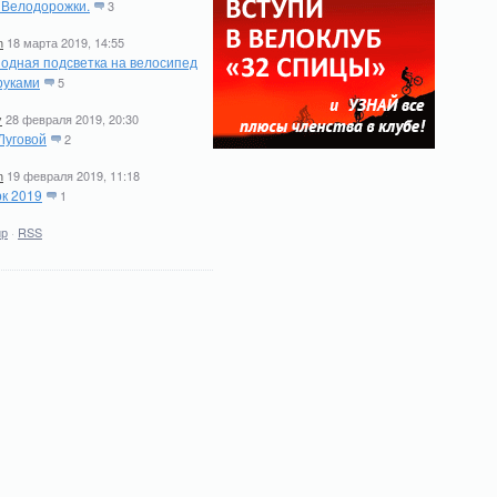
. Велодорожки.
3
n
18 марта 2019, 14:55
одная подсветка на велосипед
руками
5
y
28 февраля 2019, 20:30
Луговой
2
n
19 февраля 2019, 11:18
к 2019
1
ир
·
RSS