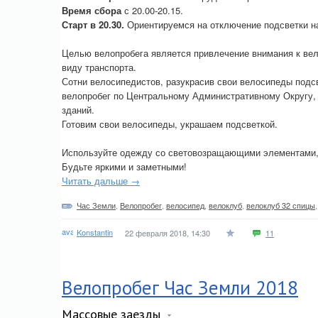
Время сбора
с 20.00-20.15.
Старт в 20.30.
Ориентируемся на отключение подсветки н
Целью велопробега является привлечение внимания к вел
виду транспорта.
Сотни велосипедистов, разукрасив свои велосипеды под
велопробег по Центральному Административному Округу, 
зданий.
Готовим свои велосипеды, украшаем подсветкой.
Используйте одежду со световозращающими элементами, 
Будьте яркими и заметными!
Читать дальше →
Час Земли
,
Велопробег
,
велосипед
,
велоклуб
,
велоклуб 32 спицы
Konstantin
22 февраля 2018, 14:30
11
Велопробег Час Земли 2018
Массовые заезды