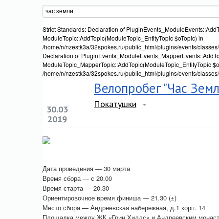
Strict Standards: Declaration of PluginEvents_ModuleEvents::AddT
ModuleTopic::AddTopic(ModuleTopic_EntityTopic $oTopic) in
/home/n/nzestk3a/32spokes.ru/public_html/plugins/events/classes/
Declaration of PluginEvents_ModuleEvents_MapperEvents::AddTop
ModuleTopic_MapperTopic::AddTopic(ModuleTopic_EntityTopic $oT
/home/n/nzestk3a/32spokes.ru/public_html/plugins/events/classes
Велопробег "Час Земл
Покатушки
30.03
2019
Дата проведения — 30 марта
Время сбора — с 20.00
Время старта — 20.30
Ориентировочное время финиша — 21.30 (±)
Место сбора — Андреевская набережная, д.1 корп. 14
Площадка между ЖК «Грин Хиллс» и Андреевским монасты