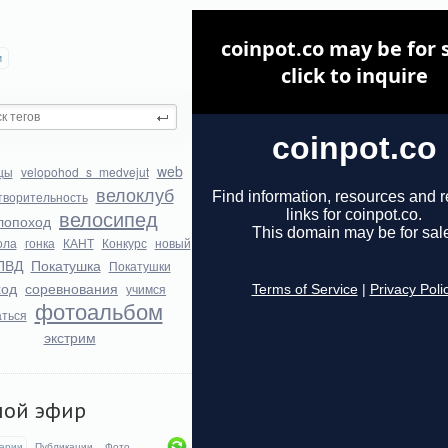
и
web
цы
velopohod_s_medvejut
велоклуб
творительность
велосипед
лопоход
ола
гонка
КАНТ
Конкурс
новый
ПВД
Покатушка
Покатушки
ход
соревнования
учимся
фотоальбом
аться
экстрим
мой эфир
арии
Публикации
Фото