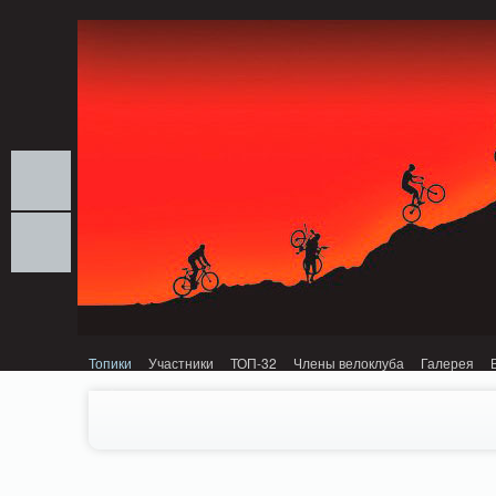
Notice: MemcachePool::get(): Server localhost (tcp 11211, udp 0) failed with: C
Топики
Участники
ТОП-32
Члены велоклуба
Галерея