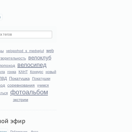
и
web
цы
velopohod_s_medvejut
велоклуб
творительность
велосипед
лопоход
ола
гонка
КАНТ
Конкурс
новый
ПВД
Покатушка
Покатушки
ход
соревнования
учимся
фотоальбом
аться
экстрим
мой эфир
арии
Публикации
Фото