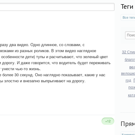
Теги
Все тег
сразу два видео. Одно длинное, со словами, с
резками из разных роликов. В этом видео наглядное
32 Спи
 особенности дети) тупы и расчитывают, что зеленый цвет
благо
 дорогу. И даже говорится, что водитель будет переживать
ве
т унести чью-то жизнь.
велошк
е более 30 секунд. Оно наглядно показывает, какие у нас
год
ы злостно и внезапно выпрыгивают на дорогу.
по
кат
+12
Пря
Коммент