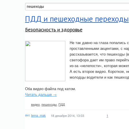
ПДД и пешеходные переходы
Безопасность и здоровье
Не так давно на глаза попались 
проставленными акцентами, с на
рассказывается, что пешеходы (в
светофора дает им право перейти
из-за «нелепости», которая може
А есть второе видео. Короткое, н
молодцы водители и как пешеход
Оба видео файла под катом.
Читать дальше →
видео
,
пешеходы
,
ПДД
tema_mak
18 декабря 2014, 13:03
1