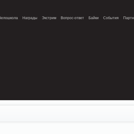
onnection refused (111) in /home/n/nzestk3a/32spokes.ru/public_html/engine/lib/
Велошкола
Награды
Экстрим
Вопрос-ответ
Байки
События
Парт