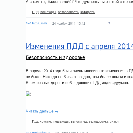
А с кем ты, %username%? Что думаешь ты о такой законо
ПДД
,
пешеходы
,
безопасность
,
катафоты
tema_mak
24 ноября 2014, 13:42
7
Изменения ПДД с апреля 2014
Безопасность и здоровье
В апреле 2014 года были очень массивные изменения в ПД
не было. Никогда не бывает поздно, тем более помни и з
Всем ровных дорог и соблюдающих ПДД индивидуумов.
Читать дальше →
Пдд
,
хрустик
,
пешеходы
,
велосипед
,
велодорожка
,
знаки
gratefulrasta
13 ноября 2014, 19:35
3