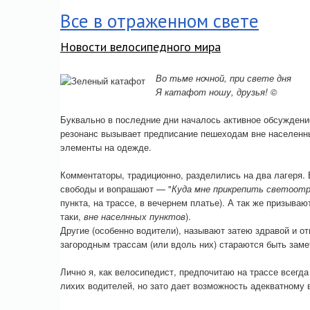
Все в отраженном свете
Новости велосипедного мира
Во тьме ночной, при свете дня
Я катафот ношу, друзья! ©
Буквально в последние дни началось активное обсуждени
резонанс вызывает предписание пешеходам вне населенн
элементы на одежде.
Комментаторы, традиционно, разделились на два лагеря. 
свободы и вопрашают — "
Куда мне прикрепить светоотр
пункта, на трассе, в вечернем платье). А так же призыва
таки,
вне населнных пунктов
).
Другие (особенно водители), называют затею здравой и от
загородным трассам (или вдоль них) стараются быть зам
Лично я, как велосипедист, предпочитаю на трассе всегда
лихих водителей, но зато дает возможность адекватному 