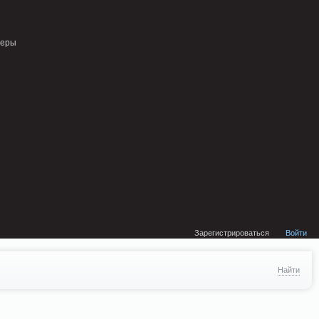
external/DklabCache/Zend/Cache/Backend/Memcached.php on line 134
неры
Зарегистрироваться
Войти
Найти