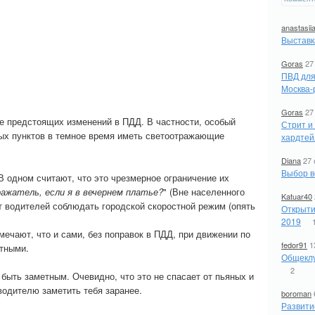
anastasii
Выставк
Goras
27
ПВД для
Москва-
Goras
27
е предстоящих изменений в ПДД. В частности, особый
Стрит и
ых пунктов в темное время иметь светоотражающие
хардтей
Diana
27 
Выбор в
В одном считают, что это чрезмерное ограничение их
ажатель, если я в вечернем платье?
" (Вне населенного
Katuar40
ют водителей соблюдать городской скоростной режим (опять
Открыти
2019
мечают, что и сами, без поправок в ПДД, при движении по
fedor91
1
етными.
Общеклу
2
 быть заметным. Очевидно, что это не спасает от пьяных и
водителю заметить тебя заранее.
boroman
Развити