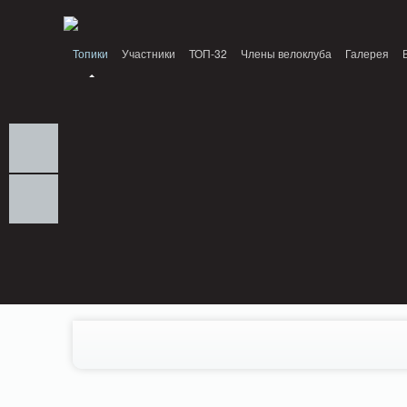
Notice: MemcachePool::get(): Server localhost (tcp 11211, udp 0) failed with: C
Топики
Участники
ТОП-32
Члены велоклуба
Галерея