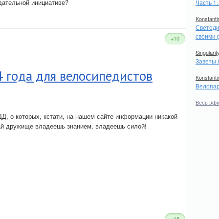
дательной инициативе?
Часть 1
Konstanti
Светоди
своими 
+10
Singularit
Заветы 
 года для велосипедистов
Konstanti
Велопар
Весь эф
Д, о которых, кстати, на нашем сайте информации никакой
най дружище владеешь знанием, владеешь силой!
+15