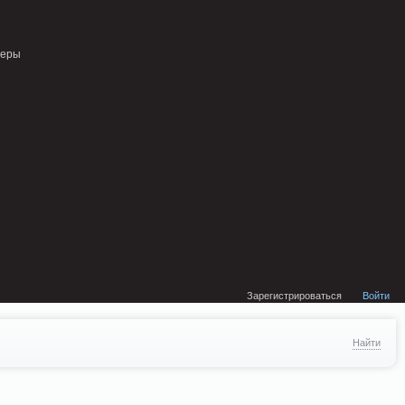
external/DklabCache/Zend/Cache/Backend/Memcached.php on line 134
неры
Зарегистрироваться
Войти
Найти