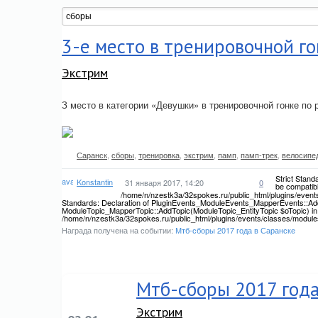
3-е место в тренировочной го
Экстрим
З место в категории «Девушки» в тренировочной гонке по 
Саранск
,
сборы
,
тренировка
,
экстрим
,
памп
,
памп-трек
,
велосипе
Strict Stan
Konstantin
31 января 2017, 14:20
0
be compatib
/home/n/nzestk3a/32spokes.ru/public_html/plugins/events
Standards: Declaration of PluginEvents_ModuleEvents_MapperEvents::Add
ModuleTopic_MapperTopic::AddTopic(ModuleTopic_EntityTopic $oTopic) in
/home/n/nzestk3a/32spokes.ru/public_html/plugins/events/classes/module
Награда получена на событии:
Мтб-сборы 2017 года в Саранске
Мтб-сборы 2017 года
Экстрим