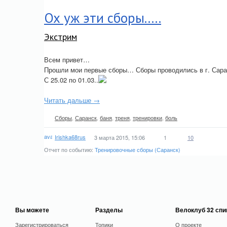
Ох уж эти сборы.....
Экстрим
Всем привет…
Прошли мои первые сборы… Сборы проводились в г. Сара
С 25.02 по 01.03..
Читать дальше →
Сборы
,
Саранск
,
баня
,
треня
,
тренировки
,
боль
Irishka68rus
3 марта 2015, 15:06
1
10
Отчет по событию:
Тренировочные сборы (Саранск)
Вы можете
Разделы
Велоклуб 32 сп
Зарегистрироваться
Топики
О проекте