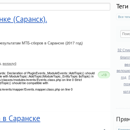
Теги
нке (Саранск).
Все тег
результатам МТБ-сборов в Саранске (2017 год)
32 Спи
благо
д
,
велоклуб
ве
велошк
dards: Declaration of PluginEvents_ModuleEvents::AddTopic() should
+13
le with ModuleTopic::AddTopic(ModuleTopic_EntityTopic $oTopic) in
год
/classes/modules/events/Events.class.php on line 0 Strict
Topic() should be compatible with
по
s/events/mapper/Events.mapper.class.php on line 0
кат
 в Саранске
Пря
Коммен