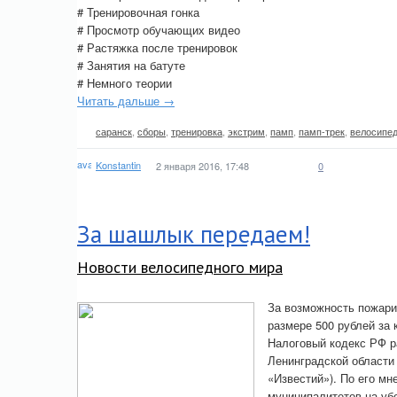
# Тренировочная гонка
# Просмотр обучающих видео
# Растяжка после тренировок
# Занятия на батуте
# Немного теории
Читать дальше →
саранск
,
сборы
,
тренировка
,
экстрим
,
памп
,
памп-трек
,
велосипе
Konstantin
2 января 2016, 17:48
0
За шашлык передаем!
Новости велосипедного мира
За возможность пожари
размере 500 рублей за 
Налоговый кодекс РФ р
Ленинградской области
«Известий»). По его м
муниципалитетов на убо