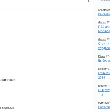
1
anastasii
Выставк
Goras
27
ПВД для
Москва-
Goras
27
Стрит и
хардтей
Diana
27 
Выбор в
Katuar40
Открыти
2019
на финише»
fedor91
1
Общеклу
2
boroman
Развити
д
,
велоклуб