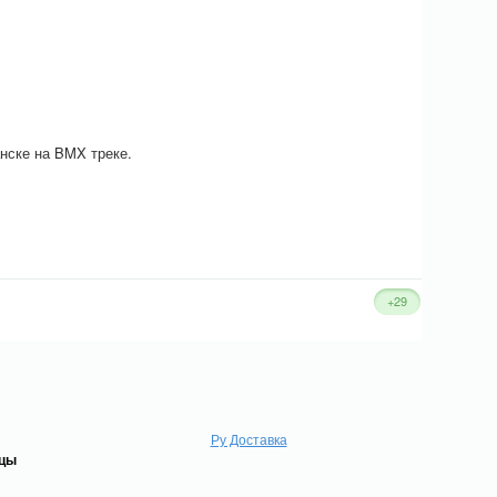
нске на BMX треке.
+29
Ру Доставка
ицы