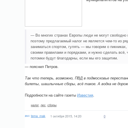
— Во многих странах Европы люди не могут свободно 
поэтому предлагаемый налог не является чем-то из р
заниматься спортом, гулять — мы говорим о пикниках,
своими правилами и порядками, и нужно сделать всё, 
потомки будут благодарны, если мы его защитим.
— пояснил Петров.
Так что теперь, возможно, ПВД в подмосковье перест
билеты, шашлычные сборы, всё такое. А водка не доро
Подробности на сайте газеты
Известия
.
налог
,
лес
,
сборы
tema_mak
1 октября 2015, 14:20
0