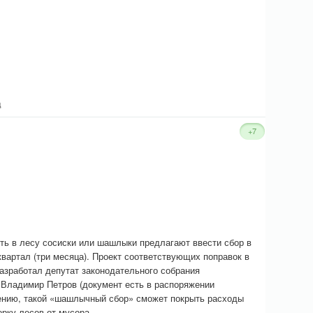
д
+7
ть в лесу сосиски или шашлыки предлагают ввести сбор в
квартал (три месяца). Проект соответствующих поправок в
азработал депутат законодательного собрания
 Владимир Петров (документ есть в распоряжении
нению, такой «шашлычный сбор» сможет покрыть расходы
рку лесов от мусора.