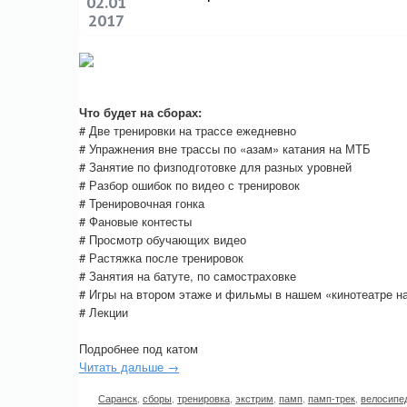
02.01
2017
Что будет на сборах:
# Две тренировки на трассе ежедневно
# Упражнения вне трассы по «азам» катания на МТБ
# Занятие по физподготовке для разных уровней
# Разбор ошибок по видео с тренировок
# Тренировочная гонка
# Фановые контесты
# Просмотр обучающих видео
# Растяжка после тренировок
# Занятия на батуте, по самостраховке
# Игры на втором этаже и фильмы в нашем «кинотеатре 
# Лекции
Подробнее под катом
Читать дальше →
Саранск
,
сборы
,
тренировка
,
экстрим
,
памп
,
памп-трек
,
велосипе