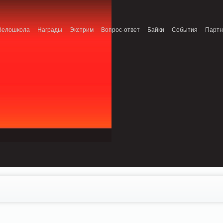
onnection refused (111) in /home/n/nzestk3a/32spokes.ru/public_html/engine/lib/
Велошкола
Награды
Экстрим
Вопрос-ответ
Байки
События
Парт