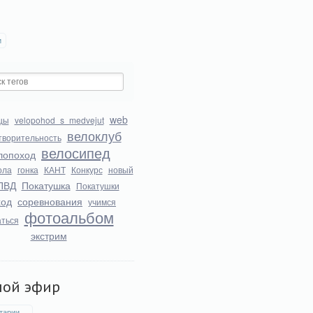
и
web
цы
velopohod_s_medvejut
велоклуб
творительность
велосипед
лопоход
ола
гонка
КАНТ
Конкурс
новый
ПВД
Покатушка
Покатушки
ход
соревнования
учимся
фотоальбом
аться
экстрим
мой эфир
тарии