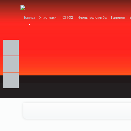
Notice: MemcachePool::get(): Server localhost (tcp 11211, udp 0) failed with: C
Топики
Участники
ТОП-32
Члены велоклуба
Галерея