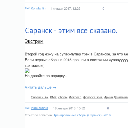
Konstantin
1 января 2017, 12:29
0
Саранск - этим все сказано.
Экстрим
Второй год езжу на супер-пупер трек в Саранске, за что 
Если первые сборы в 2015 прошли в состоянии «уааауууууу
так мало»(
Но давайте по порядку…
Читать дальше →
Саранск. 4х
,
BMX
,
сборы
,
Фокросс
,
фокросс жив
,
Ирина Данилина
Irishka68rus
18 января 2016, 15:52
6
Отчет по событию:
Тренировочные сборы (Саранск) -2016