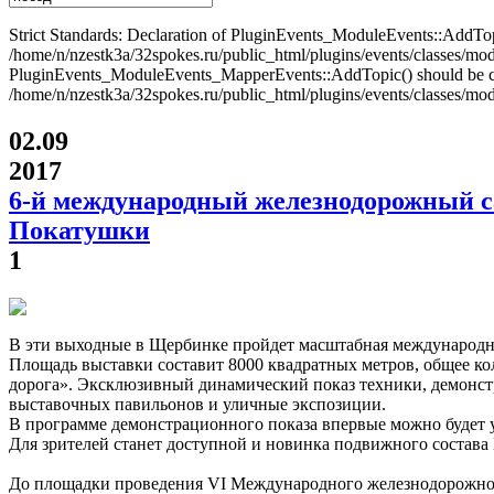
Strict Standards: Declaration of PluginEvents_ModuleEvents::AddT
/home/n/nzestk3a/32spokes.ru/public_html/plugins/events/classes/modul
PluginEvents_ModuleEvents_MapperEvents::AddTopic() should be 
/home/n/nzestk3a/32spokes.ru/public_html/plugins/events/classes/mod
02.09
2017
6-й международный железнодорожный 
Покатушки
1
В эти выходные в Щербинке пройдет масштабная международ
Площадь выставки составит 8000 квадратных метров, общее к
дорога». Эксклюзивный динамический показ техники, демонстр
выставочных павильонов и уличные экспозиции.
В программе демонстрационного показа впервые можно будет 
Для зрителей станет доступной и новинка подвижного состав
До площадки проведения VI Международного железнодорожног