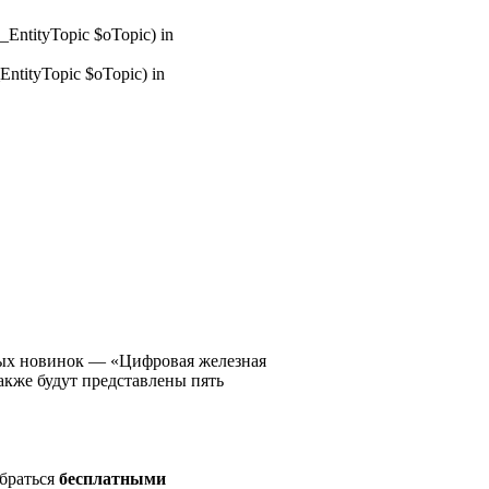
_EntityTopic $oTopic) in
ntityTopic $oTopic) in
ных новинок — «Цифровая железная
акже будут представлены пять
браться
бесплатными