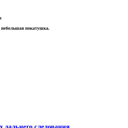
а
 небольшая покатушка.
х дальнего следования