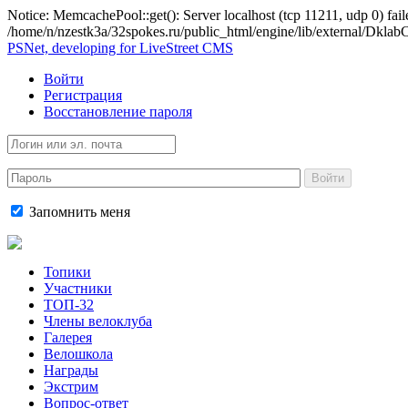
Notice: MemcachePool::get(): Server localhost (tcp 11211, udp 0) fail
/home/n/nzestk3a/32spokes.ru/public_html/engine/lib/external/Dkl
PSNet, developing for LiveStreet CMS
Войти
Регистрация
Восстановление пароля
Войти
Запомнить меня
Топики
Участники
ТОП-32
Члены велоклуба
Галерея
Велошкола
Награды
Экстрим
Вопрос-ответ