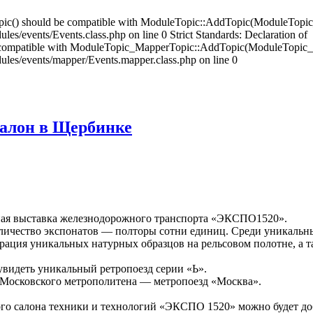
opic() should be compatible with ModuleTopic::AddTopic(ModuleTopic
es/events/Events.class.php on line 0 Strict Standards: Declaration of
compatible with ModuleTopic_MapperTopic::AddTopic(ModuleTopic_E
ules/events/mapper/Events.mapper.class.php on line 0
салон в Щербинке
ная выставка железнодорожного транспорта «ЭКСПО1520».
оличество экспонатов — полторы сотни единиц. Среди уникаль
ация уникальных натурных образцов на рельсовом полотне, а т
увидеть уникальный ретропоезд серии «Ь».
а Московского метрополитена — метропоезд «Москва».
о салона техники и технологий «ЭКСПО 1520» можно будет до