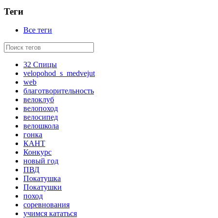
Теги
Все теги
32 Спицы
velopohod_s_medvejut
web
благотворительность
велоклуб
велопоход
велосипед
велошкола
гонка
КАНТ
Конкурс
новый год
ПВД
Покатушка
Покатушки
поход
соревнования
учимся кататься