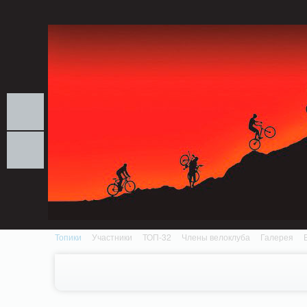
Notice: MemcachePool::get(): Server localhost (tcp 11211, udp 0) failed with: Conn
/home/n/nzestk3a/32spokes.ru/public_html/engine/lib/external/DklabCache/Zen
Топики
Участники
ТОП-32
Члены велоклуба
Галерея
Вопрос-ответ
Байки
События
Партнеры