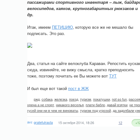
пассажирами спортивного инвентаря – лыж, байдаро
велосипедов, каяков, крупногабаритных рюкзаков и
др.
Итак, имеем
ПЕТИЦИЮ
, которую все же не мешало бы
подписать. Это раз.
Два, статья на сайте велоклуба Караван. Репостить куска
сюда, извиняйте, не вижу смысла, кратко преподносить
тоже, поэтому почитать ее Вы можете вот
ТУТ
И был еще вот такой
пост в ЖЖ
ржд
,
собака
,
железка
,
поезд
,
туризм
,
покатушки
,
not so fun
,
рассея
хрена а не спорт
,
никакого веселья
,
плати бабло
,
давай взятки
,
не тро
гусей они ни в чем не виноваты
,
туризм под угрозой
,
да задолбали уж
gratefulrasta
15 октября 2014, 18:26
12
+1