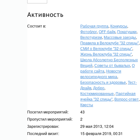
Активность
Состоит в:
Рабочая группа
,
Конкурсы
,
Фотоблог
,
OFF-байк
,
Покатушки
,
Велотуризм
,
Массовые заезды
,
Правила в Велоклубе "32 спицы"
,
СМИ о Велоклубе "32 спицы"
,
Жизнь Велоклуба "32 спицы"
,
Школа Абсолютно Бесполезных
Вещей
,
Советы от бывалых
,
О
работе сайта
,
Новости
велосипедного мира
,
Безопасность и здоровье
,
Тест-
Драйв
,
Добро
,
Костюмированные
,
Партийная
ячейка "32 спицы"
,
Вопрос-ответ
,
Квесты
Посетил мероприятий:
43
Пропустил мероприятий:
2
Зарегистрирован:
29 мая 2013, 12:04
Последний визит:
15 февраля 2019, 00:31