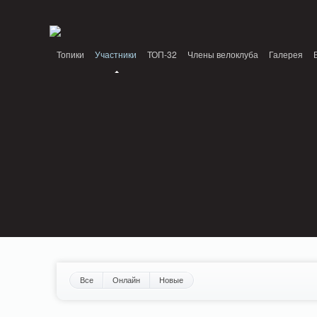
Notice: MemcachePool::get(): Server localhost (tcp 11211, udp 0) failed with: Conn
/home/n/nzestk3a/32spokes.ru/public_html/engine/lib/external/DklabCache/Zen
Топики
Участники
ТОП-32
Члены велоклуба
Галерея
Вопрос-ответ
Байки
События
Партнеры
Все
Онлайн
Новые