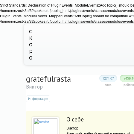
Strict Standards: Declaration of PluginEvents_ModuleEvents::AddTopic() should b
/home/n/nzestk3a/32spokes.ru/public_html/plugins/events/classes/modules/events/Ev
PluginEvents_ModuleEvents_MapperEvents::AddTopic() should be compatible wit
/home/n/nzestk3a/32spokes.ru/public_html/plugins/events/classes/modules/events
с
к
о
р
о
gratefulrasta
1274.07
+456.1
сила
рейтин
Виктор
Информация
О себе
Виктор.
Большой, добрый мягкий и пушистый