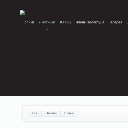
Notice: MemcachePool::get(): Server localhost (tcp 11211, udp 0) failed with: Conn
/home/n/nzestk3a/32spokes.ru/public_html/engine/lib/external/DklabCache/Zen
Топики
Участники
ТОП-32
Члены велоклуба
Галерея
Вопрос-ответ
Байки
События
Партнеры
Все
Онлайн
Новые