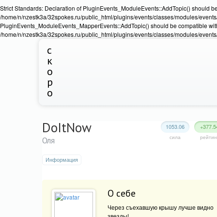
Strict Standards: Declaration of PluginEvents_ModuleEvents::AddTopic() should b
/home/n/nzestk3a/32spokes.ru/public_html/plugins/events/classes/modules/events/Ev
PluginEvents_ModuleEvents_MapperEvents::AddTopic() should be compatible wit
/home/n/nzestk3a/32spokes.ru/public_html/plugins/events/classes/modules/events
с
к
о
р
о
DoItNow
1053.06
+377.5
сила
рейтин
Оля
Информация
О себе
Через съехавшую крышу лучше видно
звезды!