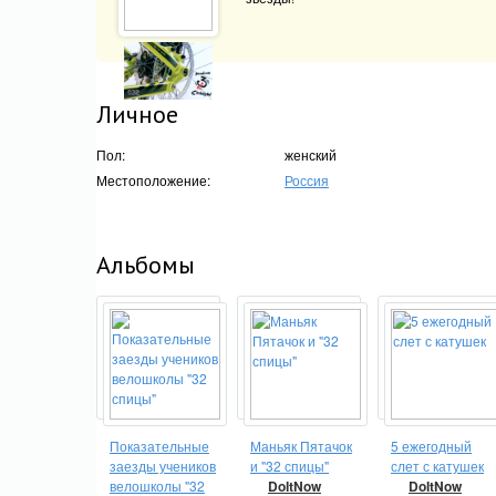
Личное
Пол:
женский
Местоположение:
Россия
Альбомы
Показательные
Маньяк Пятачок
5 ежегодный
заезды учеников
и "32 спицы"
слет с катушек
велошколы "32
DoItNow
DoItNow