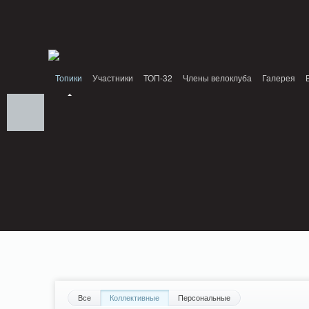
Notice: MemcachePool::get(): Server localhost (tcp 11211, udp 0) failed with: Conn
/home/n/nzestk3a/32spokes.ru/public_html/engine/lib/external/DklabCache/Zend/
PluginReview_ModuleReview::AddTopic() should be compatible with ModuleTopic:
/home/n/nzestk3a/32spokes.ru/public_html/plugins/review/classes/modules/review/
Топики
Участники
ТОП-32
Члены велоклуба
Галерея
Вопрос-ответ
Байки
События
Партнеры
Все
Коллективные
Персональные