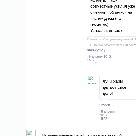
совместные усилия уже
сменили «облачно» на
«ясно» днем (на
гисметео).
Успех, «ящетаю»!
Комментарий отредактирован
2013
18 15:32:48
пользователем
sneakyf
sneakyfildy
18 апреля 2013,
15:32
↑
Лучи жары
делают свое
дело!
Freeek
18 апреля
2013,
↑
15:53
На точке закупки какой конкретно магазин?