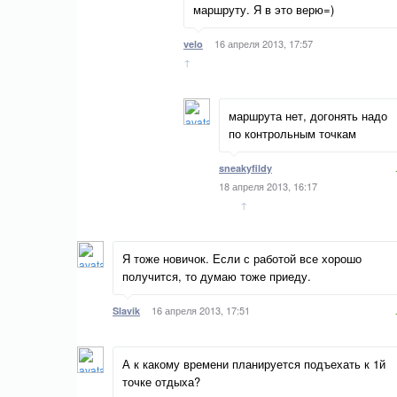
маршруту. Я в это верю=)
16 апреля 2013, 17:57
velo
↑
маршрута нет, догонять надо
по контрольным точкам
sneakyfildy
18 апреля 2013, 16:17
↑
Я тоже новичок. Если с работой все хорошо
получится, то думаю тоже приеду.
16 апреля 2013, 17:51
Slavik
А к какому времени планируется подъехать к 1й
точке отдыха?