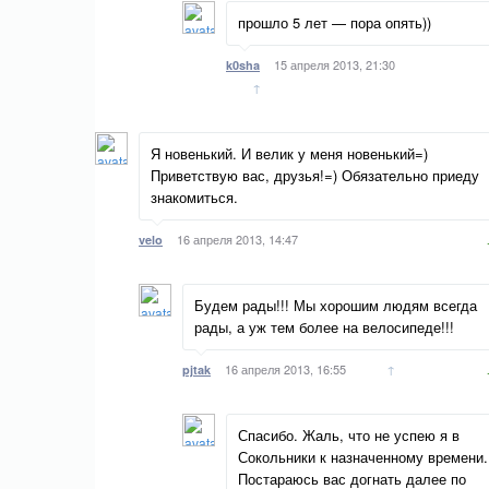
прошло 5 лет — пора опять))
15 апреля 2013, 21:30
k0sha
↑
Я новенький. И велик у меня новенький=)
Приветствую вас, друзья!=) Обязательно приеду
знакомиться.
16 апреля 2013, 14:47
velo
Будем рады!!! Мы хорошим людям всегда
рады, а уж тем более на велосипеде!!!
16 апреля 2013, 16:55
↑
pjtak
Спасибо. Жаль, что не успею я в
Сокольники к назначенному времени.
Постараюсь вас догнать далее по