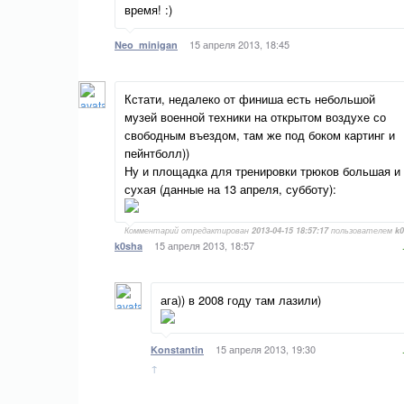
время! :)
15 апреля 2013, 18:45
Neo_minigan
Кстати, недалеко от финиша есть небольшой
музей военной техники на открытом воздухе со
свободным въездом, там же под боком картинг и
пейнтболл))
Ну и площадка для тренировки трюков большая и
сухая (данные на 13 апреля, субботу):
Комментарий отредактирован
2013-04-15 18:57:17
пользователем
k
15 апреля 2013, 18:57
k0sha
ага)) в 2008 году там лазили)
15 апреля 2013, 19:30
Konstantin
↑