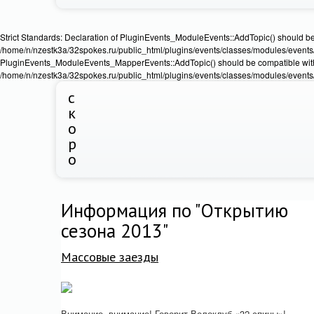
Strict Standards: Declaration of PluginEvents_ModuleEvents::AddTopic() should b
/home/n/nzestk3a/32spokes.ru/public_html/plugins/events/classes/modules/events/Ev
PluginEvents_ModuleEvents_MapperEvents::AddTopic() should be compatible wit
/home/n/nzestk3a/32spokes.ru/public_html/plugins/events/classes/modules/events
с
к
о
р
о
Информация по "Открытию
сезона 2013"
Массовые заезды
Внимание, внимание! Говорит Велоклуб «32 спицы»!