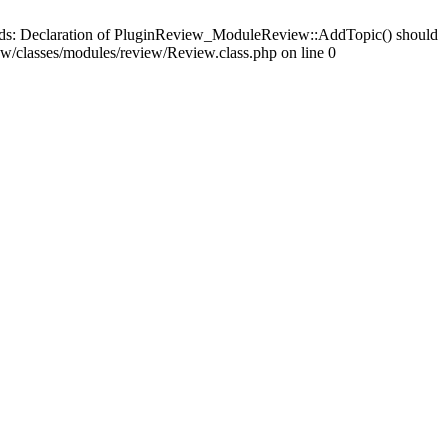
ards: Declaration of PluginReview_ModuleReview::AddTopic() should
/classes/modules/review/Review.class.php on line 0