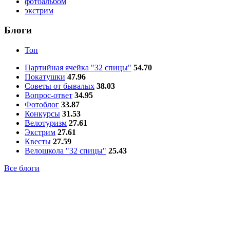
фотоальбом
экстрим
Блоги
Топ
Партийная ячейка "32 спицы"
54.70
Покатушки
47.96
Советы от бывалых
38.03
Вопрос-ответ
34.95
Фотоблог
33.87
Конкурсы
31.53
Велотуризм
27.61
Экстрим
27.61
Квесты
27.59
Велошкола "32 спицы"
25.43
Все блоги