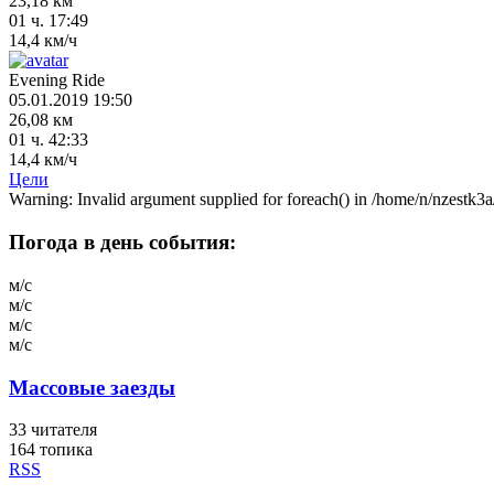
23,18 км
01 ч. 17:49
14,4 км/ч
Evening Ride
05.01.2019 19:50
26,08 км
01 ч. 42:33
14,4 км/ч
Цели
Warning: Invalid argument supplied for foreach() in /home/n/nzestk3a
Погода в день события:
м/с
м/с
м/с
м/с
Массовые заезды
33
читателя
164 топика
RSS