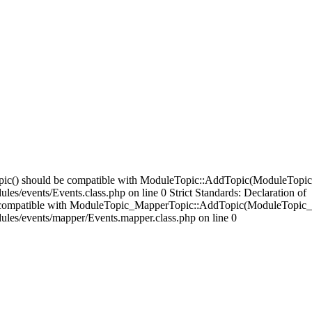
opic() should be compatible with ModuleTopic::AddTopic(ModuleTopic
es/events/Events.class.php on line 0 Strict Standards: Declaration of
compatible with ModuleTopic_MapperTopic::AddTopic(ModuleTopic_E
ules/events/mapper/Events.mapper.class.php on line 0