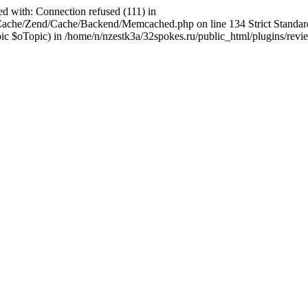
ed with: Connection refused (111) in
abCache/Zend/Cache/Backend/Memcached.php on line 134 Strict Stand
$oTopic) in /home/n/nzestk3a/32spokes.ru/public_html/plugins/review