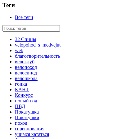
Теги
Все теги
32 Спицы
velopohod_s_medvejut
web
благотворительность
велоклуб
велопоход
велосипед
велошкола
гонка
КАНТ
Конкурс
новый год
ПВД
Покатушка
Покатушки
поход
соревнования
учимся кататься