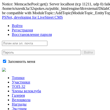
Notice: MemcachePool::get(): Server localhost (tcp 11211, udp 0) fail
/home/n/nzestk3a/32spokes.ru/public_html/engine/lib/external/Dkl
be compatible with ModuleTopic::AddTopic(ModuleTopic_EntityTopic 
PSNet, developing for LiveStreet CMS
Войти
Регистрация
Восстановление пароля
Войти
Запомнить меня
Топики
Участники
ТОП-32
Члены велоклуба
Галерея
Велошкола
Награды
Экстрим