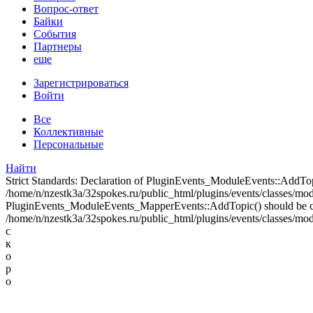
Вопрос-ответ
Байки
События
Партнеры
еще
Зарегистрироваться
Войти
Все
Коллективные
Персональные
Найти
Strict Standards: Declaration of PluginEvents_ModuleEvents::AddT
/home/n/nzestk3a/32spokes.ru/public_html/plugins/events/classes/modul
PluginEvents_ModuleEvents_MapperEvents::AddTopic() should be 
/home/n/nzestk3a/32spokes.ru/public_html/plugins/events/classes/mod
с
к
о
р
о