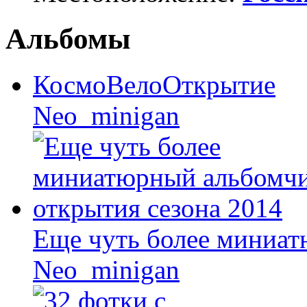
Альбомы
КосмоВелоОткрытие
Neo_minigan
Еще чуть более миниат
Neo_minigan