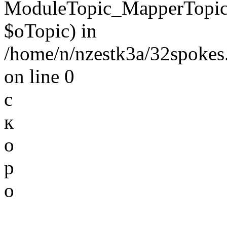
ModuleTopic_MapperTopic
$oTopic) in
/home/n/nzestk3a/32spokes.
on line 0
с
к
о
р
о