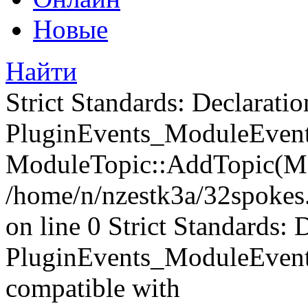
Новые
Найти
Strict Standards: Declaratio
PluginEvents_ModuleEvents
ModuleTopic::AddTopic(Mo
/home/n/nzestk3a/32spokes.
on line 0 Strict Standards: 
PluginEvents_ModuleEvent
compatible with