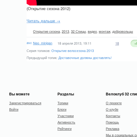
(Открытие сезона 2012)
Читать дальше →
Открытие сезона
,
2013
,
32 Спицы
,
видео
,
монтаж
,
добровольцы
Neo_minigan
18 апреля 2013, 19:11
18
+
Серия топиков:
Открытие велосезона 2013
Предыдущий топик:
Доставочные должны доставлять!
Вы можете
Разделы
Велоклуб 32 сп
Зарегистрироваться
Топики
О проекте
Войти
Блоги
О клубе
Участники
Контакты
Активность
Помощь
Рейтинги
Реклама
Мы в социальных с