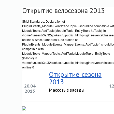
Открытие велосезона 2013
Strict Standards: Declaration of
PluginEvents_ModuleEvents::AddTopic() should be compatible wi
ModuleTopic::AddTopic(ModuleTopic_EntityTopic $oTopic) in
/home/n/nzestk3a/32spokes.ru/public_html/plugins/events/classes
on line 0 Strict Standards: Declaration of
PluginEvents_ModuleEvents_MapperEvents::AddTopic() should b
compatible with
ModuleTopic_MapperTopic::AddTopic(ModuleTopic_EntityTopic
$oTopic) in
/home/n/nzestk3a/32spokes.ru/public_html/plugins/events/classe
on line 0
Открытие сезона
2013
20.04
1
Массовые заезды
2013