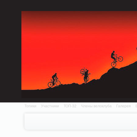
Notice: MemcachePool::get(): Server localhost (tcp 11211, udp 0) failed with: Conn
/home/n/nzestk3a/32spokes.ru/public_html/engine/lib/external/DklabCache/Zen
Топики
Участники
ТОП-32
Члены велоклуба
Галерея
Вопрос-ответ
Байки
События
Партнеры