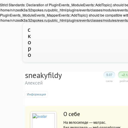
Strict Standards: Declaration of PluginEvents_ModuleEvents::AddTopic() should b
/home/n/nzestk3a/32spokes.ru/public_html/plugins/events/classes/modules/events/Ev
PluginEvents_ModuleEvents_MapperEvents::AddTopic() should be compatible wit
/home/n/nzestk3a/32spokes.ru/public_html/plugins/events/classes/modules/events
с
к
о
р
о
sneakyfildy
5.07
+2.1
сила
рейти
Алексей
Информация
О себе
На велосипеде — матрас.
Без велоспеда — веб-разработчик