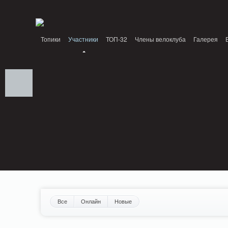
Notice: MemcachePool::get(): Server localhost (tcp 11211, udp 0) failed with: Conn
/home/n/nzestk3a/32spokes.ru/public_html/engine/lib/external/DklabCache/Zen
Топики
Участники
ТОП-32
Члены велоклуба
Галерея
Вопрос-ответ
Байки
События
Партнеры
Все
Онлайн
Новые