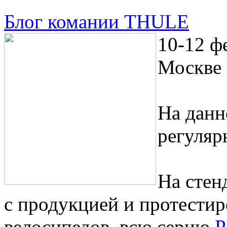
Блог комании THULE
10-12 ф
Москве 
На данн
регуляр
На стен
с продукцией и протестир
велосипедов, всю серию
P