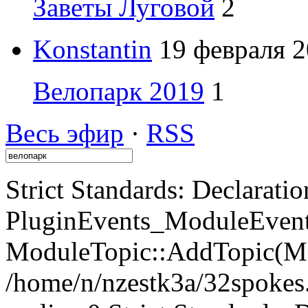
Заветы Луговой
2
Konstantin
19 февраля 2
Велопарк 2019
1
Весь эфир
·
RSS
Strict Standards: Declaratio
PluginEvents_ModuleEvents
ModuleTopic::AddTopic(Mo
/home/n/nzestk3a/32spokes.