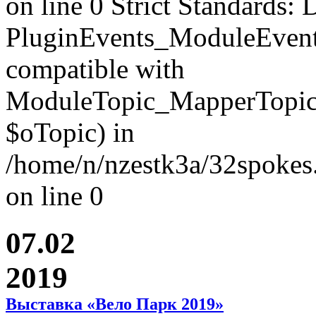
on line 0 Strict Standards: 
PluginEvents_ModuleEvent
compatible with
ModuleTopic_MapperTopic
$oTopic) in
/home/n/nzestk3a/32spokes.
on line 0
07.02
2019
Выставка «Вело Парк 2019»