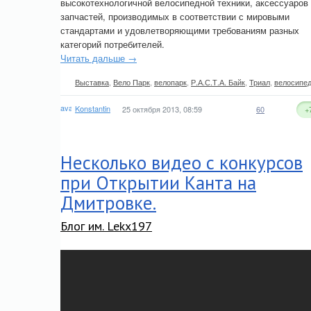
высокотехнологичной велосипедной техники, аксессуаров
запчастей, производимых в соответствии с мировыми
стандартами и удовлетворяющими требованиям разных
категорий потребителей.
Читать дальше →
Выставка
,
Вело Парк
,
велопарк
,
Р.А.С.Т.А. Байк
,
Триал
,
велосипе
Konstantin
25 октября 2013, 08:59
60
+
Несколько видео с конкурсов
при Открытии Канта на
Дмитровке.
Блог им. Lekx197