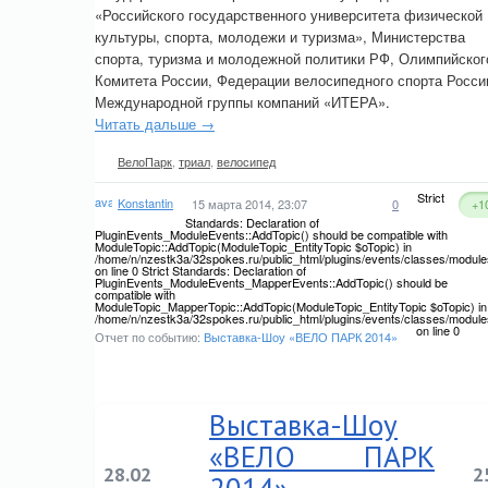
«Российского государственного университета физической
культуры, спорта, молодежи и туризма», Министерства
спорта, туризма и молодежной политики РФ, Олимпийског
Комитета России, Федерации велосипедного спорта Росси
Международной группы компаний «ИТЕРА».
Читать дальше →
ВелоПарк
,
триал
,
велосипед
Strict
Konstantin
15 марта 2014, 23:07
0
+1
Standards: Declaration of
PluginEvents_ModuleEvents::AddTopic() should be compatible with
ModuleTopic::AddTopic(ModuleTopic_EntityTopic $oTopic) in
/home/n/nzestk3a/32spokes.ru/public_html/plugins/events/classes/module
on line 0 Strict Standards: Declaration of
PluginEvents_ModuleEvents_MapperEvents::AddTopic() should be
compatible with
ModuleTopic_MapperTopic::AddTopic(ModuleTopic_EntityTopic $oTopic) in
/home/n/nzestk3a/32spokes.ru/public_html/plugins/events/classes/modul
on line 0
Отчет по событию:
Выставка-Шоу «ВЕЛО ПАРК 2014»
Выставка-Шоу
«ВЕЛО ПАРК
28.02
2