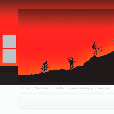
Notice: MemcachePool::get(): Server localhost (tcp 11211, udp 0) failed with: Conn
/home/n/nzestk3a/32spokes.ru/public_html/engine/lib/external/DklabCache/Zen
Топики
Участники
ТОП-32
Члены велоклуба
Галерея
Вопрос-ответ
Байки
События
Партнеры