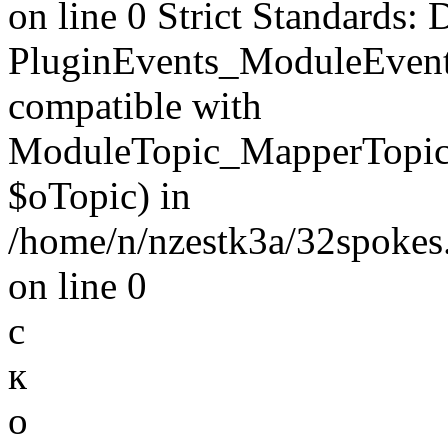
on line 0 Strict Standards: 
PluginEvents_ModuleEvent
compatible with
ModuleTopic_MapperTopic
$oTopic) in
/home/n/nzestk3a/32spokes.
on line 0
с
к
о