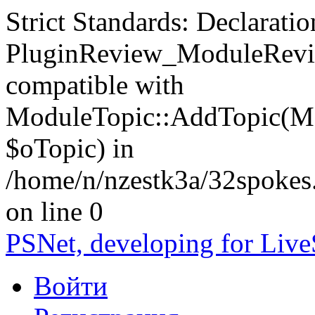
Strict Standards: Declaratio
PluginReview_ModuleRevie
compatible with
ModuleTopic::AddTopic(Mo
$oTopic) in
/home/n/nzestk3a/32spokes.
on line 0
PSNet, developing for Liv
Войти