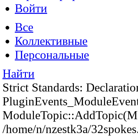
Войти
Все
Коллективные
Персональные
Найти
Strict Standards: Declaratio
PluginEvents_ModuleEvents
ModuleTopic::AddTopic(Mo
/home/n/nzestk3a/32spokes.