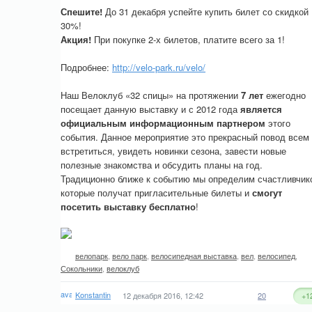
Спешите!
До 31 декабря успейте купить билет со скидкой
30%!
Акция!
При покупке 2-х билетов, платите всего за 1!
Подробнее:
http://velo-park.ru/velo/
Наш Велоклуб «32 спицы» на протяжении
7 лет
ежегодно
посещает данную выставку и с 2012 года
является
официальным информационным партнером
этого
события. Данное мероприятие это прекрасный повод всем
встретиться, увидеть новинки сезона, завести новые
полезные знакомства и обсудить планы на год.
Традиционно ближе к событию мы определим счастливчик
которые получат пригласительные билеты и
смогут
посетить выставку бесплатно
!
велопарк
,
вело парк
,
велосипедная выставка
,
вел
,
велосипед
,
Сокольники
,
велоклуб
Konstantin
12 декабря 2016, 12:42
20
+1