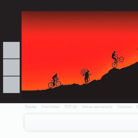
Notice: MemcachePool::get(): Server localhost (tcp 11211, udp 0) failed with: Conn
/home/n/nzestk3a/32spokes.ru/public_html/engine/lib/external/DklabCache/Zen
Топики
Участники
ТОП-32
Члены велоклуба
Галерея
Вопрос-ответ
Байки
События
Партнеры