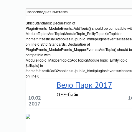
Strict Standards: Declaration of
PluginEvents_ModuleEvents::AddTopic() should be compatible wi
ModuleTopic::AddTopic(ModuleTopic_EntityTopic $oTopic) in
/home/n/nzestk3a/32spokes.ru/public_html/plugins/events/classes
on line 0 Strict Standards: Declaration of
PluginEvents_ModuleEvents_MapperEvents::AddTopic() should b
compatible with
ModuleTopic_MapperTopic::AddTopic(ModuleTopic_EntityTopic
$oTopic) in
/home/n/nzestk3a/32spokes.ru/public_html/plugins/events/classe
on line 0
Вело Парк 2017
OFF-байк
10.02
1
2017