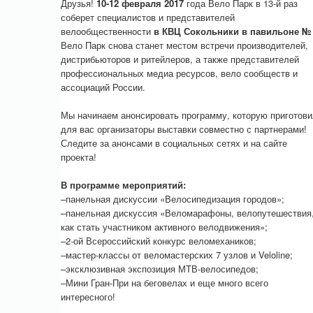
Друзья!
10-12 февраля 2017
года Вело Парк в 13-й раз
соберет специалистов и представителей
велообщественности
в КВЦ Сокольники в павильоне № 
Вело Парк снова станет местом встречи производителей,
дистрибьюторов и ритейлеров, а также представителей
профессиональных медиа ресурсов, вело сообществ и
ассоциаций России.
Мы начинаем анонсировать программу, которую приготов
для вас организаторы выставки совместно с партнерами!
Следите за анонсами в социальных сетях и на сайте
проекта!
В программе мероприятий:
–панельная дискуссии «Велосипедизация городов»;
–панельная дискуссия «Веломарафоны, велопутешествия
как стать участником активного велодвижения»;
–2-ой Всероссийский конкурс веломехаников;
–мастер-классы от веломастерских 7 узлов и Veloline;
–эксклюзивная экспозиция МТВ-велосипедов;
–Мини Гран-При на беговелах и еще много всего
интересного!