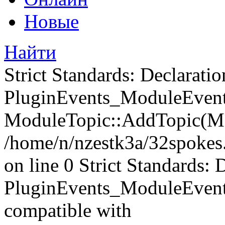
Новые
Найти
Strict Standards: Declaratio
PluginEvents_ModuleEvents
ModuleTopic::AddTopic(Mo
/home/n/nzestk3a/32spokes.
on line 0 Strict Standards: 
PluginEvents_ModuleEvent
compatible with