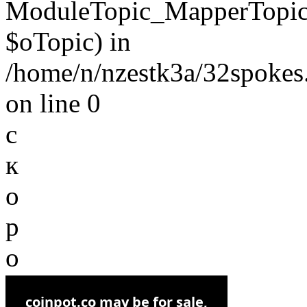
ModuleTopic_MapperTopic
$oTopic) in
/home/n/nzestk3a/32spokes.
on line 0
с
к
о
р
о