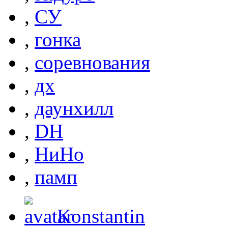
,
СУ
,
гонка
,
соревнования
,
дх
,
даунхилл
,
DH
,
НиНо
,
памп
Konstantin