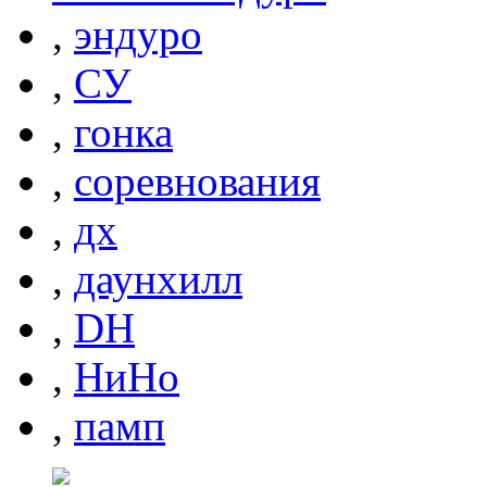
,
эндуро
,
СУ
,
гонка
,
соревнования
,
дх
,
даунхилл
,
DH
,
НиНо
,
памп