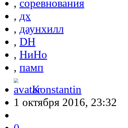
,
соревнования
,
дх
,
даунхилл
,
DH
,
НиНо
,
памп
Konstantin
1 октября 2016, 23:32
0