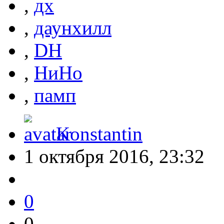
,
дх
,
даунхилл
,
DH
,
НиНо
,
памп
Konstantin
1 октября 2016, 23:32
0
0