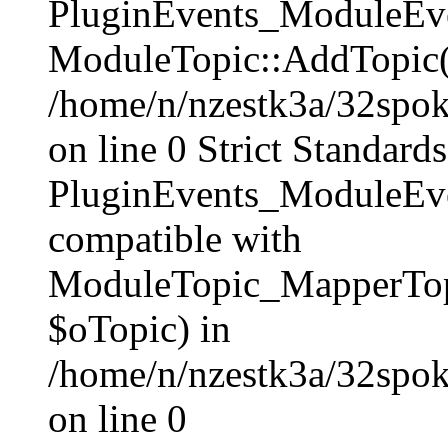
PluginEvents_ModuleEven
ModuleTopic::AddTopic(
/home/n/nzestk3a/32spoke
on line 0 Strict Standards
PluginEvents_ModuleEve
compatible with
ModuleTopic_MapperTop
$oTopic) in
/home/n/nzestk3a/32spok
on line 0