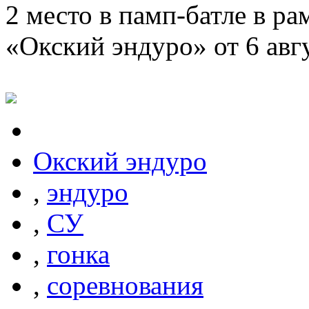
2 место в памп-батле в ра
«Окский эндуро» от 6 авгу
Окский эндуро
,
эндуро
,
СУ
,
гонка
,
соревнования