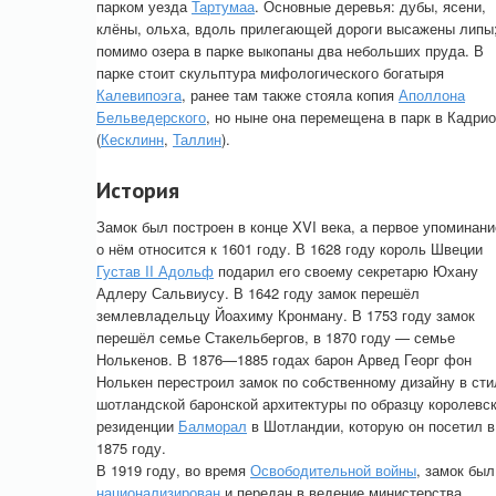
парком уезда
Тартумаа
. Основные деревья: дубы, ясени,
клёны, ольха, вдоль прилегающей дороги высажены липы
помимо озера в парке выкопаны два небольших пруда. В
парке стоит скульптура мифологического богатыря
Калевипоэга
, ранее там также стояла копия
Аполлона
Бельведерского
, но ныне она перемещена в парк в Кадрио
(
Кесклинн
,
Таллин
).
История
Замок был построен в конце XVI века, а первое упоминани
о нём относится к 1601 году. В 1628 году король Швеции
Густав II Адольф
подарил его своему секретарю Юхану
Адлеру Сальвиусу. В 1642 году замок перешёл
землевладельцу Йоахиму Кронману. В 1753 году замок
перешёл семье Стакельбергов, в 1870 году — семье
Нолькенов. В 1876—1885 годах барон Арвед Георг фон
Нолькен перестроил замок по собственному дизайну в сти
шотландской баронской архитектуры по образцу королевс
резиденции
Балморал
в Шотландии, которую он посетил в
1875 году.
В 1919 году, во время
Освободительной войны
, замок был
национализирован
и передан в ведение министерства