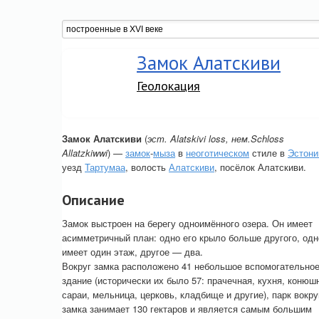
Замок Алатскиви
Геолокация
Замок Алатскиви
(
эст. Alatskivi loss, нем.Schloss
Allatzkiwwi
) —
замок
-
мыза
в
неоготическом
стиле в
Эстони
уезд
Тартумаа
, волость
Алатскиви
, посёлок Алатскиви.
Описание
Замок выстроен на берегу одноимённого озера. Он имеет
асимметричный план: одно его крыло больше другого, одн
имеет один этаж, другое — два.
Вокруг замка расположено 41 небольшое вспомогательно
здание (исторически их было 57: прачечная, кухня, конюш
сараи, мельница, церковь, кладбище и другие), парк вокру
замка занимает 130 гектаров и является самым большим