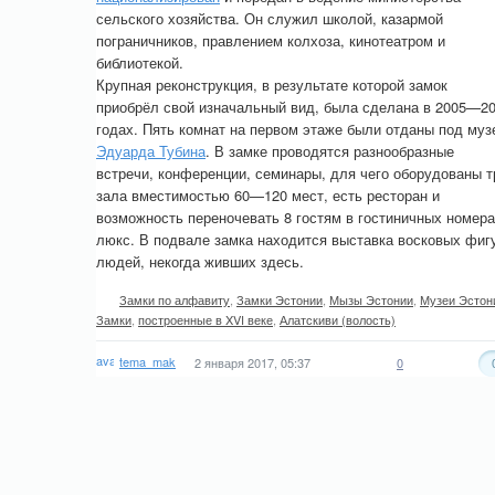
сельского хозяйства. Он служил школой, казармой
пограничников, правлением колхоза, кинотеатром и
библиотекой.
Крупная реконструкция, в результате которой замок
приобрёл свой изначальный вид, была сделана в 2005—2
годах. Пять комнат на первом этаже были отданы под муз
Эдуарда Тубина
. В замке проводятся разнообразные
встречи, конференции, семинары, для чего оборудованы т
зала вместимостью 60—120 мест, есть ресторан и
возможность переночевать 8 гостям в гостиничных номера
люкс. В подвале замка находится выставка восковых фиг
людей, некогда живших здесь.
Замки по алфавиту
,
Замки Эстонии
,
Мызы Эстонии
,
Музеи Эстон
Замки
,
построенные в XVI веке
,
Алатскиви (волость)
tema_mak
2 января 2017, 05:37
0