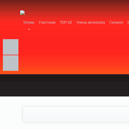
Notice: MemcachePool::get(): Server localhost (tcp 11211, udp 0) failed with: Conn
/home/n/nzestk3a/32spokes.ru/public_html/engine/lib/external/DklabCache/Zen
Топики
Участники
ТОП-32
Члены велоклуба
Галерея
Вопрос-ответ
Байки
События
Партнеры