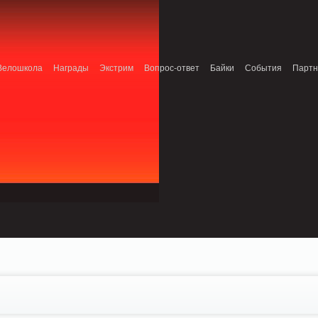
Connection refused (111) in /home/n/nzestk3a/32spokes.ru/public_html/engine/lib
/home/n/nzestk3a/32spokes.ru/public_html/engine/lib/external/DklabCache/Zend/C
n line 71
Велошкола
Награды
Экстрим
Вопрос-ответ
Байки
События
Парт