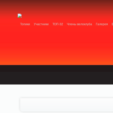
Notice: MemcachePool::get(): Server localhost (tcp 11211, udp 0) failed with: 
Cannot modify header information - headers already sent by (output started at 
/home/n/nzestk3a/32spokes.ru/public_html/classes/actions/ActionError.class.php o
Топики
Участники
ТОП-32
Члены велоклуба
Галерея