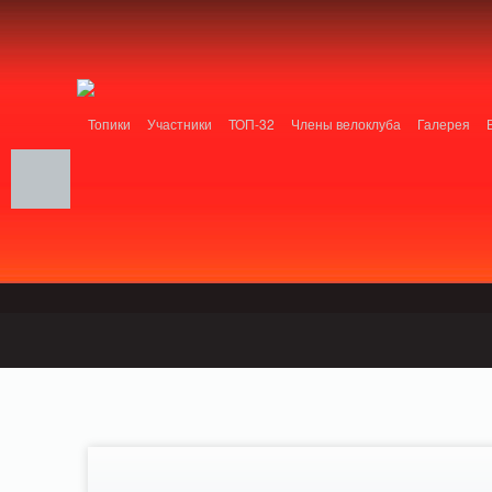
Notice: MemcachePool::get(): Server localhost (tcp 11211, udp 0) failed with: Conn
/home/n/nzestk3a/32spokes.ru/public_html/engine/lib/external/DklabCache/Zend
headers already sent by (output started at /home/n/nzestk3a/32spokes.ru/publi
/home/n/nzestk3a/32spokes.ru/public_html/classes/actions/ActionError.class.php o
Топики
Участники
ТОП-32
Члены велоклуба
Галерея
Вопрос-ответ
Байки
События
Партнеры