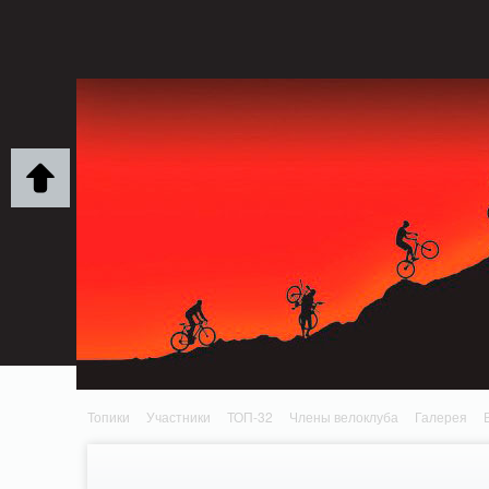
Notice: MemcachePool::get(): Server localhost (tcp 11211, udp 0) failed with: Conn
/home/n/nzestk3a/32spokes.ru/public_html/engine/lib/external/DklabCache/Zend
headers already sent by (output started at /home/n/nzestk3a/32spokes.ru/publi
/home/n/nzestk3a/32spokes.ru/public_html/classes/actions/ActionError.class.php o
Топики
Участники
ТОП-32
Члены велоклуба
Галерея
Вопрос-ответ
Байки
События
Партнеры