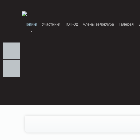
Notice: MemcachePool::get(): Server localhost (tcp 11211, udp 0) failed with: Conn
/home/n/nzestk3a/32spokes.ru/public_html/engine/lib/external/DklabCache/Zen
Топики
Участники
ТОП-32
Члены велоклуба
Галерея
Вопрос-ответ
Байки
События
Партнеры