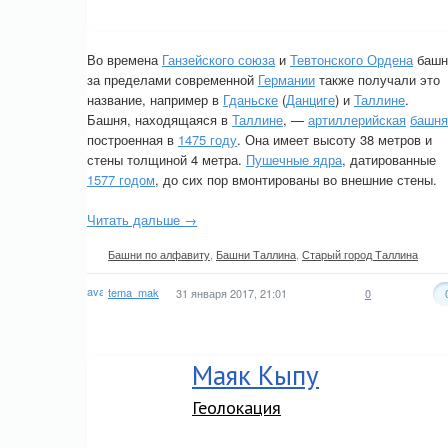
Во времена
Ганзейского союза
и
Тевтонского Ордена
башн
за пределами современной
Германии
также получали это
название, например в
Гданьске
(
Данциге
) и
Таллине
.
Башня, находящаяся в
Таллине
, —
артиллерийская
башня
построенная в
1475 году
. Она имеет высоту 38 метров и
стены толщиной 4 метра.
Пушечные ядра
, датированные
1577 годом
, до сих пор вмонтированы во внешние стены.
Читать дальше →
Башни по алфавиту
,
Башни Таллина
,
Старый город Таллина
tema_mak
31 января 2017, 21:01
0
Маяк Кыпу
Геолокация