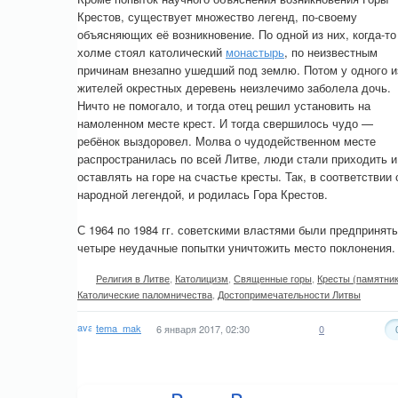
Крестов, существует множество легенд, по-своему
объясняющих её возникновение. По одной из них, когда-то
холме стоял католический
монастырь
, по неизвестным
причинам внезапно ушедший под землю. Потом у одного и
жителей окрестных деревень неизлечимо заболела дочь.
Ничто не помогало, и тогда отец решил установить на
намоленном месте крест. И тогда свершилось чудо —
ребёнок выздоровел. Молва о чудодейственном месте
распространилась по всей Литве, люди стали приходить и
оставлять на горе на счастье кресты. Так, в соответствии 
народной легендой, и родилась Гора Крестов.
С 1964 по 1984 гг. советскими властями были предпринят
четыре неудачные попытки уничтожить место поклонения.
Религия в Литве
,
Католицизм
,
Священные горы
,
Кресты (памятник
Католические паломничества
,
Достопримечательности Литвы
tema_mak
6 января 2017, 02:30
0