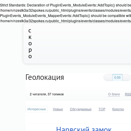
Strict Standards: Declaration of PluginEvents_ModuleEvents::AddTopic() should b
/home/n/nzestk3a/32spokes.ru/public_html/plugins/events/classes/modules/events/Ev
PluginEvents_ModuleEvents_MapperEvents::AddTopic() should be compatible wit
/home/n/nzestk3a/32spokes.ru/public_html/plugins/events/classes/modules/events
с
к
о
р
о
Геолокация
0.00
2
читателя, 37 топиков
О блоге
RS
Интересные
Новые
Обсуждаемые
TOP
Коротко
Нарвский замок