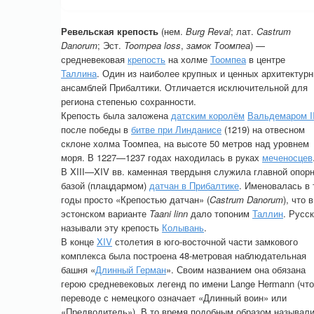
Ревельская крепость
(нем.
Burg Reval
; лат.
Castrum
Danorum
; Эст.
Toompea loss
,
замок Тоомпеа
) —
средневековая
крепость
на холме
Тоомпеа
в центре
Таллина
. Один из наиболее крупных и ценных архитектур
ансамблей Прибалтики. Отличается исключительной для
региона степенью сохранности.
Крепость была заложена
датским королём
Вальдемаром I
после победы в
битве при Линданисе
(1219) на отвесном
склоне холма Тоомпеа, на высоте 50 метров над уровнем
моря. В 1227—1237 годах находилась в руках
меченосцев
В XIII—XIV вв. каменная твердыня служила главной опор
базой (плацдармом)
датчан в Прибалтике
. Именовалась в 
годы просто «Крепостью датчан» (
Castrum Danorum
), что в
эстонском варианте
Taani linn
дало топоним
Таллин
. Русс
называли эту крепость
Колывань
.
В конце
XIV
столетия в юго-восточной части замкового
комплекса была построена 48-метровая наблюдательная
башня «
Длинный Герман
». Своим названием она обязана
герою средневековых легенд по имени Lange Hermann (что
переводе с немецкого означает «Длинный воин» или
«Предводитель»). В то время подобным образом называл