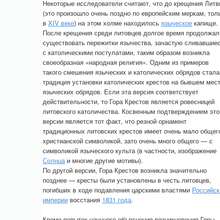
Некоторые исследователи считают, что до крещения Лит
(это произошло очень поздно по европейским меркам, тол
в
XIV веке
) на этом холме находилось
языческое
капище.
После крещения среди литовцев долгое время продолжал
существовать пережитки язычества, зачастую сливавшие
с католическими постулатами, таким образом возникла
своеобразная «народная религия». Одним из примеров
такого смешения языческих и католических обрядов стала
традиция установки католических крестов на бывшем мес
языческих обрядов. Если эта версия соответствует
действительности, то Гора Крестов является ровесницей
литовского католичества. Косвенным подтверждением это
версии является тот факт, что резной орнамент
традиционных литовских крестов имеет очень мало общег
христианской символикой, зато очень много общего — с
символикой языческого культа (в частности, изображение
Солнца
и многие другие мотивы).
По другой версии, Гора Крестов возникла значительно
позднее — кресты были установлены в честь литовцев,
погибших в ходе подавления царскими властями
Российск
империи
восстания
1831 года
.
Кроме попыток научного объяснения возникновения Горы