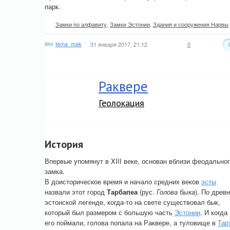
парк.
Замки по алфавиту
,
Замки Эстонии
,
Здания и сооружения Нарвы
tema_mak
31 января 2017, 21:12
0
Раквере
Геолокация
История
Впервые упомянут в XIII веке, основан вблизи феодально
замка.
В доисторическое время и начало средних веков
эсты
назвали этот город
Тарбапеа
(рус.
Голова быка
). По древ
эстонской легенде, когда-то на свете существовал бык,
который был размером с большую часть
Эстонии
. И когда
его поймали, голова попала на Раквере, а туловище в
Тар