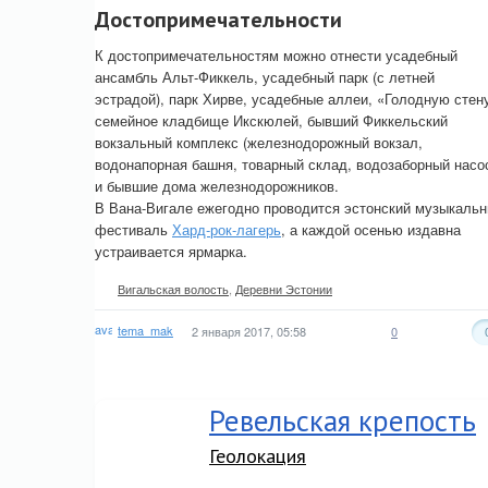
Достопримечательности
К достопримечательностям можно отнести усадебный
ансамбль Альт-Фиккель, усадебный парк (с летней
эстрадой), парк Хирве, усадебные аллеи, «Голодную стен
семейное кладбище Икскюлей, бывший Фиккельский
вокзальный комплекс (железнодорожный вокзал,
водонапорная башня, товарный склад, водозаборный насо
и бывшие дома железнодорожников.
В Вана-Вигале ежегодно проводится эстонский музыкаль
фестиваль
Хард-рок-лагерь
, а каждой осенью издавна
устраивается ярмарка.
Вигальская волость
,
Деревни Эстонии
tema_mak
2 января 2017, 05:58
0
Ревельская крепость
Геолокация