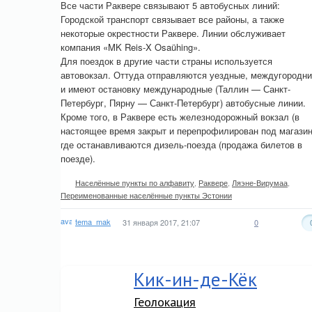
Все части Раквере связывают 5 автобусных линий:
Городской транспорт связывает все районы, а также
некоторые окрестности Раквере. Линии обслуживает
компания «MK Reis-X Osaühing».
Для поездок в другие части страны используется
автовокзал. Оттуда отправляются уездные, междугородни
и имеют остановку международные (Таллин — Санкт-
Петербург, Пярну — Санкт-Петербург) автобусные линии.
Кроме того, в Раквере есть железнодорожный вокзал (в
настоящее время закрыт и перепрофилирован под магазин
где останавливаются дизель-поезда (продажа билетов в
поезде).
Населённые пункты по алфавиту
,
Раквере
,
Ляэне-Вирумаа
,
Переименованные населённые пункты Эстонии
tema_mak
31 января 2017, 21:07
0
Кик-ин-де-Кёк
Геолокация