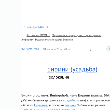
Читать дальше →
Категория МСОП II
,
Охраняемые природные территории по
алфавиту
,
Национальные парки Эстонии
tema_mak
31 января 2017, 20:57
0
Бирини (усадьба)
Геолокация
Бирингсгоф
(нем.
Buringshof
), ныне
Бирини
(латыш.
Bīri
pils
) — бывшая дворянская
усадьба
(мыза) в исторической
области
Видземе
, в посёлке
Бирини
Либажского района
Латвии, в 55 км на северо-восток от
Риги
.