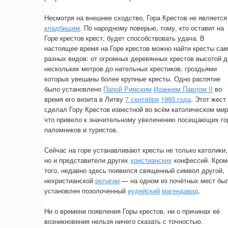
Несмотря на внешнее сходство, Гора Крестов не является
кладбищем
. По народному поверью, тому, кто оставит на
Горе крестов крест, будет способствовать удача. В
настоящее время на Горе крестов можно найти кресты са
разных видов: от огромных деревянных крестов высотой д
нескольких метров до нательных крестиков, гроздьями
которых увешаны более крупные кресты. Одно распятие
было установлено
Папой Римским
Иоанном Павлом II
во
время его визита в Литву
7 сентября
1993 года
. Этот жест
сделал Гору Крестов известной во всём католическом мир
что привело к значительному увеличению посещающих го
паломников и туристов.
Сейчас на горе устанавливают кресты не только католики,
но и представители других
христианских
конфессий. Кром
того, недавно здесь появился священный символ другой,
нехристианской
религии
— на одном из почётных мест бы
установлен позолоченный
иудейский
магендавид
.
Ни о времени появления Горы крестов, ни о причинах её
возникновения нельзя ничего сказать с точностью.