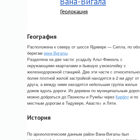
Вана-Вигала
Геолокация
География
Расположена к северу от шоссе Ядивере — Силла, по об
берегам
реки Вигалы
.
Разделена на две части: усадьбу Альт-Фиккель с
окружающими кварталами и бывшую узкоколейку с
железнодорожной станцией. Две эти части с относительно
более плотной жилой застройкой находятся в 2 км друг от
друга, а между ними находится небольшая группа жилых
домов вдоль дороги. Из деревни по муниципальным доро
можно добраться до Паэкюлы и Румбы через
Кирблу
и по
местным дорогам в Тидувере, Авасте> и Ляти.
История
По археологическим данным район Вана-Вигалы был