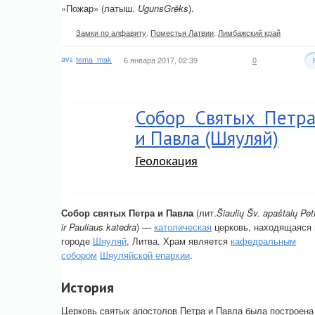
«Пожар» (латыш.
UgunsGrēks
).
Замки по алфавиту
,
Поместья Латвии
,
Лимбажский край
tema_mak
6 января 2017, 02:39
0
Собор Святых Петр
и Павла (Шяуляй)
Геолокация
Собор святых Петра и Павла
(лит.
Šiaulių Šv. apaštalų Pet
ir Pauliaus katedra
) —
католическая
церковь, находящаяся 
городе
Шяуляй
, Литва. Храм является
кафедральным
собором
Шяуляйской епархии
.
История
Церковь святых апостолов Петра и Павла была построена