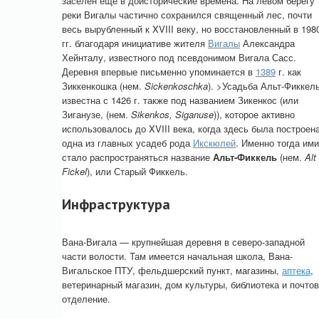
заселён ещё в доисторические времена. На левом берегу
реки Вигалы частично сохранился священный лес, почти
весь вырубленный к XVIII веку, но восстановленный в 198
гг. благодаря инициативе жителя
Вигалы
Александра
Хейнталу, известного под псевдонимом Вигала Сасс.
Деревня впервые письменно упоминается в
1389
г. как
Зиккенкошка (нем.
Sickenkoschka
). >Усадьба Альт-Фиккел
известна с 1426 г. также под названием Зикенкос (или
Зиганузе, (нем.
Sikenkos, Siganuse
)), которое активно
использовалось до XVIII века, когда здесь была построен
одна из главных усадеб рода
Икскюлей
. Именно тогда ими
стало распространяться название
Альт-Фиккель
(нем.
Alt
Fickel
), или Старый Фиккель.
Инфраструктура
Вана-Вигала — крупнейшая деревня в северо-западной
части волости. Там имеется начальная школа, Вана-
Вигальское ПТУ, фельдшерский пункт, магазины,
аптека
,
ветеринарный магазин, дом культуры, библиотека и почто
отделение.