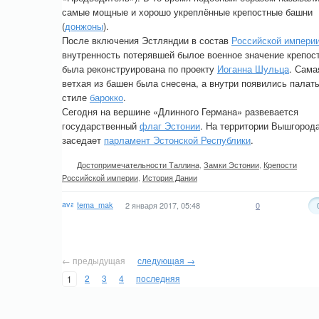
самые мощные и хорошо укреплённые крепостные башни
(
донжоны
).
После включения Эстляндии в состав
Российской импери
внутренность потерявшей былое военное значение крепос
была реконструирована по проекту
Иоганна Шульца
. Сама
ветхая из башен была снесена, а внутри появились палат
стиле
барокко
.
Сегодня на вершине «Длинного Германа» развевается
государственный
флаг Эстонии
. На территории Вышгород
заседает
парламент Эстонской Республики
.
Достопримечательности Таллина
,
Замки Эстонии
,
Крепости
Российской империи
,
История Дании
tema_mak
2 января 2017, 05:48
0
← предыдущая
следующая →
2
3
4
последняя
1