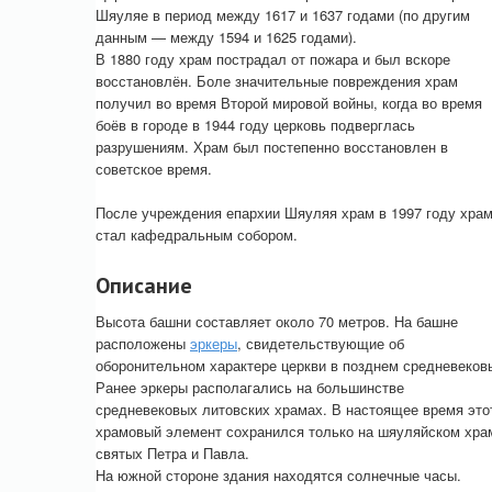
Шяуляе в период между 1617 и 1637 годами (по другим
данным — между 1594 и 1625 годами).
В 1880 году храм пострадал от пожара и был вскоре
восстановлён. Боле значительные повреждения храм
получил во время Второй мировой войны, когда во время
боёв в городе в 1944 году церковь подверглась
разрушениям. Храм был постепенно восстановлен в
советское время.
После учреждения епархии Шяуляя храм в 1997 году хра
стал кафедральным собором.
Описание
Высота башни составляет около 70 метров. На башне
расположены
эркеры
, свидетельствующие об
оборонительном характере церкви в позднем средневеков
Ранее эркеры располагались на большинстве
средневековых литовских храмах. В настоящее время это
храмовый элемент сохранился только на шяуляйском хра
святых Петра и Павла.
На южной стороне здания находятся солнечные часы.