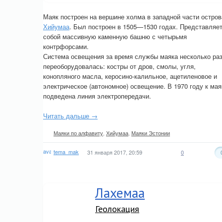
Маяк построен на вершине холма в западной части остров
Хийумаа
. Был построен в 1505—1530 годах. Представляе
собой массивную каменную башню с четырьмя
контрфорсами.
Система освещения за время службы маяка несколько ра
переоборудовалась: костры от дров, смолы, угля,
конопляного масла, керосино-калильное, ацетиленовое и
электрическое (автономное) освещение. В 1970 году к мая
подведена линия электропередачи.
Читать дальше →
Маяки по алфавиту
,
Хийумаа
,
Маяки Эстонии
tema_mak
31 января 2017, 20:59
0
Лахемаа
Геолокация