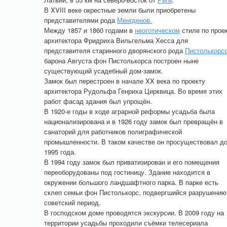
В XVIII веке окрестные земли были приобретены
представителями рода
Менгденов.
Между 1857 и 1860 годами в
неоготическом
стиле по прое
архитектора Фридриха Вильгельма Хесса для
представителя старинного дворянского рода
Пистолькорс
барона Августа фон Пистолькорса построен ныне
существующий усадебный дом-замок.
Замок был перестроен в начале XX века по проекту
архитектора Рудольфа Генриха Цирквица. Во время этих
работ фасад здания был упрощён.
В 1920-е годы в ходе аграрной реформы усадьба была
национализирована и в 1926 году замок был превращён в
санаторий для работников полиграфической
промышленности. В таком качестве он просуществовал д
1995 года.
В 1994 году замок был приватизирован и его помещения
переоборудованы под гостиницу. Здание находится в
окружении большого ландшафтного парка. В парке есть
склеп семьи фон Пистолькорс, подвергшийся разрушению
советский период.
В господском доме проводятся экскурсии. В 2009 году на
территории усадьбы проходили съёмки телесериала