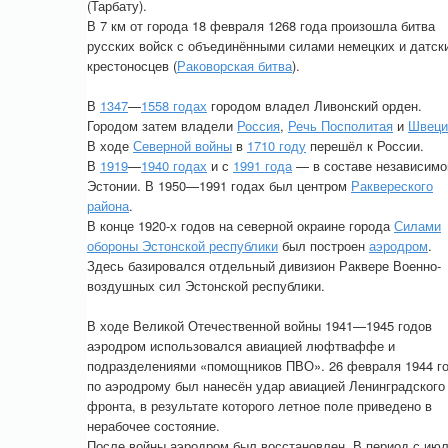
(Тарбату).
В 7 км от города 18 февраля 1268 года произошла битва
русских войск с объединёнными силами немецких и датск
крестоносцев (
Раковорская битва
).
В
1347
—
1558 годах
городом владел Ливонский орден.
Городом затем владели
Россия
,
Речь Посполитая
и
Швеци
В ходе
Северной войны
в
1710 году
перешёл к России.
В
1919
—
1940 годах
и с
1991 года
— в составе независимо
Эстонии. В 1950—1991 годах был центром
Раквереского
района
.
В конце 1920-х годов на северной окраине города
Силами
обороны Эстонской республики
был построен
аэродром
.
Здесь базировался отдельный дивизион Раквере Военно-
воздушных сил Эстонской республики.
В ходе Великой Отечественной войны 1941—1945 годов
аэродром использовался авиацией люфтваффе и
подразделениями «помощников ПВО». 26 февраля 1944 г
по аэродрому был нанесён удар авиацией Ленинградского
фронта, в результате которого летное поле приведено в
нерабочее состояние.
После войны аэродром был восстановлен. В период с ию