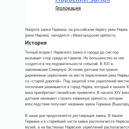
Геолокация
Напротв замка Германа, на российском берегу реки Нарва
(реки Нарова), находится >Ивангородская крепость.
История
Точный возраст Нарвского замка и города до сих пор
вызывает спор среди историков. Но большинство из них
сходится в последовательности событий. В XIII в.
завоевавшие Северную Эстонию датчане построили
деревянные укрепления на месте пересечения реки Нарвы
со «старой дорогой». Под защитой этих укреплений местн
поселение развивается в город Нарва, который в начале X
века приобретает ганзейские привилеги. В начале XIV век
датчане начинают строить каменную крепость, которая
впоследствии получает название замок Германа (Вышгоро
В наши дни продолжается реставрация замка. В башне
Германа и в старейшей части замка располагается Нарвск
музей, а на бастионах Нарвских укреплений располагаетс