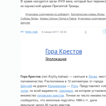
В храме находится орган XVIII века, который был перенес
из каунасской церкви Пресвятой Троицы.
Культовые сооружения по алфавиту
,
Католические храмы Литвы
,
Соборы Литвы
,
Храмы Святых Петра и Павла
,
Культовые сооружения
Шяуляя
tema_mak
6 января 2017, 02:34
0
Гора Крестов
Геолокация
Гора Крестов
(лит.Kryžių
kalnas
) — святыня в
Литве
, мест
паломничества. Расположена в 12 километрах от города
Шяуляй
на дороге
Калининград
—
Рига
. Представляет со
холм
, по всей видимости,
городище
, на котором установл
множество
литовских крестов
. Точное их число неизвестно
сообщалось, что неполные подсчёты 1990-х гг. дали
результат около 50 тысяч крестов.