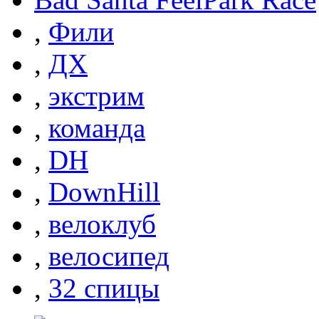
,
Фили
,
ДХ
,
экстрим
,
команда
,
DH
,
DownHill
,
велоклуб
,
велосипед
,
32 спицы