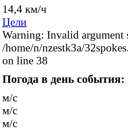
14,4 км/ч
Цели
Warning: Invalid argument s
/home/n/nzestk3a/32spokes.
on line 38
Погода в день события:
м/с
м/с
м/с