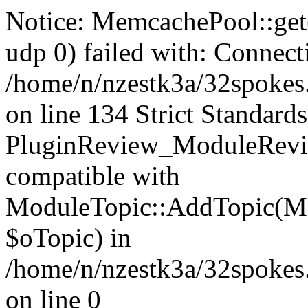
Notice: MemcachePool::get()
udp 0) failed with: Connect
/home/n/nzestk3a/32spokes
on line 134 Strict Standards
PluginReview_ModuleRevie
compatible with
ModuleTopic::AddTopic(Mo
$oTopic) in
/home/n/nzestk3a/32spokes.
on line 0