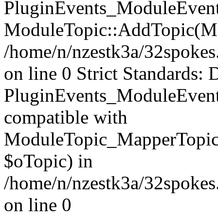
PluginEvents_ModuleEvents
ModuleTopic::AddTopic(Mo
/home/n/nzestk3a/32spokes.
on line 0 Strict Standards: 
PluginEvents_ModuleEvent
compatible with
ModuleTopic_MapperTopic
$oTopic) in
/home/n/nzestk3a/32spokes.
on line 0