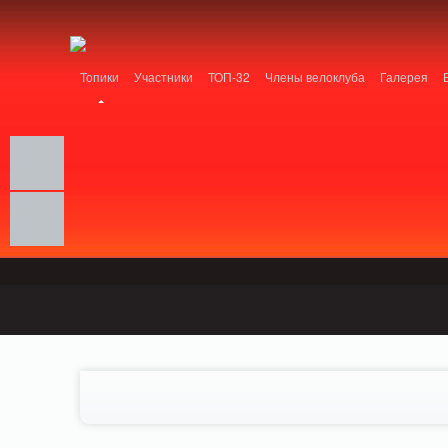
Notice: MemcachePool::get(): Server localhost (tcp 11211, udp 0) failed with: Conn
/home/n/nzestk3a/32spokes.ru/public_html/engine/lib/external/DklabCache/Zen
Топики
Участники
ТОП-32
Члены велоклуба
Галерея
Вопрос-ответ
Байки
События
Партнеры