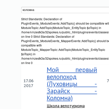
Strict Standards: Declaration of
PluginEvents_ModuleEvents::AddTopic() should be compatible wi
ModuleTopic::AddTopic(ModuleTopic_EntityTopic $oTopic) in
/home/n/nzestk3a/32spokes.ru/public_html/plugins/events/classes
on line 0 Strict Standards: Declaration of
PluginEvents_ModuleEvents_MapperEvents::AddTopic() should b
compatible with
ModuleTopic_MapperTopic::AddTopic(ModuleTopic_EntityTopic
$oTopic) in
/home/n/nzestk3a/32spokes.ru/public_html/plugins/events/classe
on line 0
Мой первый
велопоход
17.06
(Луховицы -
2017
Зарайск -
Коломна)
Школа велотуризма