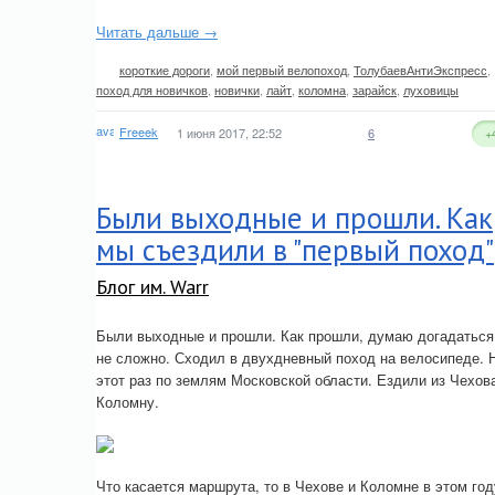
Читать дальше →
короткие дороги
,
мой первый велопоход
,
ТолубаевАнтиЭкспресс
,
поход для новичков
,
новички
,
лайт
,
коломна
,
зарайск
,
луховицы
Freeek
1 июня 2017, 22:52
6
+
Были выходные и прошли. Как
мы съездили в "первый поход"
Блог им. Warr
Были выходные и прошли. Как прошли, думаю догадаться
не сложно. Сходил в двухдневный поход на велосипеде. 
этот раз по землям Московской области. Ездили из Чехов
Коломну.
Что касается маршрута, то в Чехове и Коломне в этом год