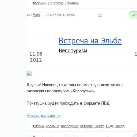
Коломна
,
Серпухов
,
Ступино
Warr
27 мая 2014, 15:04
57
+2
Встреча на Эльбе
Велотуризм
11.08
2012
Друзья! Наконец-то делам совместную покатушку с
рязанским велоклубом «Косопузые»
Покатушка будет проходить в формате ПВД
Читать дальше →
Рязань
,
Коломна
,
Косопузые
,
Встреча
,
Осетр
,
ПВД
,
Поход