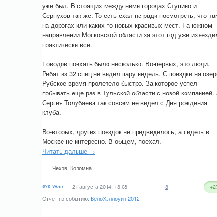
уже был. В стоящих между ними городах Ступино и
Серпухов так же. То есть ехал не ради посмотреть, что та
на дорогах или каких-то новых красивых мест. На южном
направлении Московской области за этот год уже изъезди
практически все.
Поводов поехать было несколько. Во-первых, это люди.
Ребят из 32 спиц не видел пару недель. С поездки на озер
Рубское время пролетело быстро. За которое успел
побывать еще раз в Тульской области с новой компанией.
Сергея Толубаева так совсем не видел с Дня рождения
клуба.
Во-вторых, других поездок не предвиделось, а сидеть в
Москве не интересно. В общем, поехал.
Читать дальше →
Чехов
,
Коломна
Warr
21 августа 2014, 13:08
3
+2
Отчет по событию:
ВелоХэллоуин 2012