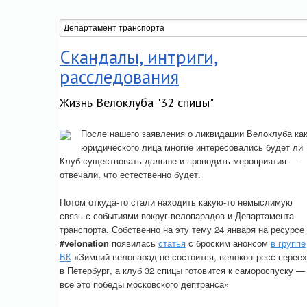
Скандалы, интриги,
расследования
Жизнь Велоклуба "32 спицы"
После нашего заявления о ликвидации Велоклуба ка
юридического лица многие интересовались будет ли
Клуб существовать дальше и проводить мероприятия —
отвечали, что естественно будет.
Потом откуда-то стали находить какую-то немыслимую
связь с событиями вокруг велопарадов и Департамента
транспорта. Собственно на эту тему 24 января на ресурсе
#velonation
появилась
статья
с броским анонсом
в группе
ВК
«Зимний велопарад не состоится, велоконгресс перее
в Петербург, а клуб 32 спицы готовится к самороспуску —
все это победы московского дептранса»