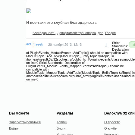
И все-таки это клубная благодарность
Благодарность
,
Департамент транспорта
,
Деп
,
Госдеп
Strict
Freeek
20 ноября 2013, 12:13
1
+
Standards:
Declaration
of PluginEvents_ModuleEvents::AddTopic() should be compatible with
ModuleTopic::AddTopic(ModuleTopic_EntityTopic $oTopic) in
/home/n/nzestk3a/32spokes.ru/public_html/plugins/events/classes/module
on line 0 Strict Standards: Declaration of
PluginEvents_ModuleEvents_MapperEvents::AddTopic() should be
compatible with
ModuleTopic_MapperTopic::AddTopic(ModuleTopic_EntityTopic $oTopic) in
/home/n/nzestk3a/32spokes.ru/public_html/plugins/events/classes/modul
on line 0
Вы можете
Разделы
Велоклуб 32 сп
Зарегистрироваться
Топики
О проекте
Войти
Блоги
О клубе
Участники
Контакты