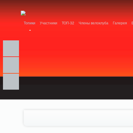
Notice: MemcachePool::get(): Server localhost (tcp 11211, udp 0) failed with: Conn
/home/n/nzestk3a/32spokes.ru/public_html/engine/lib/external/DklabCache/Zen
Топики
Участники
ТОП-32
Члены велоклуба
Галерея
Вопрос-ответ
Байки
События
Партнеры