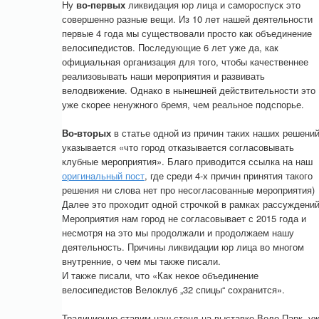
Ну
во-первых
ликвидация юр лица и самороспуск это
совершенно разные вещи. Из 10 лет нашей деятельности
первые 4 года мы существовали просто как объединение
велосипедистов. Последующие 6 лет уже да, как
официальная организация для того, чтобы качественнее
реализовывать наши мероприятия и развивать
велодвижение. Однако в нынешней действительности это
уже скорее ненужного бремя, чем реальное подспорье.
Во-вторых
в статье одной из причин таких наших решени
указывается «что город отказывается согласовывать
клубные мероприятия». Благо приводится ссылка на наш
оригинальный пост
, где среди 4-х причин принятия такого
решения ни слова нет про несогласованные мероприятия)
Далее это проходит одной строчкой в рамках рассуждений
Мероприятия нам город не согласовывает с 2015 года и
несмотря на это мы продолжали и продолжаем нашу
деятельность. Причины ликвидации юр лица во многом
внутренние, о чем мы также писали.
И также писали, что «Как некое объединение
велосипедистов Велоклуб „32 спицы“ сохранится».
Традиционно ставим наш стенд на выставке Вело Парк, у