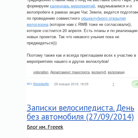
формируем
календарь мероприятий
, задумываемся и о
велопробеге в рамках акции Час Земли, ведется подготов
по проведению совместного
общеклубного открытия
велосезона
(которое нам с RWB тоже не согласовали)),
которое состоится 20 апреля. Есть планы и по реализации
новых проектов. Так что никакого уныния пока не
предвидеться)))
Поэтому также как и всегда приглашаем всех к участию в
мероприятиях нашего и других велоклубов!
velonation
,
Департамент транспорта
,
велоклуб
,
велопарад
Konstantin
29 января 2019, 18:05
1
+
Записки велосипедиста. День
без автомобиля (27/09/2014)
Блог им. Freeek