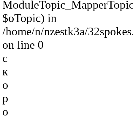
ModuleTopic_MapperTopic
$oTopic) in
/home/n/nzestk3a/32spokes.
on line 0
с
к
о
р
о