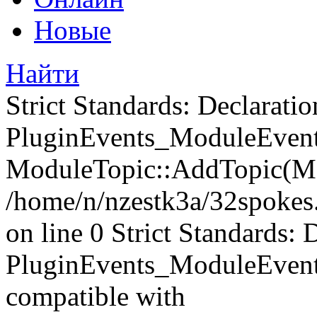
Новые
Найти
Strict Standards: Declaratio
PluginEvents_ModuleEvents
ModuleTopic::AddTopic(Mo
/home/n/nzestk3a/32spokes.
on line 0 Strict Standards: 
PluginEvents_ModuleEvent
compatible with